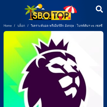
Home
/
บล็อก
/
วิเคราะห์บอล พรีเมียร์ลีก อังกฤษ : ไบรท์ตันฯ vs เชลซี