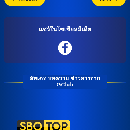
แชร์ในโซเชียลมีเดีย
อัพเดท บทความ ข่าวสารจาก
GClub