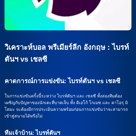
วิเคราะห์บอล พรีเมียร์ลีก อังกฤษ : ไบรท์
ตันฯ vs เชลซี
คาดการณ์การแข่งขัน: ไบรท์ตันฯ vs เชลซี
ในการแข่งขันครั้งนี้ระหว่าง ไบรท์ตันฯ และ เชลซี ทั้งสองทีมต้อง
เผชิญกับปัญหาของนักเตะที่บาดเจ็บ ทั้ง ดิเอโก้ โกเมซ และ คาโอรุ มิ
โตมะ จะต้องมีการประเมินความพร้อมก่อนการแข่งขันว่าจะสามารถ
เข้าสู่สนามได้หรือไม่
ทีมเจ้าบ้าน: ไบรท์ตันฯ