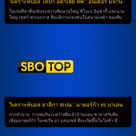
วิเคราะห์บอล โคปา อิตาเลีย คัพ : อินเตอร์ มิลาน
บ้านมีความเชื่ยวชาญในการโจมตีและน่าจะมีประสิทธิภาพใน
vs โคโม่
การทำประตู […]
ในเกมที่น่าตื่นเต้นระหว่างทีมนายใหญ่ ซิโมเน่ อินซากี้ และนาย
ใหญ่ เชสก์ ฟาเบรกาส ที่จะมีการแข่งขันในสนามเหย้า ของทีม
อินเตอร์ มิลาน ทำนายว่าอินเตอร์ มิลาน จะมีโอกาสชนะมากกว่า
โดยเฉพาะเมื่อพิจารณาถึงภาวะทุนทรัพย์และความมั่นใจที่มีอยู่ใน
ทีมในขณะนี้ เดินหน้าด้วยความมั่นใจ ในการทำนายที่จะเกิดขึ้น
ในเกมนี้ มีความน่าจะเป็นว่านายใหญ่ ซิโมเน่ อินซากี้ จะเริ่มเกม
ด้วยการเล่นเพื่อความมั่นใจและการจัดองค์การที่ดี โดยเฉพาะ
อย่างยิ่งในภาวะที่มีผู้เล่นสำคัญบาดเจ็บ เช่น เลาตาโร่ มาร์ติเนซ
ที่จะต้องพักฟิตออกจากการแข่งขัน เพื่ออนาคตที่ยั่งยืนที่สุด นอก
เหนือจากนี้ยังมี มาร์คุส ตูราม และ ฟรานเชสโก้ ปิโอ เอสโปซิโต้
ที่จะมีส่วนร่วมในการต่อสู้ในตำแหน่งหน้าคู่ ในขณะที่ทีมเยือน
นายใหญ่ เชสก์ ฟาเบรกาส ก็จะต้องพักผู้เล่นสำคัญอย่างเอดูอาร์
โด้ โกลดานิก้า, เซร์กี้ โรแบร์โต้, อัสซาน ดิเยา, เจย์เดน แอดได
และ อัลบาโร่ โมราต้า ที่บาดเจ็บ แต่ก็ยังมี มักซิโม่ เปร์โรเน่ ที่
พร้อมจะกลับมาร่วมทีมอีกครั้ง เพื่อช่วยเสริมทัพในระบบ 4-2-3-1
ที่จะช่วยให้ทีมมีความสามารถในการต่อสู้ในเกมนี้ […]
วิเคราะห์บอล ลาลีกา สเปน : มายอร์ก้า vs บาเลน
เซีย
การทำนาย: การพบกันระหว่างทีมเจ้าบ้านแยน ซาลาสกับทีม
เยือนมายอร์ก้า ในเซเรีย อา แสนเชส์ ที่จะเกิดขึ้นในไม่ช้า มี
ความน่าสนใจมาก ทีมเจ้าบ้านแยน ซาลาส ในความต้องการที่จะ
หมดสิทธิ์ใช้งานเจ้าฆูเลน อากีร์เรซาบาล่า ที่มีปัญหาอาการบาด