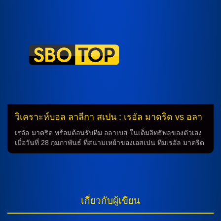
เจ็บ ส่งผลให้ต้องแก้ไขการจัดทัพในระบบ 4-2-3-1 โดยมี ซามู
คอสต้า เป็นแกนหลัก หลังจากที่เจ้าฆูเลน อากีร์เรซาบาล่า ออก
จากสนาม ในขณะเดียวกัน บนส่วนของทีมเยือนมายอร์ก้า ก็ไม่มี
ชื่อของ ฆูเลน อากีร์เรซาบาล่า, รูโบ, ฆูเลน อากีร์เรซาบาล่า และ
มุคตาร์ ดิยาคาบี้ ที่บาดเจ็บ จึงต้องปรับเปลี่ยนแนวรุกให้เหมาะสม
เพื่อเตรียมตัวให้พร้อมสู้ในการแข่งขัน ในบ้านของทีมเจ้าบ้าน
วิเคราะห์บอล: ในการทำนายเกมนี้ ทำให้เพื่อนๆ ที่ชื่นชอบดูบอล
สด และการวิเคราะห์ฟุตบอล ต้องการทราบข้อมูลเพื่อเลือกเดิมพัน
อย่างมั่นใจ จากการเปรียบเทียบความแข็งแกร่งของทั้งสองทีม
อาจต้องสังเกตบทีมเยือนมายอร์ก้า ที่มุ่งหวังจะอุดหนุนการเยือน
ของทีมเจ้าบ้าน แยน ซาลาส โดยเฉพาะในเกมที่เป็นเวทีใหญ่
ตลอดทั้งฤดูกาล ซึ่งทีมเยือนมีแนวรุกที่มีความเสี่ยงสูง และ
วิเคราะห์บอล ลาลีกา สเปน : เรอัล มาดริด vs อลา
ต้องการเอาชนะเพื่อเพิ่มโอกาสในการได้คะแนนเต็ม จะมีการใช้
เบส
วิธีการต่อสู้อย่างตั้งใจในเกมนี้ และเชื่อว่า มายอร์ก้า มีโอกาสที่จะ
เรอัล มาดริด พร้อมต้อนรับทีม อลาเบส ในเต็มอิทธิพลของตัวเอง
เปิดบ้านเชือดได้ในที่สุด […]
เมื่อวันที่ 28 กุมภาพันธ์ ที่สนามเหย้าของเอสเปน ทีมเรอัล มาดริด
จะต้อนรับทีมเยือน อลาเบส ในการแข่งขันที่คาดว่าจะมีเสน่ห์และ
ตื่นเต้นมากมาย สถานการณ์ของทีมเจ้าบ้าน เรอัล มาดริดจะต้อง
เสียสองนักเตะสำคัญในการชัยชนะนี้ คือ ติโบต์ กูร์กตัวส์ และ โร
ดรีโก้ ที่ต้องนั่งนอนบอกบายจากการบาดเจ็บ อีกทั้งยังมี ราอูล อ
เซนซิโอ้ ที่มีอาการป่วยเข้ามา ทำให้ทีมต้องปรับเปลี่ยนกลยุทธ์ใน
เกี่ยวกับผู้เขียน
การเล่น โดยคาดว่าจะวางระบบ 4-4-2 และมี จู๊ด เบลลิงแฮม กับ
ออเรเลียง ชูอาเมนี่ ควบคุมด้านกลาง พร้อมกับ วินิซิอุส จูเนียร์