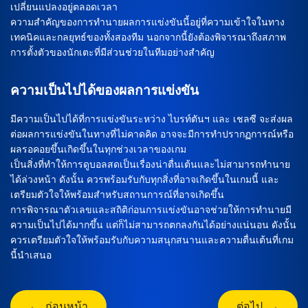
เปลี่ยนแปลงอยู่ตลอดเวลา
ความสำคัญของการทำนายผลการแข่งขันนี้อยู่ที่ความเข้าใจในทาง
เทคนิคและกลยุทธ์ของทั้งสองทีม นอกจากนี้ยังต้องพิจารณาถึงสภาพ
การตั้งตัวของนักเตะที่มีส่วนช่วยในทีมอย่างสำคัญ
ความเป็นไปได้ของผลการแข่งขัน
มีความเป็นไปได้ที่การแข่งขันระหว่าง ไบรท์ตันฯ และ เชลซี จะส่งผล
ต่อผลการแข่งขันในทางที่ไม่คาดคิด อาจจะมีการทำปรากฏการณ์หรือ
ผลรอคอยขึ้นเกิดขึ้นในทุกช่วงเวลาของเกม
เป็นสิ่งที่ทำให้การดูบอลสดเป็นเรื่องน่าตื่นเต้นและไม่สามารถทำนาย
ได้ล่วงหน้า ดังนั้น ควรพร้อมรับกับทุกสิ่งที่อาจเกิดขึ้นในเกมนี้ และ
เตรียมตัวใจให้พร้อมสำหรับสถานการณ์ที่อาจเกิดขึ้น
การพิจารณาตัวเลขและสถิติก่อนการแข่งขันอาจช่วยให้การทำนายมี
ความเป็นไปได้มากขึ้น แต่ก็ไม่สามารถตกลงกันได้อย่างแน่นอน ดังนั้น
ควรเตรียมตัวใจให้พร้อมรับกับความสนุกสนานและความตื่นเต้นที่เกม
นี้นำเสนอ
← ก่อนหน้า
ต่อไป →