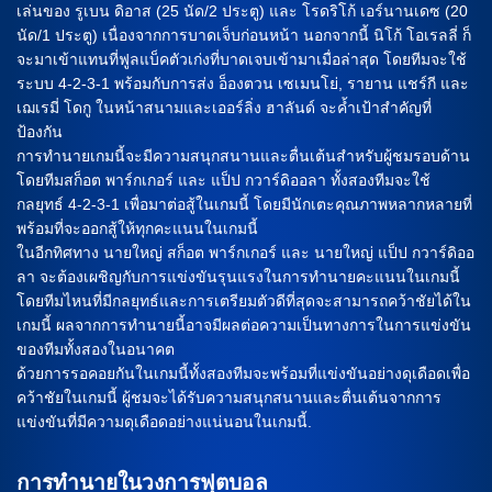
เล่นของ รูเบน ดิอาส (25 นัด/2 ประตู) และ โรดริโก้ เอร์นานเดซ (20
นัด/1 ประตู) เนื่องจากการบาดเจ็บก่อนหน้า นอกจากนี้ นิโก้ โอเรลลี่ ก็
จะมาเข้าแทนที่ฟูลแบ็คตัวเก่งที่บาดเจบเข้ามาเมื่อล่าสุด โดยทีมจะใช้
ระบบ 4-2-3-1 พร้อมกับการส่ง อ็องตวน เซเมนโย่, รายาน แชร์กี และ
เฌเรมี่ โดกู ในหน้าสนามและเออร์ลิ่ง ฮาลันด์ จะค้ำเป้าสำคัญที่
ป้องกัน
การทำนายเกมนี้จะมีความสนุกสนานและตื่นเต้นสำหรับผู้ชมรอบด้าน
โดยทีมสก็อต พาร์กเกอร์ และ แป็ป กวาร์ดิออลา ทั้งสองทีมจะใช้
กลยุทธ์ 4-2-3-1 เพื่อมาต่อสู้ในเกมนี้ โดยมีนักเตะคุณภาพหลากหลายที่
พร้อมที่จะออกสู้ให้ทุกคะแนนในเกมนี้
ในอีกทิศทาง นายใหญ่ สก็อต พาร์กเกอร์ และ นายใหญ่ แป็ป กวาร์ดิออ
ลา จะต้องเผชิญกับการแข่งขันรุนแรงในการทำนายคะแนนในเกมนี้
โดยทีมไหนที่มีกลยุทธ์และการเตรียมตัวดีที่สุดจะสามารถคว้าชัยได้ใน
เกมนี้ ผลจากการทำนายนี้อาจมีผลต่อความเป็นทางการในการแข่งขัน
ของทีมทั้งสองในอนาคต
ด้วยการรอคอยกันในเกมนี้ทั้งสองทีมจะพร้อมที่แข่งขันอย่างดุเดือดเพื่อ
คว้าชัยในเกมนี้ ผู้ชมจะได้รับความสนุกสนานและตื่นเต้นจากการ
แข่งขันที่มีความดุเดือดอย่างแน่นอนในเกมนี้.
การทำนายในวงการฟุตบอล