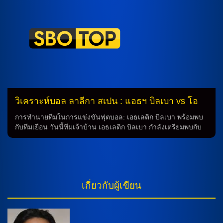
นิโอ้ รุตแตร์ และ มักซิม เดอ กุยแปร ในการโจมตีหลังเสนอท่า
เข้าท่าออกของแดนนี่ เวลเบ็ค ที่เป็นหัวหอกตัวเก๋าของทีม ในส่วน
ของนักเตะที่จะขาดการเล่น ได้แก่ เจมส์ มิลเนอร์ และ สเตฟาน
อส ซิมาส ที่กำลังเจ็บตามลำดับ ทีมเยือน: เชลซี สำหรับทีมเยือน
เชลซี จะต้องเผชิญกับปัญหานักเตะที่บาดเจ็บเช่นกัน ทั้ง ฟิลิป ยอร์
เกนเซ่น, เบอนัวต์ บาเดียชิล, และ เจมี่ กิตเท่นส์ ที่มีโอกาสไม่ได้
รับการเล่นในเกมนี้ การจัดทัพของเชลซีคาดว่าจะเป็นระบบ […]
วิเคราะห์บอล ลาลีกา สเปน : แอธฯ บิลเบา vs โอ
ซาซูน่า
การทำนายทีมในการแข่งขันฟุตบอล: เอธเลติก บิลเบา พร้อมพบ
กับทีมเยือน วันนี้ทีมเจ้าบ้าน เอธเลติก บิลเบา กำลังเตรียมพบกับ
ทีมเยือนในการแข่งขันฟุตบอล ทำนายว่าเป็นเกมที่มีความสำคัญ
และน่าตื่นเต้น โดยทีมเจ้าบ้านจะเป็นตัวเสี่ยงต่อการตีความกาล
ครั้งนี้ ซึ่งทำให้ผลการทำนายเป็นสิ่งที่น่าตื่นเต้น การจัดทัพของทั้ง
สองทีม ทีมเจ้าบ้าน เอธเลติก บิลเบา จะมีการจัดทัพในระบบ 4-2-
3-1 โดยมี กอร์ก้า กูรูเซต้า เป็นหน้าเป้า พร้อมกับวาง ฮอยฮาน
เกี่ยวกับผู้เขียน
ซานเค็ต รับหน้าที่เป็นตัวปั้นเกม ซึ่งเป็นทีมที่มีความเชี่ยวชาญใน
การโต้เถียงและโจมตี ในทางกลับกัน ทีมเยือนจะมีการจัดทัพใน
ระบบ 4-2-3-1 โดยมี อันเต้ บูดิเมียร์ เป็นกองหน้าตัวเป้า ซึ่งเป็น
ทีมที่มีความแข็งแกร่งในการป้องกันและโต้เถียง นักเตะที่ขาดใน