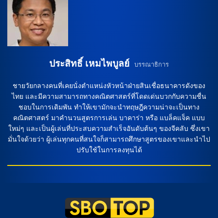
การแข่งขัน ในการแข่งขันนี้ทั้งสองทีมจะต้องเผชิญกับการขาด
และบาดเจ็บของบางนักเตะสำคัญ โดยทีมเจ้าบ้านจะขาด แค่
เบนญัต ปราดอส (2 นัด) ที่ต้องมีการตรวจเช็คฟิต ส่วนทีมเยือนจะ
ไม่สามารถใช้ อิเกร์ เบนิโต้ (4 นัด 1 ประตู) ได้ การทำนาย
ผลลัพธ์ของเกม จากการวิเคราะห์บอล และการทำนาย ทีมเจ้า
บ้านมีความเชื่ยวชาญในการโจมตีและน่าจะมีประสิทธิภาพใน
การทำประตู […]
ประสิทธิ์ เหมไพบูลย์
บรรณาธิการ
ชายวัยกลางคนที่เคยนั่งตำแหน่งหัวหน้าฝ่ายสินเชื่อธนาคารดังของ
ไทย และมีความสามารถทางคณิตศาสตร์ที่โดดเด่นบวกกับความชื่น
ชอบในการเดิมพัน ทำให้เขามักจะนำทฤษฎีความน่าจะเป็นทาง
คณิตศาสตร์ มาคำนวนสูตรการเล่น บาคาร่า หรือ แบล็คแจ็ค แบบ
ใหม่ๆ และเป็นผู้เล่นที่ประสบความสำเร็จอันดับต้นๆ ของจีคลับ ซึ่งเขา
มั่นใจด้วยว่า ผู้เล่นทุกคนที่สนใจก็สามารถศึกษาสูตรของเขาและนำไป
ปรับใช้ในการลงทุนได้