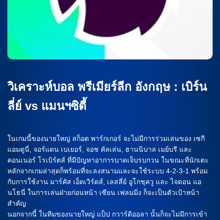
วิเคราะห์บอล พรีเมียร์ลีก อังกฤษ : เบิร์น
ลี่ย์ vs แมนฯซิตี้
ในเกมนี้ของนายใหญ่ สก็อต พาร์กเกอร์ จะไม่มีการร่วมเล่นของ เซกี
แอมดูนี่, จอร์แดน เบเยอร์, จอช คัลเล่น, ฮานนิบาล เมย์บรี และ
คอนเนอร์ โรเบิร์ตส์ ที่มีปัญหาอาการบาดเจ็บรบกวน ในขณะที่นักเตะ
หลักจากเกมล่าสุดก็พร้อมที่จะลงสนามและจะใช้ระบบ 4-2-3-1 พร้อม
กับการใช้งาน มาร์คัส เอ็ดเวิร์ดส์, เลสลี่ย์ อูโกชุควู และ ไจดอน แอ
นโธนี่ ในการเล่นฝ่ายก่อนหน้า เซียน เฟลมมิ่ง ก็จะเป็นตัวเป้าหน้า
สำคัญ
นอกจากนี้ ในทีมของนายใหญ่ แป็ป กวาร์ดิออลา นั้นก็จะไม่มีการเข้า