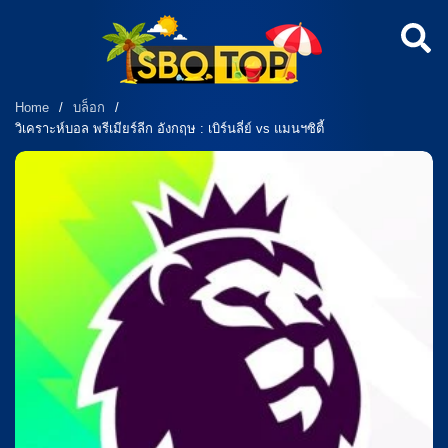
Home
/
บล็อก
/
วิเคราะห์บอล พรีเมียร์ลีก อังกฤษ : เบิร์นลี่ย์ vs แมนฯซิตี้