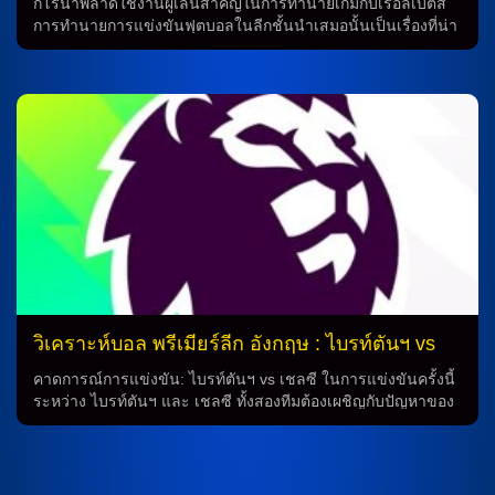
ฤดูกาล 2025-2026 […]
กิโรน่าพลาดใช้งานผู้เล่นสำคัญในการทำนายเกมกับเรอัลเบติส
การทำนายการแข่งขันฟุตบอลในลีกชั้นนำเสมอนั้นเป็นเรื่องที่น่า
ตื่นเต้น โดยเกมครั้งนี้ระหว่าง กิโรน่า และ เรอัลเบติส ก็เป็นหนึ่ง
ในเกมที่ทุกคนต้องติดตามกันอย่างใกล้ชิด รายชื่อผู้เล่นที่พลาดใช้
งาน เจ้าบ้าน กิโรน่า จะต้องเผชิญกับปัญหาที่ผู้เล่นสำคัญหลาย
คนจะพลาดการแข่งขัน รวมถึง มาร์ก-อังเดร แทร์ สเตเก้น และ
มาร์ติน ฆวน การ์ลอส ซึ่งมีปัญหาอาการบาดเจ็บ ในขณะที่ ดอนนี่
ฟาน เดอ เบค, ริการ์ด อาร์เตโร่, คริสเตียน ปอร์ตู และ วลาดีสลา
ฟ วาน๊าต ก็มีปัญหาเดียวกัน ระบบทีมที่คาดการณ์ โดยทีมเจ้าบ้าน
จะนำระบบ 4-2-3-1 ออกมาในเกมนี้ โดยเลือกใช้งาน เคลาดิโอ
ชาแวร์รี่ สู่สนามหน้า ซึ่งจะเป็นประเด็นที่ต้องสังเกตให้ดี เรอัลเบ
ติสต้องเช็คความฟิต จากฝั่งเยือน เรอัลเบติส จะต้องให้ความ
สำคัญกับความฟิตของ อิสโก้, จูเนียร์ ฟีร์โป และ อังเคล ออร์ติซ
ซึ่งเป็นแนวหน้าสำคัญ ในขณะที่ อันโตนี่ […]
วิเคราะห์บอล พรีเมียร์ลีก อังกฤษ : ไบรท์ตันฯ vs
เชลซี
คาดการณ์การแข่งขัน: ไบรท์ตันฯ vs เชลซี ในการแข่งขันครั้งนี้
ระหว่าง ไบรท์ตันฯ และ เชลซี ทั้งสองทีมต้องเผชิญกับปัญหาของ
นักเตะที่บาดเจ็บ ทั้ง ดิเอโก้ โกเมซ และ คาโอรุ มิโตมะ จะต้องมี
การประเมินความพร้อมก่อนการแข่งขันว่าจะสามารถเข้าสู่สนาม
ได้หรือไม่ ทีมเจ้าบ้าน: ไบรท์ตันฯ โดยทีมเจ้าบ้านคาดการณ์ว่าจะ
วางระบบการเล่นเป็น 4-2-3-1 โดยจะใช้ ยานกูบา มินเตห์, จอร์จิ