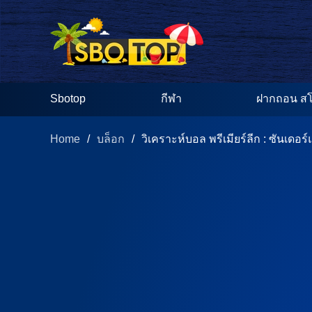
Sbotop
กีฬา
ฝากถอน สโ
Home
/
/
บล็อก
วิเคราะห์บอล พรีเมียร์ลีก : ซันเดอร