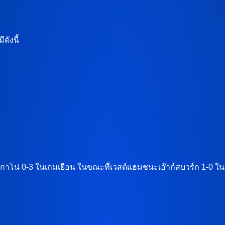
ดังนี้
าเยกาโน่ 0-3 ในเกมเยือน ในขณะที่เวสต์แฮมชนะเอ๊าก์สบวร์ก 1-0 