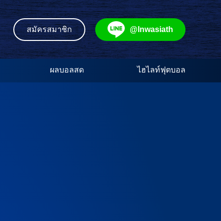
@lnwasiath
สมัครสมาชิก
ผลบอลสด
ไฮไลท์ฟุตบอล