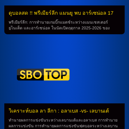
ดูบอลสด !! พรีเมียร์ลีก แมนยู พบ อาร์เซน่อล 17
ส.ค.68
พรีเมียร์ลีก: การทำนายเกมบิ๊กแมตช์ระหว่างแมนเชสเตอร์
ยูไนเต็ด และอาร์เซน่อล ในนัดเปิดฤดูกาล 2025-2026 ของ
พรีเมียร์ลีก กำลังจะมีเกมบิ๊กแมตช์ในสัปดาห์แรก ระหว่างทีม
“ปีศาจแดง” แมนเชสเตอร์ ยูไนเต็ด ที่จบอันดับ 5 ในฤดูกาลที่ผ่าน
มา กำลังพบกับทีม “ปืนใหญ่” อาร์เซน่อล ที่เป็นทีมรองแชมป์จาก
ฤดูกาลที่แล้ว เกมนี้จะถูกจัดขึ้นที่สนามโอลด์ แทรฟฟอร์ด เริ่มต้น
เวลา 22.30 น. ตามเวลาประเทศไทย โดยทั้งสองทีมได้พบกันก่อน
หน้านี้ในฤดูกาลที่ผ่านมา โดยมีการแข่งขันกันทั้งหมด 3 นัด การ
ทำนายผล อาร์เซน่อลได้แสดงความแข็งแกร่งเมื่อพบกับแมนเชส
เตอร์ ยูไนเต็ดในฤดูกาลที่ผ่านมา โดยได้ชนะในเกมแรกที่สนาม
ของตนเอง 2-0 และทำให้เสมอกับทีมตนเองในเกมที่ 2 ด้วยผล
ลงท้าย 1-1 ส่วนในเอฟเอ คัพรอบ 3 ทีมแย่งชิงต่างคอนเสิร์ต
แข่งขันที่ผ่านมา แมนเชสเตอร์ ยูไนเต็ดชนะผ่านการลงจุดโทษ
หลังจากที่ทั้งสองทีมเสมอกันด้วยผล 1-1 วิเคราะห์ฟุตบอล การ
ทำนายในเกมนี้กลับมีความน่าสนใจมาก เนื่องจากทั้งสองทีมมี
ประวัติการแข่งขันกันอย่างดี และมีผลงานที่น่าพอใจในฤดูกาลที่
วิเคราะห์บอล ลา ลีกา : อลาเบส -vs- เลบานเต้
ผ่านมา ทำให้สามารถทำนายผลได้ยาก แมนเชสเตอร์ ยูไนเต็ด
อาจจะมีประโยชน์จากการเป็นเจ้าบ้านในเกมนี้ และมีโอกาสที่จะ
ทำนายผลการแข่งขันระหว่างเลบานเต้และอลาเบส การทำนาย
เอาชนะอาร์เซน่อล แต่ทีมเหย้าก็คงไม่ค่อยให้หายใจน้อย และจะ
ผลการแข่งขัน การทำนายผลการแข่งขันฟุตบอลระหว่างเลบาน