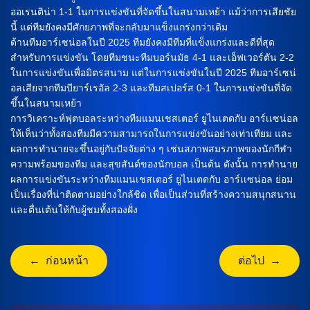
ออเรนติน่า 1-1 ในการแข่งขันที่จัดขึ้นในสนามเหย้า แม้ว่าการเสียชัย
นี้ แต่ทีมยังคงมีศักยภาพที่จะกลับมาแข็งแกร่งกว่าเดิม
ด้านทีมอาร์เซน่อลในปี 2025 ทีมยังคงมีทีมที่แข็งแกร่งและดีที่สุด
สำหรับการแข่งขัน โดยทีมชนะทีมบอร์นมัธ 4-1 และเอ็ฟเวอร์ตัน 2-2
ในการแข่งขันเพื่อมิตรสนาม แต่ในการแข่งขันในปี 2025 ทีมอาร์เซน่
อลเสียจากทีมบียาร์เรอัล 2-3 และทีมสเปอร์ส 0-1 ในการแข่งขันที่จัด
ขึ้นในสนามเหย้า
การวิเคราะห์ฟุตบอลระหว่างทีมแมนเชสเตอร์ ยูไนเตดกับ อาร์เเซน่อล
ให้เห็นว่าทั้งสองทีมมีความสามารถในการแข่งขันอย่างเท่าเทียม และ
ผลการทำนายจะขึ้นอยู่กับปัจจัยต่าง ๆ เช่นสภาพสมรภาพของนักกีฬา
ความพร้อมของทีม และสุขสันต์ของนักบอล เป็นต้น ดังนั้น การทำนาย
ผลการแข่งขันระหว่างทีมแมนเชสเตอร์ ยูไนเตดกับ อาร์เเซน่อล ย่อม
เป็นเรื่องที่น่าติดตามอย่างใกล้ชิด เพื่อเป็นส่วนที่สร้างความสนุกสนาน
และตื่นเต้นให้กับผู้ชมทั้งสองฝั่ง
← ก่อนหน้า
ต่อไป →