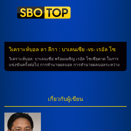
ลักษณะการเล่นของแต่ละทีม รวมถึงสภาพจิตใจและสุขภาพของ
เกมที่ 2 ส่วนเอฟเอ คัพ รอบ 3 แมนยู ชนะจุดโทษหลังเสมอ 1-1
นักเตะด้วย การวิเคราะห์ฟุตบอลไม่ได้เพียงแค่ดูที่ผลการแข่งขัน
บรูโน่ แฟร์นันดส ยังเป็นกำลังสำคัญให้แมนฯ ยูไนเต็ด เหมือน
ก่อนหน้าเท่านั้น แต่ยังต้องพิจารณาถึงปัจจัยต่างๆ ที่อาจมีผลต่อผล
เดิม รูเบน อโมริม พาแมนยู ทำผลงานในเกมพรีซีซั่น ด้วยการลง
การแข่งขัน เช่น สภาพอากาศ สถานที่แข่งขัน และบางครั้ง
เล่นศึก […]
ความสุขของนักเตะอาจมีผลต่อความสามารถในการแข่งขันด้วย
การดูบอลสด การดูบอลสดเป็นวิธีที่ดีที่สุดในการติดตามการ
แข่งขันระหว่างทีมเลบานเต้และอลาเบส โดยที่คุณสามารถเห็น
สถานการณ์และความเข้มแข็งของทั้งสองทีมอย่างชัดเจน การดู
บอลสดช่วยให้คุณสามารถทำการทำนายผลการแข่งขันได้อย่างมี
วิเคราะห์บอล ลา ลีกา : บาเลนเซีย -vs- เรอัล โซ
ประสิทธิภาพมากยิ่งขึ้น นอกจากนี้ การดูบอลสดยังเป็นโอกาสที่ดี
เซียดาด
ในการส่วนมองสถานการณ์ของนักเตะและทีมในทุกๆ ด้าน เช่น
วิเคราะห์บอล: บาเลนเซีย พร้อมเผชิญ เรอัล โซเซียดาด ในการ
สมรรถนะทางกาย ความสามารถในการเล่นบอล และความ
แข่งขันครั้งต่อไป การทำนายผลบอล การทำนายผลบอลระหว่าง
สามารถในการทำประตูด้วย การทำนายผลการแข่งขัน การ
บาเลนเซีย และ เรอัล โซเซียดาด ยังคงเป็นเรื่องที่น่าตื่นเต้นและ
ทำนายผลการแข่งขันระหว่างทีมเลบานเต้และอลาเบสไม่ได้มี
นับถือได้ในวงการฟุตบอลโลก ทั้งสองทีมได้พบกันหลายครั้งใน
เพียงแค่ขึ้นอยู่กับความสามารถของแต่ละทีมเท่านั้น แต่ยังต้อง
อดีต โดยมีผลการแข่งขันที่น่าสนใจและไม่สามารถคาดเดาได้
พิจารณาถึงปัจจัยต่างๆ ที่อาจมีผลต่อผลการแข่งขันด้วย […]
ล่วงหน้า การพบกันในอดีต ระหว่างปี 20/01/25 และ 28/09/24
เรอัล โซเซียดาด ได้ชนะ บาเลนเซีย อีกครั้งที่น่าจดจำ ในขณะที่
เกี่ยวกับผู้เขียน
ระหว่างปี 17/05/24 และ 28/09/23 เรอัล โซเซียดาด และ บาเลน
เซีย มีการแข่งขันที่เข้มข้นและสุดพลัง สถานการณ์ปัจจุบัน ในปี
10/08/25 บาเลนเซีย ชนะ โตริโน่ 3-0 ในการแข่งขันที่ทำให้ทีมมี
สภาพแวดล้อมที่ดี ในขณะที่ เรอัล โซเซียดาด ก็เคยพ่ายแพ้กลัด
บัค 0-2 ในการแข่งขันที่ผลอาจไม่เอื้อต่อการแข่งขันของทีม ทีม
และระบบการเล่น บาเลนเซีย ได้เตรียมทีมมาพร้อมสำหรับการ