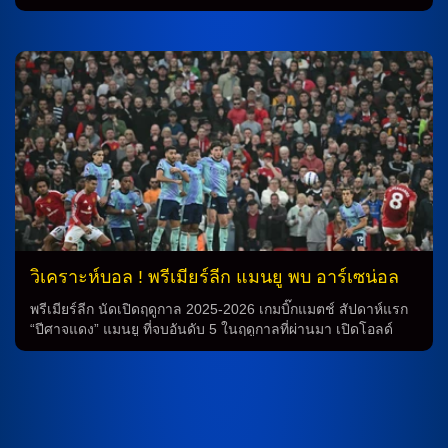
พยายามเอาชนะเพื่อคว้าชัย […]
เต้และอลาเบสเป็นเรื่องที่น่าตื่นเต้นอย่างมากสำหรับแฟนๆ ทั้ง
สองทีม โดยเมื่อพิจารณาจากประวัติการพบกันก่อนหน้า จะพบว่า
ทั้งสองทีมมีระดับความแข็งแกร่งที่เท่าเทียมกัน ซึ่งเป็นสิ่งที่ทำให้
การทำนายผลการแข่งขันนี้เป็นเรื่องที่ท้าทาย ประวัติการพบกัน
จากประวัติการพบกันระหว่างทีมเลบานเต้และอลาเบส พบว่าทั้ง
สองทีมมีประสบการณ์ที่ค่อนข้างเท่าเทียมกัน โดยสถิติล่าสุดพบว่า
ทีมเลบานเต้และอลาเบสมีแนวโน้มที่ใกล้เคียงกัน โดยมีการเสมอ
และชนะซึ่งเท่าเทียมกันอย่างลอยตวามา การทำนายผลการ
แข่งขันนี้ในครั้งนี้คาดการณ์ว่าจะเป็นการแข่งขันที่มีความเข้ม
แข็งและตื่นเต้น เนื่องจากทั้งสองทีมมีความพร้อมที่เท่าเทียมกัน
และมีประสิทธิภาพในการแข่งขันอย่างสูง วิเคราะห์บอล จากการ
วิเคราะห์บอลระหว่างเลบานเต้และอลาเบส พบว่าทั้งสองทีมมี
ความสามารถในการทำประตูและป้องกันที่ดีเช่นเดียวกัน ซึ่ง
ทำให้การทำนายผลการแข่งขันนี้เป็นเรื่องที่ท้าทาย และสร้าง
วิเคราะห์บอล ! พรีเมียร์ลีก แมนยู พบ อาร์เซน่อล
ความสนุกสนานให้แฟนๆ ทั้งสองทีม สรุป สำหรับการทำนายผล
17 ส.ค.68
การแข่งขันระหว่างเลบานเต้และอลาเบส น่าจะเป็นการแข่งขันที่
พรีเมียร์ลีก นัดเปิดฤดูกาล 2025-2026 เกมบิ๊กแมตช์ สัปดาห์แรก
มีความตื่นเต้นและน่าตื่นตาม แฟนๆ ทั้งสองทีมคาดหวังว่าทีมของ
“ปีศาจแดง” แมนยู ที่จบอันดับ 5 ในฤดูกาลที่ผ่านมา เปิดโอลด์
ตนจะสามารถทำประตูและคว้าคะแนนได้ และมีผลการแข่งขันที่
แทรฟฟอร์ด รับการมาเยือนของ “ปืนใหญ่” อาร์เซน่อล รองแชมป์
น่าจดจำและสุดอลังการ การวิเคราะห์ฟุตบอล การวิเคราะห์
ฤดูกาลที่แล้ว วิเคราะห์บอล: การทำนายการแข่งขันระหว่าง แมน
ฟุตบอลระหว่างทีมเลบานเต้และอลาเบสเป็นสิ่งที่น่าทึ่งและน่า
ยู และ อาร์เซน่อล ในเวลา 22.30 น. ตามเวลาประเทศไทย โดย
สนใจอย่างมาก เนื่องจากทั้งสองทีมมีคุณสมบัติและความสามารถ
ผลงานพบกันฤดูกาลที่ผ่านมา พบกัน 3 นัด อาร์เซน่อล ไม่แพ้ใน
ที่มากเท่าเทียมกัน การวิเคราะห์บอลในครั้งนี้ต้องพิจารณาถึง
เกมลีก โดยเกมแรก บุกมาชนะที่นี่ 2-0 ก่อนทำได้แค่เสมอ 1-1 ใน