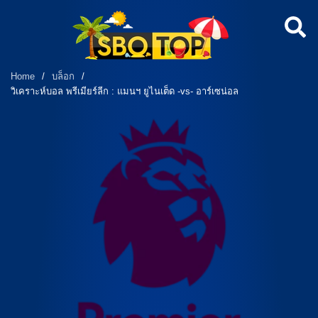
Home
/
บล็อก
/
วิเคราะห์บอล พรีเมียร์ลีก : แมนฯ ยูไนเต็ด -vs- อาร์เซน่อล