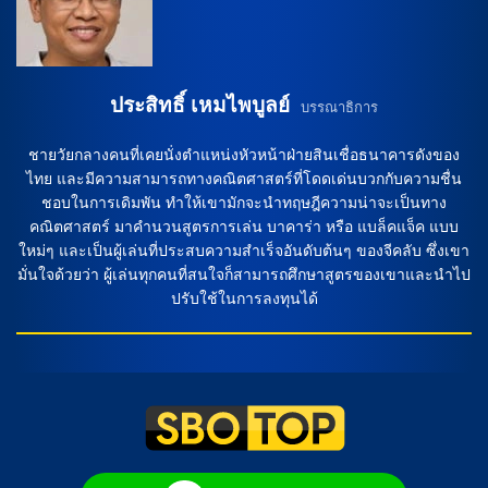
แข่งขันในบ้าน พร้อมอุ่นเครื่องและสร้างสถานการณ์ที่เอื้อต่อการ
ชนะ ในขณะที่ เรอัล โซเซียดาด […]
ประสิทธิ์ เหมไพบูลย์
บรรณาธิการ
ชายวัยกลางคนที่เคยนั่งตำแหน่งหัวหน้าฝ่ายสินเชื่อธนาคารดังของ
ไทย และมีความสามารถทางคณิตศาสตร์ที่โดดเด่นบวกกับความชื่น
ชอบในการเดิมพัน ทำให้เขามักจะนำทฤษฎีความน่าจะเป็นทาง
คณิตศาสตร์ มาคำนวนสูตรการเล่น บาคาร่า หรือ แบล็คแจ็ค แบบ
ใหม่ๆ และเป็นผู้เล่นที่ประสบความสำเร็จอันดับต้นๆ ของจีคลับ ซึ่งเขา
มั่นใจด้วยว่า ผู้เล่นทุกคนที่สนใจก็สามารถศึกษาสูตรของเขาและนำไป
ปรับใช้ในการลงทุนได้