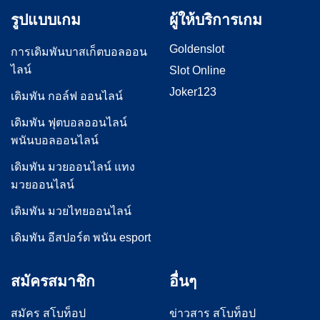
รูปแบบเกม
ผู้ให้บริการเกม
Goldenslot
การเดิมพันบาสเก็ตบอลออน
ไลน์
Slot Online
Joker123
เดิมพัน กอล์ฟ ออนไลน์
เดิมพัน ฟุตบอลออนไลน์
พนันบอลออนไลน์
เดิมพัน มวยออนไลน์ แทง
มวยออนไลน์
เดิมพัน มวยไทยออนไลน์
เดิมพัน อีสปอร์ต พนัน esport
สมัครสมาชิก
อื่นๆ
สมัคร สโบท็อป
ข่าวสาร สโบท็อป