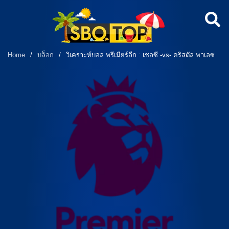
Home
/
บล็อก
/
วิเคราะห์บอล พรีเมียร์ลีก : เชลซี -vs- คริสตัล พาเลซ