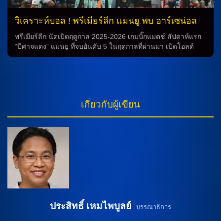
ความสามารถในการทำประตูและป้องกันที่ดีเช่นเดียวกัน ซึ่ง
ทำให้การทำนายผลการแข่งขันนี้เป็นเรื่องที่ท้าทาย และสร้าง
วิเคราะห์บอล ! พรีเมียร์ลีก แมนยู พบ อาร์เซน่อล
ความสนุกสนานให้แฟนๆ ทั้งสองทีม สรุป สำหรับการทำนายผล
17 ส.ค.68
การแข่งขันระหว่างเลบานเต้และอลาเบส น่าจะเป็นการแข่งขันที่
พรีเมียร์ลีก นัดเปิดฤดูกาล 2025-2026 เกมบิ๊กแมตช์ สัปดาห์แรก
มีความตื่นเต้นและน่าตื่นตาม แฟนๆ ทั้งสองทีมคาดหวังว่าทีมของ
“ปีศาจแดง” แมนยู ที่จบอันดับ 5 ในฤดูกาลที่ผ่านมา เปิดโอลด์
ตนจะสามารถทำประตูและคว้าคะแนนได้ และมีผลการแข่งขันที่
แทรฟฟอร์ด รับการมาเยือนของ “ปืนใหญ่” อาร์เซน่อล รองแชมป์
น่าจดจำและสุดอลังการ การวิเคราะห์ฟุตบอล การวิเคราะห์
ฤดูกาลที่แล้ว วิเคราะห์บอล: การทำนายการแข่งขันระหว่าง แมน
ฟุตบอลระหว่างทีมเลบานเต้และอลาเบสเป็นสิ่งที่น่าทึ่งและน่า
ยู และ อาร์เซน่อล ในเวลา 22.30 น. ตามเวลาประเทศไทย โดย
สนใจอย่างมาก เนื่องจากทั้งสองทีมมีคุณสมบัติและความสามารถ
ผลงานพบกันฤดูกาลที่ผ่านมา พบกัน 3 นัด อาร์เซน่อล ไม่แพ้ใน
ที่มากเท่าเทียมกัน การวิเคราะห์บอลในครั้งนี้ต้องพิจารณาถึง
เกมลีก โดยเกมแรก บุกมาชนะที่นี่ 2-0 ก่อนทำได้แค่เสมอ 1-1 ใน
เกี่ยวกับผู้เขียน
ลักษณะการเล่นของแต่ละทีม รวมถึงสภาพจิตใจและสุขภาพของ
เกมที่ 2 ส่วนเอฟเอ คัพ รอบ 3 แมนยู ชนะจุดโทษหลังเสมอ 1-1
นักเตะด้วย การวิเคราะห์ฟุตบอลไม่ได้เพียงแค่ดูที่ผลการแข่งขัน
บรูโน่ แฟร์นันดส ยังเป็นกำลังสำคัญให้แมนฯ ยูไนเต็ด เหมือน
ก่อนหน้าเท่านั้น แต่ยังต้องพิจารณาถึงปัจจัยต่างๆ ที่อาจมีผลต่อผล
เดิม รูเบน อโมริม พาแมนยู ทำผลงานในเกมพรีซีซั่น ด้วยการลง
การแข่งขัน เช่น สภาพอากาศ สถานที่แข่งขัน และบางครั้ง
เล่นศึก […]
ความสุขของนักเตะอาจมีผลต่อความสามารถในการแข่งขันด้วย
การดูบอลสด การดูบอลสดเป็นวิธีที่ดีที่สุดในการติดตามการ
แข่งขันระหว่างทีมเลบานเต้และอลาเบส โดยที่คุณสามารถเห็น
สถานการณ์และความเข้มแข็งของทั้งสองทีมอย่างชัดเจน การดู
บอลสดช่วยให้คุณสามารถทำการทำนายผลการแข่งขันได้อย่างมี
ประสิทธิภาพมากยิ่งขึ้น นอกจากนี้ การดูบอลสดยังเป็นโอกาสที่ดี
ในการส่วนมองสถานการณ์ของนักเตะและทีมในทุกๆ ด้าน เช่น
ประสิทธิ์ เหมไพบูลย์
บรรณาธิการ
สมรรถนะทางกาย ความสามารถในการเล่นบอล และความ