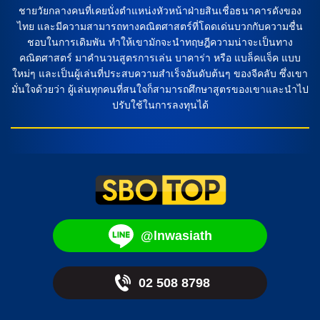
สามารถในการทำประตูด้วย การทำนายผลการแข่งขัน การ
ชายวัยกลางคนที่เคยนั่งตำแหน่งหัวหน้าฝ่ายสินเชื่อธนาคารดังของ
ทำนายผลการแข่งขันระหว่างทีมเลบานเต้และอลาเบสไม่ได้มี
ไทย และมีความสามารถทางคณิตศาสตร์ที่โดดเด่นบวกกับความชื่น
เพียงแค่ขึ้นอยู่กับความสามารถของแต่ละทีมเท่านั้น แต่ยังต้อง
ชอบในการเดิมพัน ทำให้เขามักจะนำทฤษฎีความน่าจะเป็นทาง
พิจารณาถึงปัจจัยต่างๆ ที่อาจมีผลต่อผลการแข่งขันด้วย […]
คณิตศาสตร์ มาคำนวนสูตรการเล่น บาคาร่า หรือ แบล็คแจ็ค แบบ
ใหม่ๆ และเป็นผู้เล่นที่ประสบความสำเร็จอันดับต้นๆ ของจีคลับ ซึ่งเขา
มั่นใจด้วยว่า ผู้เล่นทุกคนที่สนใจก็สามารถศึกษาสูตรของเขาและนำไป
ปรับใช้ในการลงทุนได้
@lnwasiath
02 508 8798