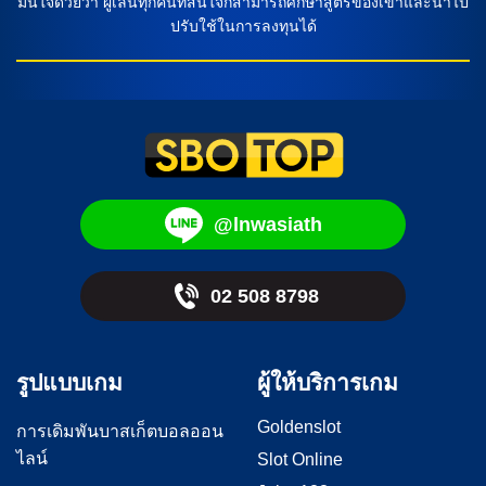
มั่นใจด้วยว่า ผู้เล่นทุกคนที่สนใจก็สามารถศึกษาสูตรของเขาและนำไป
ปรับใช้ในการลงทุนได้
@lnwasiath
02 508 8798
รูปแบบเกม
ผู้ให้บริการเกม
Goldenslot
การเดิมพันบาสเก็ตบอลออน
ไลน์
Slot Online