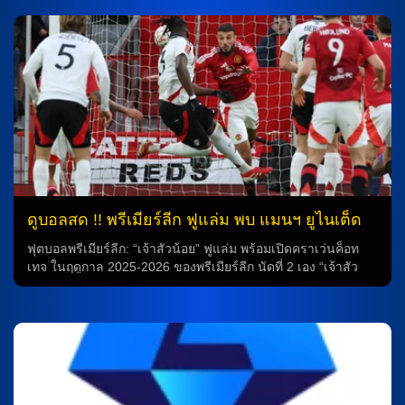
ดูบอลสด !! พรีเมียร์ลีก ฟูแล่ม พบ แมนฯ ยูไนเต็ด
24 ส.ค.68
ฟุตบอลพรีเมียร์ลีก: “เจ้าสัวน้อย” ฟูแล่ม พร้อมเปิดคราเว่นค็อท
เทจ ในฤดูกาล 2025-2026 ของพรีเมียร์ลีก นัดที่ 2 เอง “เจ้าสัว
น้อย” ทีมฟูแล่ม กำลังเตรียมตัวให้พร้อมในการต้อนรับการมา
เยือนของ “ปีศาจแดง” หรือทีมแมนเชสเตอร์ ยูไนเต็ดในวันอาทิตย์
ที่ 24 สิงหาคม 2568 เวลา 22.30 น. ตามเวลาประเทศไทย สถิติ
การพบกัน จากสถิติการพบกันระหว่างทั้งสองทีมใน 5 นัดล่าสุด
พบว่า ทีมแมนเชสเตอร์ ยูไนเต็ด ชนะใน 3 นัด และแพ้ใน 2 นัด
โดยการดวลกันล่าสุดก็เคยเกิดขึ้นเมื่อเดือนมีนาคมที่ผ่านมาที่
สนามโอลด์ แทรฟฟอร์ด โดยทีมฟูแล่ม บุกมาเอาชนะทีมเจ้าบ้าน