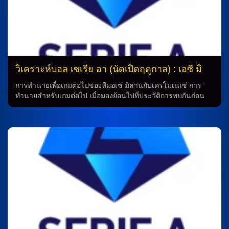
ด้วยคะแนน 2-1 ในการจับคู่กันในนัดที่ 2 นี้ ทั้งสองทีมจะพบกันที่
สนามของทีมฟูแล่ม ซึ่งจะถูกถ่ายทอดสดผ่านช่อง AIS PLAY และ
MONOMAX 3 สำหรับผู้ที่ต้องการติดตามการแข่งขันสด ๆ
วิเคราะห์บอล การทำนายผลการแข่งขันเป็นเรื่องที่น่าสนใจมาก
ในวงการฟุตบอล […]
วิเคราะห์บอล เซเรีย อา (นัดเปิดฤดูกาล) : เอซี มิ
ลาน -vs- เครโมเนเซ่
การทำนายเพื่อเกมต่อไปของทีมอเซ มิลานกับเครโมเนเซ่ การ
ทำนายสำหรับเกมต่อไป เมื่อมองย้อนไปที่ประวัติการพบกันก่อน
หน้านี้ระหว่าง อเซ มิลาน กับ เครโมเนเซ่ จะพบว่าทั้งสองทีมมี
การแข่งขันกันอย่างเท่าเทียม โดยมีการเสมอกันมากกว่าการชนะ
หรือแพ้ ซึ่งทำให้การทำนายเป็นสิ่งที่น่าสนใจในเกมต่อไป ความ
พร้อมของทีม ทีมอเซ มิลานซึ่งนำโดย มัสซิเลียโน่ อาลเลกรี ได้
สูญเสียผู้เล่นสำคัญหลายคนในช่วงเวลาล่าสุด อย่างไรก็ตามพวก
เขาก็ได้เสริมทัพด้วยผู้เล่นที่มีประสบการณ์อย่าง เปอร์วิส เอสตูปิ
นญาน, อาร์ดอน ยาชารี, ซามูเอเล่ ริชชี และ โคนี เด วินเทอร์
ทำให้ทีมมีความพร้อมที่ดีในการแข่งขัน ในขณะเดียวกัน เครโม
เนเซ่ก็มีการเตรียมความพร้อมของตัวเองก่อนลงสนาม เพื่อที่จะให้
ประเทศผลที่ดีที่สุด โดยได้เสริมแนวรุกด้วยยารี่ ฟานเดอปุตเต้
และ อันโตนิโอ ซานาเบรีย ทำให้ทีมมีความพร้อมและแข็งแกร่ง
ในเกมนี้ การทำนาย จากความพร้อมของทั้งสองทีม การทำนาย
สำคัญที่สุดเพื่อเกมต่อไปนั้นคือ ทีมอเซ มิลานจะมีแนวโน้มที่จะ