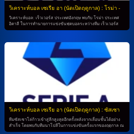
เปิดบ้านเอาชนะไปได้อย่างลงลึก โดยการเสมอกันในการแข่งขัน
วิเคราะห์บอล เซเรีย อา (นัดเปิดฤดูกาล) : โรม่า -
ก่อนหน้านี้จะเป็นประสบการณ์ที่สำคัญในการช่วยทีมดึงความ
vs- โบโลญญ่า
สามารถของตัวเองออกมาอย่างเต็มที่ ดังนั้น การทำนายเพื่อเกมต่อ
วิเคราะห์บอล: เร็วเวอร์ส ประเทศอังกฤษ พบกับ โรม่า ประเทศ
ไประหว่าง อเซ มิลานกับ เครโมเนเซ่ สามารถทำได้โดยการ
อิตาลี ในการทำนายการแข่งขันฟุตบอลระหว่างทีม เร็วเวอร์ส
พิจารณาความพร้อมของทั้งสองทีมและประสบการณ์ในการ
ประเทศอังกฤษ กับ โรม่า ประเทศอิตาลี มีประวัติศาสตร์การพบ
แข่งขันก่อนหน้านี้ ซึ่งจะช่วยให้เกมเป็นไปอย่างน่าสนใจและ
กันอย่างน่าสนใจ โดยการทำนายจากผลการแข่งขันที่ผ่านมา
นับถือได้ในการทำนายผล การวิเคราะห์บอลออนไลน์: ทำนายเก
สามารถเห็นได้ว่าทั้งสองทีมมีการต่อสู้กันอย่างเชื่อถือได้ โดย
มอเซ มิลาน กับ […]
เฉพาะในการพบกันในสนามเหย้าของแต่ละทีม ในประวัติการพบ
กันระหว่างทีม เร็วเวอร์ส กับ โรม่า จากการทำนายในเกมที่ผ่าน
มาแสดงให้เห็นว่าการแข่งขันระหว่างทั้งสองทีมมักมีความสมดุล
กัน โดยมีประวัติการแข่งขันที่เป็นเสมอ ชนะ และแพ้ตามลำดับ
ทำให้การทำนายเกมนี้กลายเป็นเรื่องน่าตื่นเต้นสำหรับแฟนพันธุ์
บอลทั่วโลก การทำนายในการแข่งขันนี้ มีการเสนอว่าทั้งทีม เร็ว
เวอร์ส และ โรม่า จะเตรียมความพร้อมอย่างดีก่อนการแข่งขัน
เพื่อคว้าแชมป์ไปในมือของตนเอง โดยทีมเร็วเวอร์ส จะใช้ความ
เข้มแข็งจากผู้เล่นหลักในทีมเพื่อรุกบุกและเอาชนะอุปสรรคที่อยู่
ในทางเดียวกันกับ โรม่า ที่จะนำทีมยอดเยี่ยมมาอุดหนุนก่อนสนาม
เหย้า นอกจากนี้ การทำนายยังเน้นเรื่องของผู้เล่นหลักที่จะมี
วิเคราะห์บอล เซเรีย อา (นัดเปิดฤดูกาล) : ซัสเซา
บทบาทสำคัญในการแข่งขัน อย่างเช่น เปาโล ดิบาล่า จาก โรม่า
โล่ -vs- นาโปลี
ที่มีความสามารถในการช่วยทีมทั้งทางรุกและป้องกัน รวมถึง เอ
ทีมซัสเซาโล่ก้าวเข้าสู่ลีกสูงสุดอีกครั้งหลังจากเลื่อนชั้นได้อย่าง
แวน เฟอร์กูสัน จาก เร็วเวอร์ส ที่จะมีช่วงเวลาที่ดีในการแข่งขันนี้
สำเร็จ โดยพบกับทีมนาโปลีในการแข่งขันครั้งแรกของฤดูกาล ณ
ด้วยประวัติการพบกันระหว่างทีมที่น่าสนใจ และความพร้อมจาก
สนามเหย้า อุ่นเครื่อง โดยมีประวัติการพบกันในเกมก่อนหน้าที่มี