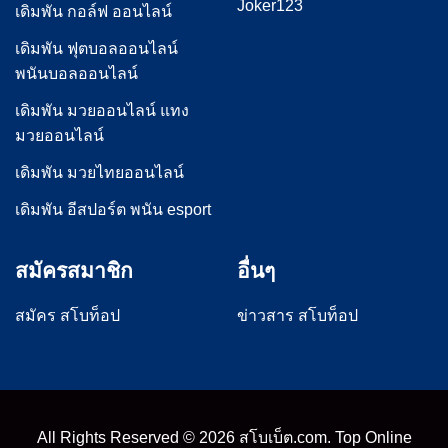
Joker123
เดิมพัน กอล์ฟ ออนไลน์
เดิมพัน ฟุตบอลออนไลน์
พนันบอลออนไลน์
เดิมพัน มวยออนไลน์ แทง
มวยออนไลน์
เดิมพัน มวยไทยออนไลน์
เดิมพัน อีสปอร์ต พนัน esport
สมัครสมาชิก
อื่นๆ
สมัคร สโบท็อป
ข่าวสาร สโบท็อป
All Rights Reserved ©
2026
สโบเบ็ต.com. Top Online