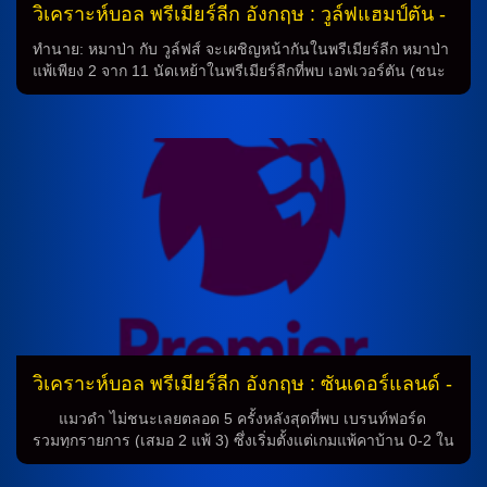
วิเคราะห์บอล พรีเมียร์ลีก อังกฤษ : วูล์ฟแฮมป์ตัน -
vs- เอฟเวอร์ตัน
ทำนาย: หมาป่า กับ วูล์ฟส์ จะเผชิญหน้ากันในพรีเมียร์ลีก หมาป่า
แพ้เพียง 2 จาก 11 นัดเหย้าในพรีเมียร์ลีกที่พบ เอฟเวอร์ตัน (ชนะ
4 เสมอ 5) โดยพ่าย 0-3 เมื่อเดือนเมษายน ปี 2011 และ 1-2 ใน
เดือนมกราคม ปี 2021 วิตอร์ เปเรยร่า กุนซือชาวโปรตุเกส คาด
ว่าจะยังมี ยอร์เก้น สตรานด์ ลาร์เซ่น เป็นลูกทีมต่อไปในฤดูกาลนี้
หลังสโมสรไม่อนุญาตให้เขาย้ายไป นิวคาสเซิล แม้ตัวนักเตะจะมี
ความต้องการก็ตาม การทำนายสำหรับการแข่งขัน หลังจากไม่
ชนะเลยจาก 6 ครั้งที่พบ วูล์ฟส์ ในพรีเมียร์ลีกระหว่างปี 2021-22
ถึง 2023-24 (เสมอ 1 แพ้ 5) ทอฟฟี่ ก็ไม่แพ้ทั้งสองนัดในฤดูกาลที่
แล้ว (ชนะ 1 เสมอ […]
วิเคราะห์บอล พรีเมียร์ลีก อังกฤษ : ซันเดอร์แลนด์ -
vs- เบรนท์ฟอร์ด
แมวดำ ไม่ชนะเลยตลอด 5 ครั้งหลังสุดที่พบ เบรนท์ฟอร์ด
รวมทุกรายการ (เสมอ 2 แพ้ 3) ซึ่งเริ่มตั้งแต่เกมแพ้คาบ้าน 0-2 ใน
แชมเปี้ยนชิพ เมื่อเดือนกุมภาพันธ์ ปี 2018 เรชีส เลอ บรีส กุนซือ
ชาวฝรั่งเศส ต้องเสีย แดเนียล บัลลาร์ด จนถึงหลังเบรกทีมชาติ