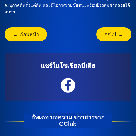
จะบุกกดดันตั้งแต่ต้น และมีโอกาสเก็บชัยชนะพร้อมยิงถล่มขาดลอยได้
สบาย
← ก่อนหน้า
ต่อไป →
แชร์ในโซเชียลมีเดีย
อัพเดท บทความ ข่าวสารจาก
GClub