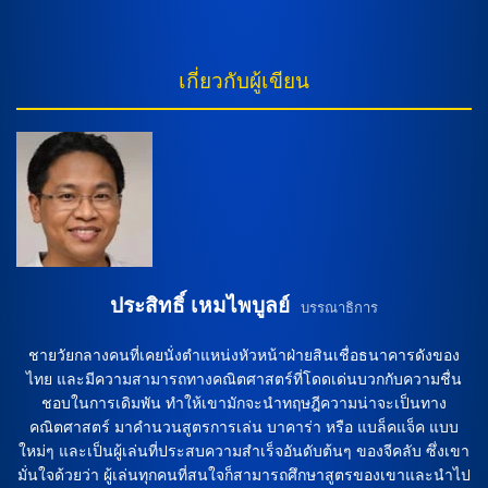
เดือนกันยายน เนื่องจากบาดเจ็บที่โคนขาหนีบ นอกจากนี้ อาจี อา
เลเซ่, เดนนิส เคอร์กิ้น, ลุค โอนีน, เลโอ เฮลเด้ และ โรเมน มัน
เดิ้ล ก็ยังคงชวดอยู่ ขณะที่ ไนออล์ ฮักกินส์ ยังไม่แน่ว่าจะพร้อม
เกี่ยวกับผู้เขียน
หรือไม่ คู่นี้จะเป็นการปะทะกันของคู่แข่งหน้าใหม่หนที่ 940 ใน
พรีเมียร์ลีก ครั้งล่าสุดที่ทั้งสองทีมพบกันในลีกสูงสุดเกิดขึ้นในปี
1946-47 ซึ่ง ซันเดอร์แลนด์ บุกชนะ 3-0 […]
ประสิทธิ์ เหมไพบูลย์
บรรณาธิการ
ชายวัยกลางคนที่เคยนั่งตำแหน่งหัวหน้าฝ่ายสินเชื่อธนาคารดังของ
ไทย และมีความสามารถทางคณิตศาสตร์ที่โดดเด่นบวกกับความชื่น
ชอบในการเดิมพัน ทำให้เขามักจะนำทฤษฎีความน่าจะเป็นทาง
คณิตศาสตร์ มาคำนวนสูตรการเล่น บาคาร่า หรือ แบล็คแจ็ค แบบ
ใหม่ๆ และเป็นผู้เล่นที่ประสบความสำเร็จอันดับต้นๆ ของจีคลับ ซึ่งเขา
มั่นใจด้วยว่า ผู้เล่นทุกคนที่สนใจก็สามารถศึกษาสูตรของเขาและนำไป