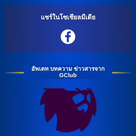
แชร์ในโซเชียลมีเดีย
อัพเดท บทความ ข่าวสารจาก
GClub