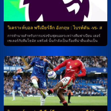
วิเคราะห์บอล พรีเมียร์ลีก อังกฤษ : ไบรท์ตัน -vs- ส
เปอร์ส
การทำนายสำหรับการแข่งขันฟุตบอลระหว่างทีมฟาเบียน เฮอร์
เซเลอร์กับทีมโธมัส แฟร้งค์ นั้นกำลังเป็นเรื่องที่น่าตื่นเต้นเป็น
อย่างมาก โดยมีผู้เชี่ยวชาญในการทำนายทีมทั้งสองให้ความ
วิเคราะห์อย่างละเอียด ในเกมนี้ทีมฟาเบียน เฮอร์เซเลอร์จะต้อง
เสียแจ็ค ฮินเชลวู้ด ระหว่างที่ทีมโธมัส แฟร้งค์จะต้องพัฒนาการ
เล่นโดยไม่มีผู้เล่นสำคัญอย่าง อีฟส์ บิสซูม่า, โคตะ ทาคาอิ, เจมส์
แมดดิสัน, เดยัน คูลูเซฟสกี้ และ ราดู ดรากูชิน การทำนายบอล
จากผู้เชี่ยวชาญนำเสนอว่า โดยที่ทีมฟาเบียน เฮอร์เซเลอร์มีการ
เล่นโดยใช้ระบบการตั้งตัวทีมแบบ (4-2-3-1) ซึ่งจะมีนักเตะแนว
กลางที่มีความสามารถในการสร้างโอกาสในการเปิดทางผ่านใน
การเล่นโดยใช้ทักษะทางเทคนิค อย่างยอดเยี่ยม และนักเตะหน้าที่
มีความสามารถในการทำประตูอย่างมีประสิทธิภาพ ซึ่งอาจช่วย
ให้ทีมนำเสนอการบริหารจัดการทีมอย่างเหนือระดับมากที่สุด ใน
ทางอีกด้าน ทีมโธมัส แฟร้งค์ก็มีการเล่นที่ค่อนข้างมีความ
สามารถดีในการเก็บบอลและสร้างโอกาสในการทำประตูด้วย
ระบบการตั้งตัวแบบ (4-3-3) ที่มีเกมเพลิงในการโจมตีสูง นอกจาก