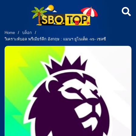
Home
/
บล็อก
/
วิเคราะห์บอล พรีเมียร์ลีก อังกฤษ : แมนฯ ยูไนเต็ด -vs- เชลซี