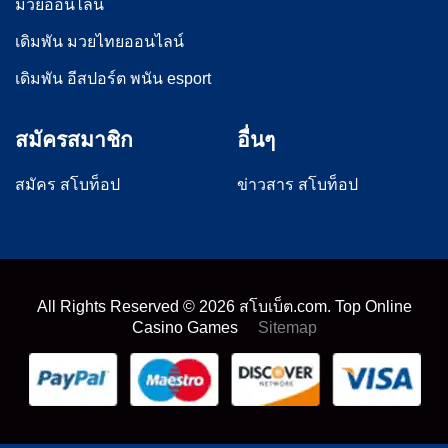
มวยออนไลน์
เดิมพัน มวยไทยออนไลน์
เดิมพัน อีสปอร์ต พนัน esport
สมัครสมาชิก
อื่นๆ
สมัคร สโบท็อป
ข่าวสาร สโบท็อป
All Rights Reserved ©
2026
สโบเบ็ต.com. Top Online
Casino Games
Sitemap