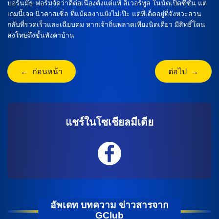
บอร์นมัธ ฟอร์มจัดว่าดีต่อเนื่องตั้งแต่แพ้ ลิเวอร์พูล ในนัดเปิดซีซั่น แต่
เกมนี้เจอ นิวคาสเซิ่ล ที่แม้ผลงานยังไม่เป๊ะ แต่ทีเด็ดอยู่ที่จังหวะสวน
กลับที่รวดเร็วและเฉียบคม หากเจ้าถิ่นพลาดเพียงนิดเดียว มีสิทธิ์โดน
ลงโทษถึงขั้นพังคาบ้าน
← ก่อนหน้า
ต่อไป →
แชร์ในโซเชียลมีเดีย
อัพเดท บทความ ข่าวสารจาก
GClub