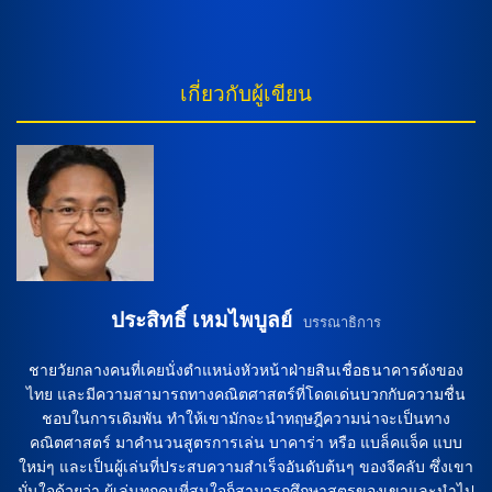
พบกับการมาเยือนของแข้งแรงจากทีมอันดับ 11 ของลีก “ปีศาจ
แดง” คือ แมนฯ ยูไนเต็ด ในฤดูกาล 2025-2026 หลังจากที่ทั้งสอง
ทีมได้ผ่านการแข่งขันไปแล้วหลายรอบ สถานการณ์ทีม เบรนท์ฟ
อร์ด พบกับการตกใจกับการแพ้ทีมฟูลแม่ม 1-3 ในเกมล่าสุด ซึ่ง
เกี่ยวกับผู้เขียน
ทำให้เกิดการประเมินทีมว่าจะใช้ระบบการเล่น 3-5-2 หรือ 4-4-2
ในเกมนี้ นอกจากนี้ ควีวิน เคลเลเฮอร์ และ เควิน ชาเดอ เป็นผู้
เล่นที่คาดว่าจะมีผลงานที่ดีในเกมนี้ ในขณะเดียวกัน แมนฯ ยูไน
เตเด มีการเสริมทัพด้วย รูเบน อโมริม กุนซือ หลังจากที่เพิ่มเป็น 7
แต้ม จากการชนะทีมเชลซี 2-1 […]
ประสิทธิ์ เหมไพบูลย์
บรรณาธิการ
ชายวัยกลางคนที่เคยนั่งตำแหน่งหัวหน้าฝ่ายสินเชื่อธนาคารดังของ
ไทย และมีความสามารถทางคณิตศาสตร์ที่โดดเด่นบวกกับความชื่น
ชอบในการเดิมพัน ทำให้เขามักจะนำทฤษฎีความน่าจะเป็นทาง
คณิตศาสตร์ มาคำนวนสูตรการเล่น บาคาร่า หรือ แบล็คแจ็ค แบบ
ใหม่ๆ และเป็นผู้เล่นที่ประสบความสำเร็จอันดับต้นๆ ของจีคลับ ซึ่งเขา
มั่นใจด้วยว่า ผู้เล่นทุกคนที่สนใจก็สามารถศึกษาสูตรของเขาและนำไป