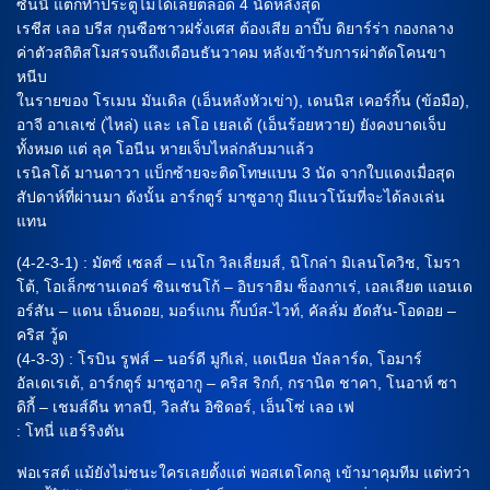
ซั่นนี้ แต่ก็ทำประตูไม่ได้เลยตลอด 4 นัดหลังสุด
เรชีส เลอ บรีส กุนซือชาวฝรั่งเศส ต้องเสีย อาบิ๊บ ดิยาร์ร่า กองกลาง
ค่าตัวสถิติสโมสรจนถึงเดือนธันวาคม หลังเข้ารับการผ่าตัดโคนขา
หนีบ
ในรายของ โรเมน มันเดิล (เอ็นหลังหัวเข่า), เดนนิส เคอร์กิ้น (ข้อมือ),
อาจี อาเลเซ่ (ไหล่) และ เลโอ เยลเด้ (เอ็นร้อยหวาย) ยังคงบาดเจ็บ
ทั้งหมด แต่ ลุค โอนีน หายเจ็บไหล่กลับมาแล้ว
เรนิลโด้ มานดาวา แบ็กซ้ายจะติดโทษแบน 3 นัด จากใบแดงเมื่อสุด
สัปดาห์ที่ผ่านมา ดังนั้น อาร์กตูร์ มาซูอากู มีแนวโน้มที่จะได้ลงเล่น
แทน
(4-2-3-1) : มัตซ์ เซลส์ – เนโก วิลเลี่ยมส์, นิโกล่า มิเลนโควิช, โมรา
โต้, โอเล็กซานเดอร์ ซินเชนโก้ – อิบราฮิม ซ็องกาเร่, เอลเลียต แอนเด
อร์สัน – แดน เอ็นดอย, มอร์แกน กิ๊บบ์ส-ไวท์, คัลลั่ม ฮัดสัน-โอดอย –
คริส วู้ด
(4-3-3) : โรบิน รูฟส์ – นอร์ดี มูกีเล่, แดเนียล บัลลาร์ด, โอมาร์
อัลเดเรเต้, อาร์กตูร์ มาซูอากู – คริส ริกก์, กรานิต ชาคา, โนอาห์ ซา
ดิกี้ – เชมส์ดีน ทาลบี, วิลสัน อิซิดอร์, เอ็นโซ่ เลอ เฟ
: โทนี่ แฮร์ริงตัน
ฟอเรสต์ แม้ยังไม่ชนะใครเลยตั้งแต่ พอสเตโคกลู เข้ามาคุมทีม แต่ทว่า