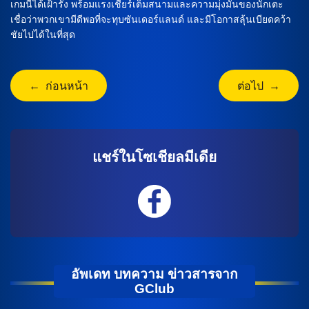
เกมนี้ได้เฝ้ารัง พร้อมแรงเชียร์เต็มสนามและความมุ่งมั่นของนักเตะ
เชื่อว่าพวกเขามีดีพอที่จะทุบซันเดอร์แลนด์ และมีโอกาสลุ้นเบียดคว้า
ชัยไปได้ในที่สุด
← ก่อนหน้า
ต่อไป →
แชร์ในโซเชียลมีเดีย
อัพเดท บทความ ข่าวสารจาก
GClub