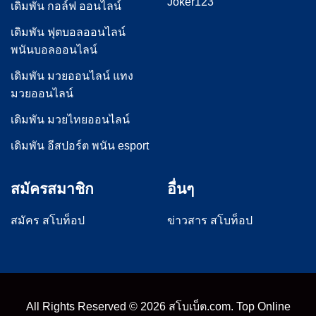
Joker123
เดิมพัน กอล์ฟ ออนไลน์
เดิมพัน ฟุตบอลออนไลน์
พนันบอลออนไลน์
เดิมพัน มวยออนไลน์ แทง
มวยออนไลน์
เดิมพัน มวยไทยออนไลน์
เดิมพัน อีสปอร์ต พนัน esport
สมัครสมาชิก
อื่นๆ
สมัคร สโบท็อป
ข่าวสาร สโบท็อป
All Rights Reserved ©
2026
สโบเบ็ต.com. Top Online