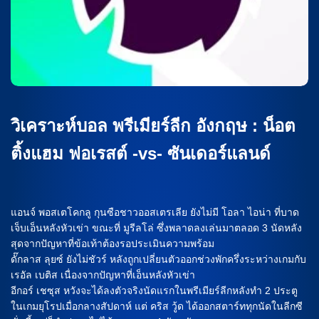
วิเคราะห์บอล พรีเมียร์ลีก อังกฤษ : น็อต
ติ้งแฮม ฟอเรสต์ -vs- ซันเดอร์แลนด์
แอนจ์ พอสเตโคกลู กุนซือชาวออสเตรเลีย ยังไม่มี โอลา ไอน่า ที่บาด
เจ็บเอ็นหลังหัวเข่า ขณะที่ มูรีลโล่ ซึ่งพลาดลงเล่นมาตลอด 3 นัดหลัง
สุดจากปัญหาที่ข้อเท้าต้องรอประเมินความพร้อม
ดั๊กลาส ลุยซ์ ยังไม่ชัวร์ หลังถูกเปลี่ยนตัวออกช่วงพักครึ่งระหว่างเกมกับ
เรอัล เบติส เนื่องจากปัญหาที่เอ็นหลังหัวเข่า
อีกอร์ เชซุส หวังจะได้ลงตัวจริงนัดแรกในพรีเมียร์ลีกหลังทำ 2 ประตู
ในเกมยุโรปเมื่อกลางสัปดาห์ แต่ คริส วู้ด ได้ออกสตาร์ททุกนัดในลีกซี