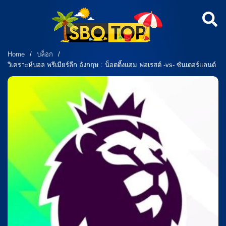
Home
/
บล็อก
/
วิเคราะห์บอล พรีเมียร์ลีก อังกฤษ : น็อตติ้งแฮม ฟอเรสต์ -vs- ซันเดอร์แลนด์