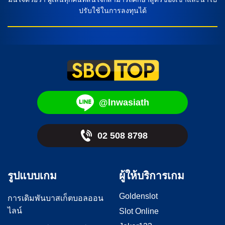
ปรับใช้ในการลงทุนได้
@lnwasiath
02 508 8798
รูปแบบเกม
ผู้ให้บริการเกม
Goldenslot
การเดิมพันบาสเก็ตบอลออน
ไลน์
Slot Online