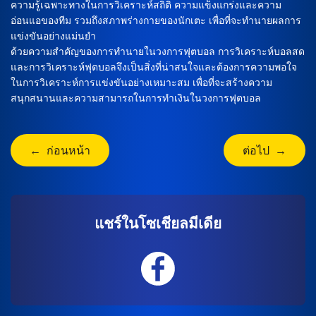
ความรู้เฉพาะทางในการวิเคราะห์สถิติ ความแข็งแกร่งและความ
อ่อนแอของทีม รวมถึงสภาพร่างกายของนักเตะ เพื่อที่จะทำนายผลการ
แข่งขันอย่างแม่นยำ
ด้วยความสำคัญของการทำนายในวงการฟุตบอล การวิเคราะห์บอลสด
และการวิเคราะห์ฟุตบอลจึงเป็นสิ่งที่น่าสนใจและต้องการความพอใจ
ในการวิเคราะห์การแข่งขันอย่างเหมาะสม เพื่อที่จะสร้างความ
สนุกสนานและความสามารถในการทำเงินในวงการฟุตบอล
← ก่อนหน้า
ต่อไป →
แชร์ในโซเชียลมีเดีย