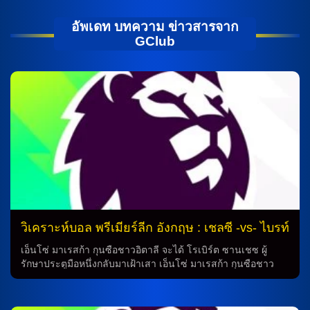
อัพเดท บทความ ข่าวสารจาก
GClub
วิเคราะห์บอล พรีเมียร์ลีก อังกฤษ : เชลซี -vs- ไบรท์
ตัน
เอ็นโซ่ มาเรสก้า กุนซือชาวอิตาลี จะได้ โรเบิร์ต ซานเชซ ผู้
รักษาประตูมือหนึ่งกลับมาเฝ้าเสา เอ็นโซ่ มาเรสก้า กุนซือชาว
อิตาลี จะได้ โรเบิร์ต ซานเชซ ผู้รักษาประตูมือหนึ่งกลับมาเฝ้าเสา
หลังชดใช้โทษแบนไปแล้วในเกมคาราบาว คัพ เมื่อช่วงกลาง
สัปดาห์ นอกจากนี้ มีความกังวลเรื่องอาการบาดเจบโคนขาหนีบ