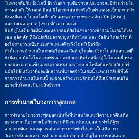
ในทางกลับกัน อันโดนี่ อีราโอล่า กุนซือชาวสเปน อาจจะมีส่วนร่วมใน
การผลักดันให้ เจมส์ ฮิลล์ มีโอกาสเล่นตัวจริงในตำแหน่งแบ็กขวา ทว่า
ยังคงมีความไม่แน่ใจเกี่ยวกับสภาพร่างกายของ อดัม สมิธ (ต้นขา)
และ เอเนส อูนาล (เข่า) ที่ยังคงบาดเจ็บ
ลีดส์ ยูไนเต็ด ยังมีนักเตะหลายคนที่ยังไม่สามารถเข้าร่วมในเกมได้เลย
เช่น ลูอิส คุ๊ก ที่ยังไม่พร้อมจากปัญหาที่หัวไหล่ และ จัสติน ไคลเวิร์ต ที่
ยังไม่สามารถเบียดแย่งตำแหน่งตัวจริงในพรีเมียร์ลีก
ดังนั้น การทำนายในเกมต่อไปของ ลีดส์ ยูไนเต็ด ยังคงไม่แน่นอน แต่ก็
ยังมีความมั่นใจในความพร้อมของนักเตะที่พร้อมที่จะสู้ใจในเกมนี้ ทรง
บอลและความแข็งแกร่งจากแฟนบอลอาจช่วยให้ทีมยืนหยัดสู้กับบอร์
นมัธได้ดี หวังว่าทีมจะมีผลงานที่น่าจดจำในเกมนี้ และบรรลัยดีที่ได้
จากการทำนายในเกมนี้ จะช่วยสร้างแรงผลักดันให้ทีมเข้าเกมต่อไป
อย่างมั่นใจและมีประสิทธิภาพ
การทำนายในวงการฟุตบอล
การทำนายในวงการฟุตบอลเป็นสิ่งที่น่าสนใจและมีความน่าตื่นเต้น
อย่างมาก เนื่องจากเป็นกิจกรรมที่มีการเล่นแบบสด ๆ ทำให้ผู้ชม
สามารถติดตามเหตุการณ์และการแข่งขันได้อย่างใกล้ชิด การ
วิเคราะห์บอลและการทำนายผลมีบทบาทสำคัญในการทำเงินและ