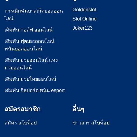
Goldenslot
การเดิมพันบาสเก็ตบอลออน
ไลน์
Slot Online
Joker123
เดิมพัน กอล์ฟ ออนไลน์
เดิมพัน ฟุตบอลออนไลน์
พนันบอลออนไลน์
เดิมพัน มวยออนไลน์ แทง
มวยออนไลน์
เดิมพัน มวยไทยออนไลน์
เดิมพัน อีสปอร์ต พนัน esport
สมัครสมาชิก
อื่นๆ
สมัคร สโบท็อป
ข่าวสาร สโบท็อป