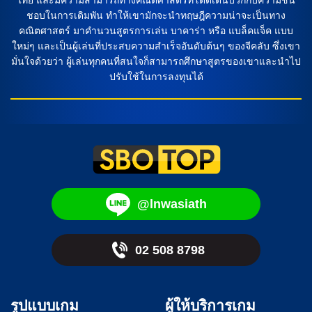
ไทย และมีความสามารถทางคณิตศาสตร์ที่โดดเด่นบวกกับความชื่น
ชอบในการเดิมพัน ทำให้เขามักจะนำทฤษฎีความน่าจะเป็นทาง
คณิตศาสตร์ มาคำนวนสูตรการเล่น บาคาร่า หรือ แบล็คแจ็ค แบบ
ใหม่ๆ และเป็นผู้เล่นที่ประสบความสำเร็จอันดับต้นๆ ของจีคลับ ซึ่งเขา
มั่นใจด้วยว่า ผู้เล่นทุกคนที่สนใจก็สามารถศึกษาสูตรของเขาและนำไป
ปรับใช้ในการลงทุนได้
@lnwasiath
02 508 8798
รูปแบบเกม
ผู้ให้บริการเกม