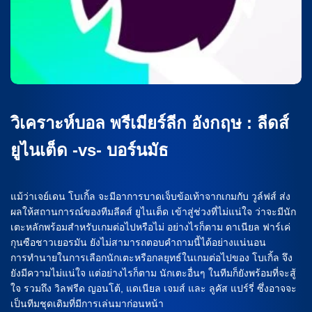
วิเคราะห์บอล พรีเมียร์ลีก อังกฤษ : ลีดส์
ยูไนเต็ด -vs- บอร์นมัธ
แม้ว่าเจย์เดน โบเกิ้ล จะมีอาการบาดเจ็บข้อเท้าจากเกมกับ วูล์ฟส์ ส่ง
ผลให้สถานการณ์ของทีมลีดส์ ยูไนเต็ด เข้าสู่ช่วงที่ไม่แน่ใจ ว่าจะมีนัก
เตะหลักพร้อมสำหรับเกมต่อไปหรือไม่ อย่างไรก็ตาม ดาเนียล ฟาร์เค่
กุนซือชาวเยอรมัน ยังไม่สามารถตอบคำถามนี้ได้อย่างแน่นอน
การทำนายในการเลือกนักเตะหรือกลยุทธ์ในเกมต่อไปของ โบเกิ้ล จึง
ยังมีความไม่แน่ใจ แต่อย่างไรก็ตาม นักเตะอื่นๆ ในทีมก็ยังพร้อมที่จะสู้
ใจ รวมถึง วิลฟรีด ญอนโต้, แดเนียล เจมส์ และ ลูคัส แปร์รี่ ซึ่งอาจจะ
เป็นทีมชุดเดิมที่มีการเล่นมาก่อนหน้า