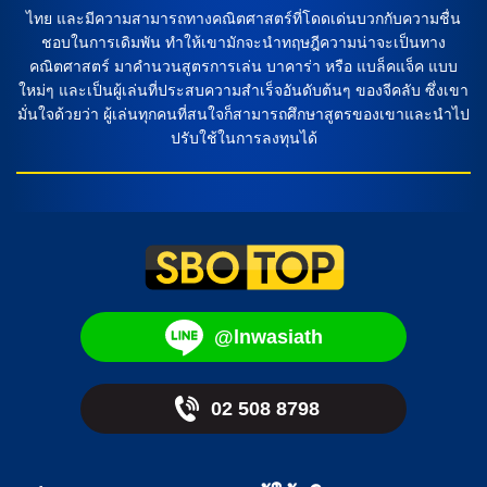
ไทย และมีความสามารถทางคณิตศาสตร์ที่โดดเด่นบวกกับความชื่น
ชอบในการเดิมพัน ทำให้เขามักจะนำทฤษฎีความน่าจะเป็นทาง
คณิตศาสตร์ มาคำนวนสูตรการเล่น บาคาร่า หรือ แบล็คแจ็ค แบบ
ใหม่ๆ และเป็นผู้เล่นที่ประสบความสำเร็จอันดับต้นๆ ของจีคลับ ซึ่งเขา
มั่นใจด้วยว่า ผู้เล่นทุกคนที่สนใจก็สามารถศึกษาสูตรของเขาและนำไป
ปรับใช้ในการลงทุนได้
@lnwasiath
02 508 8798