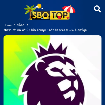
Home
/
บล็อก
/
วิเคราะห์บอล พรีเมียร์ลีก อังกฤษ : คริสตัล พาเลซ -vs- ลิเวอร์พูล