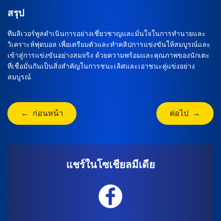
สรุป
ทีมลิเวอร์พูลดำเนินการอย่างเชี่ยวชาญและมั่นใจในการทำนายและ
วิเคราะห์ฟุตบอล เพื่อเตรียมตัวและทำคลิปการแข่งขันให้สมบูรณ์และ
เข้าสู่การแข่งขันอย่างสมจริง ด้วยความพร้อมและคุณภาพของนักเตะ
ที่เชื่อมั่นกันเป็นสิ่งสำคัญในการชนะเลิศและเอาชนะคู่แข่งอย่าง
สมบูรณ์
← ก่อนหน้า
ต่อไป →
แชร์ในโซเชียลมีเดีย