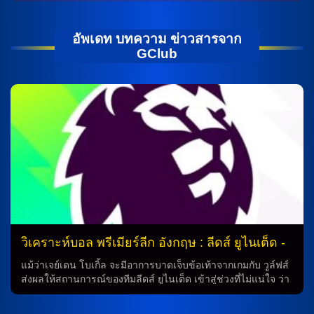
อัพเดท บทความ ข่าวสารจาก
GClub
วิเคราะห์บอล พรีเมียร์ลีก อังกฤษ : ลีดส์ ยูไนเต็ด -
vs- บอร์นมัธ
แม้ว่าเจย์เดน โบเกิ้ล จะมีอาการบาดเจ็บข้อเท้าจากเกมกับ วูล์ฟส์
ส่งผลให้สถานการณ์ของทีมลีดส์ ยูไนเต็ด เข้าสู่ช่วงที่ไม่แน่ใจ ว่า
จะมีนักเตะหลักพร้อมสำหรับเกมต่อไปหรือไม่ อย่างไรก็ตาม ดา
เนียล ฟาร์เค่ กุนซือชาวเยอรมัน ยังไม่สามารถตอบคำถามนี้ได้