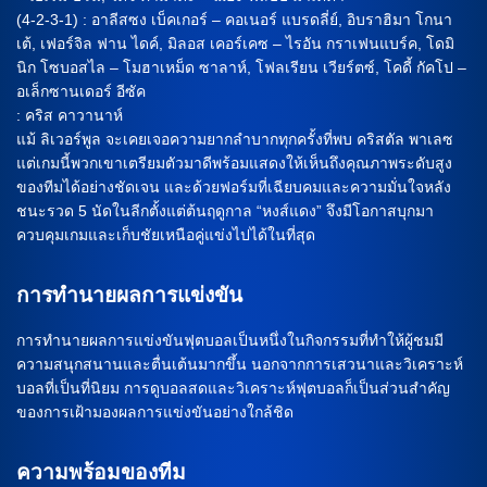
(4-2-3-1) : อาลีสซง เบ็คเกอร์ – คอเนอร์ แบรดลี่ย์, อิบราฮิมา โกนา
เต้, เฟอร์จิล ฟาน ไดค์, มิลอส เคอร์เคซ – ไรอัน กราเฟนแบร์ค, โดมิ
นิก โซบอสไล – โมฮาเหม็ด ซาลาห์, โฟลเรียน เวียร์ตซ์, โคดี้ กัคโป –
อเล็กซานเดอร์ อีซัค
: คริส คาวานาห์
แม้ ลิเวอร์พูล จะเคยเจอความยากลำบากทุกครั้งที่พบ คริสตัล พาเลซ
แต่เกมนี้พวกเขาเตรียมตัวมาดีพร้อมแสดงให้เห็นถึงคุณภาพระดับสูง
ของทีมได้อย่างชัดเจน และด้วยฟอร์มที่เฉียบคมและความมั่นใจหลัง
ชนะรวด 5 นัดในลีกตั้งแต่ต้นฤดูกาล “หงส์แดง” จึงมีโอกาสบุกมา
ควบคุมเกมและเก็บชัยเหนือคู่แข่งไปได้ในที่สุด
การทำนายผลการแข่งขัน
การทำนายผลการแข่งขันฟุตบอลเป็นหนึ่งในกิจกรรมที่ทำให้ผู้ชมมี
ความสนุกสนานและตื่นเต้นมากขึ้น นอกจากการเสวนาและวิเคราะห์
บอลที่เป็นที่นิยม การดูบอลสดและวิเคราะห์ฟุตบอลก็เป็นส่วนสำคัญ
ของการเฝ้ามองผลการแข่งขันอย่างใกล้ชิด
ความพร้อมของทีม