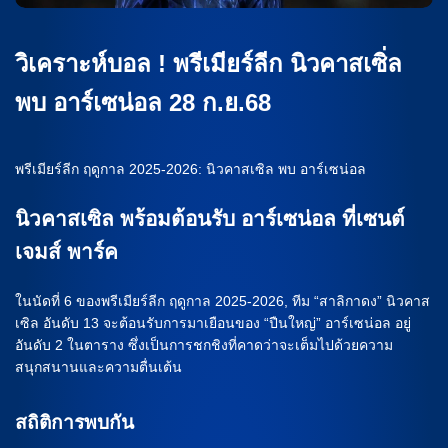
วิเคราะห์บอล ! พรีเมียร์ลีก นิวคาสเซิ่ล
พบ อาร์เซน่อล 28 ก.ย.68
พรีเมียร์ลีก ฤดูกาล 2025-2026: นิวคาสเซิล พบ อาร์เซน่อล
นิวคาสเซิล พร้อมต้อนรับ อาร์เซน่อล ที่เซนต์
เจมส์ พาร์ค
ในนัดที่ 6 ของพรีเมียร์ลีก ฤดูกาล 2025-2026, ทีม “สาลิกาดง” นิวคาส
เซิล อันดับ 13 จะต้อนรับการมาเยือนของ “ปืนใหญ่” อาร์เซน่อล อยู่
อันดับ 2 ในตาราง ซึ่งเป็นการชกชิงที่คาดว่าจะเต็มไปด้วยความ
สนุกสนานและความตื่นเต้น
สถิติการพบกัน