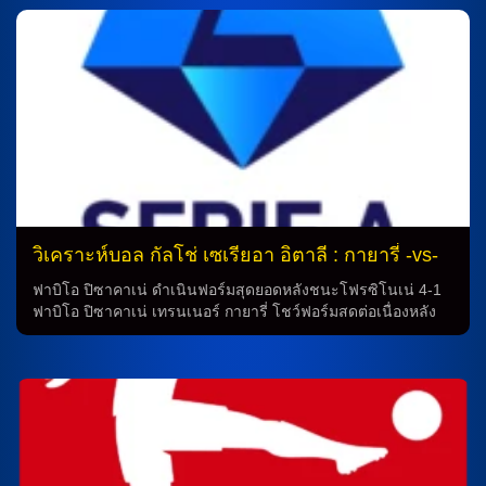
คะแนนในตารางการแข่งขัน **การทำนายผล** ในการทำนายผล
การแข่งขันนี้ มีความน่าสนใจเนื่องจากทั้งสองทีมมีผลการแข่งขัน
ล่าสุดที่แตกต่างกัน ยูเวนตุสได้เสมอกับเวโรน่า 1-1 ในขณะที่อตา
ลันต้าชนะโตริโน่ 3-0 ซึ่งทำให้ทั้งสองทีมมีสภาพจิตพิทวงแตกต่าง
กัน **สภาพของทีม** ยูเวนตุสยังขาดนักเตะสำคัญอย่างฟาบิโอ มิ
เร็ตติ ซึ่งอาจส่งผลต่อสมรรถนะของทีม ในขณะที่อตาลันต้าก็ยังมี
นักเตะบาดเจ็บอย่างโคลาซินัช, บัคเกอร์, สกัลวินี่ และซาเลฟสกี้
ซึ่งอาจทำให้ทีมต้องปรับตัวให้ดีในการแข่งขัน **นักเตะที่สำคัญ**
ในการแข่งขันนี้ นักเตะสำคัญของทั้งสองทีม เช่น อิกอร์ ทูดอร์
กุนซือ และ เจนนี่ เดวิด จะมีบทบาทสำคัญในการเป็นตัวนำทีมใน
การต่อสู้ในสนาม ซึ่งอาจมีผลต่อผลการแข่งขันของทั้งสองทีม
**การตั้งค่าทีม** จากการทำนายรูปแบบการเล่นของทั้งสองทีม ยู
วิเคราะห์บอล กัลโช่ เซเรียอา อิตาลี : กายารี่ -vs-
เวนตุสอาจจะใช้ระบบ 3-4-2-1 ในขณะที่อตาลันต้าอาจใช้ระบบ
อินเตอร์ มิลาน
3-4-1-2 ซึ่งทำให้การแข่งขันมีความสนุกสนานและสมดุลกัน
ฟาบิโอ ปิซาคาเน่ ดำเนินฟอร์มสุดยอดหลังชนะโฟรซิโนเน่ 4-1
อย่างแท้จริง **สรุป** ด้วยความสมดุลและความพร้อมของทั้งสอง
ฟาบิโอ ปิซาคาเน่ เทรนเนอร์ กายารี่ โชว์ฟอร์มสดต่อเนื่องหลัง
ทีม การทำนายผลการแข่งขันนี้ย่อมเป็นเรื่องที่น่าตื่นเต้นและน่า
เปิดบ้านชนะ โฟรซิโนเน่ 4-1 ในเกม โคปปา อิตาเลีย คว้าชัยเป็น
สนใจอย่างมาก ซึ่งเป็นโอกาสสำคัญที่ทั้งสองทีมไม่ควรพลาดใน
เกมที่ 3 ติดต่อกันทุกรายการ พลานุภาพของทีม สำหรับเกมนี้ ทีมมี
การเอาชนะเพื่อเพิ่มคะแนนและความมั่นใจในตารางการแข่งขัน
ปัญหาที่ ซิโต้ ลูวุมโบ้ ที่เจ็บ และ กาบริเอเล่ ซัปปา และ บอริส รา
ของพวกเขา วิเคราะห์บอล: ยูเวนตุส กับ อตาลันต้า – […]
ดูโนวิช ไม่สามารถเข้าร่วมได้ แต่ก็มีความมั่นใจในการ
เปลี่ยนแปลงทีมให้เหมาะสม การเตรียมความพร้อมของผู้เล่น เอ
เลีย คาปริเล่ ได้เลือก มาร์โก ปาเลสตร้า, เยร์รี่ มีน่า, เซบาสเตีย
โน่ ลูแปรโต้ และ อดัม โอเบิร์ต มาคุมเกม ในมิดฟิลด์ มิเชล อโด
โป, มัตเตโอ ปราติ และ ไมเคิ่ล โฟโลรุนโช่ ในการประสานการ