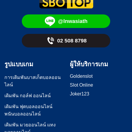
@lnwasiath
02 508 8798
รูปแบบเกม
ผู้ให้บริการเกม
Goldenslot
การเดิมพันบาสเก็ตบอลออน
ไลน์
Slot Online
Joker123
เดิมพัน กอล์ฟ ออนไลน์
เดิมพัน ฟุตบอลออนไลน์
พนันบอลออนไลน์
เดิมพัน มวยออนไลน์ แทง