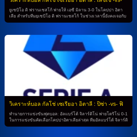
โบโลญญ่า
ยูเซบิโอ ดิ ฟรานเชสโก้ พ่ายให้ เอซี มิลาน 3-0 ในโคปปา อิตา
เลีย สำหรับทีมยูเซบิโอ ดิ ฟรานเชสโก้ ในช่วงเวลานี้ยังคงเจอกับ
ความลำบากอยู่ หลังจากที่เสียให้ เอซี มิลาน 3-0 ในการแข่งขัน
โคปปา อิตาเลีย ล่าสุด ทำให้ทีมยูเซบิโอ ดิ ฟรานเชสโก้ ยังคงยืน
อยู่ในสถานการณ์ที่ยากลำบากอย่างต่อเนื่อง สภาพทีมยูเซบิโอ ดิ
ฟรานเชสโก้ ในเกมลีกล่าสุด ทีมยูเซบิโอ ดิ ฟรานเชสโก้ ก็พ่ายให้
กายารี่ โดนเขา โกลต์ และยังไม่สามารถชนะใครในฤดูกาลนี้
นอกจากนี้ยังมีนักเตะหลายคนที่ยังไม่เต็มพร้อม เช่น มาติอัส
เปเรซ และ ธอรีร์ โยฮันน์ เฮลกาสัน อย่างไรก็ตาม วิลาดิมิโร่ ฟัล
โคเน่ นายโค้ชหัวหน้าทีมยูเซบิโอ ดิ ฟรานเชสโก้กลับมาเฝ้าเสา
ทีมอีกครั้ง โดยมีนักเตะหลายคนอย่าง นิโคล่า สตูลิช และ เตเต้
[…]
วิเคราะห์บอล กัลโช่ เซเรียอา อิตาลี : ปิซ่า -vs- ฟิ
ออเรนติน่า
ทำนายการแข่งขันฟุตบอล: อัลแบร์โต้ จิลาร์ดิโน่ พ่ายโตริโน่ 0-1
ในการแข่งขันคัดเลือกโคปปาอิตาเลียล่าสุด ทีมอัลแบร์โต้ จิลาร์ดิ
โน่ ได้พ่ายคู่แข่งอย่างโตริโน่ ด้วยคะแนน 0-1 ในเกมที่ผ่านมา
ทำให้ทีมอัลแบร์โต้ จิลาร์ดิโน่ ต้องอำนาจรับความพ่ายแพ้เข้าใจ