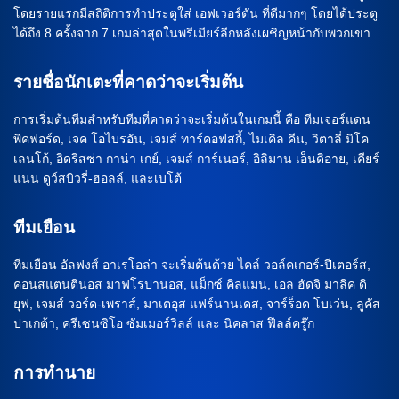
โดยรายแรกมีสถิติการทำประตูใส่ เอฟเวอร์ตัน ที่ดีมากๆ โดยได้ประตู
ได้ถึง 8 ครั้งจาก 7 เกมล่าสุดในพรีเมียร์ลีกหลังเผชิญหน้ากับพวกเขา
รายชื่อนักเตะที่คาดว่าจะเริ่มต้น
การเริ่มต้นทีมสำหรับทีมที่คาดว่าจะเริ่มต้นในเกมนี้ คือ ทีมเจอร์แดน
พิคฟอร์ด, เจค โอไบรอัน, เจมส์ ทาร์คอฟสกี้, ไมเคิล คีน, วิตาลี่ มิโค
เลนโก้, อิดริสซ่า กาน่า เกย์, เจมส์ การ์เนอร์, อิลิมาน เอ็นดิอาย, เคียร์
แนน ดูว์สบิวรี่-ฮอลล์, และเบโต้
ทีมเยือน
ทีมเยือน อัลฟงส์ อาเรโอล่า จะเริ่มต้นด้วย ไคล์ วอล์คเกอร์-ปีเตอร์ส,
คอนสแตนตินอส มาฟโรปานอส, แม็กซ์ คิลแมน, เอล ฮัดจิ มาลิค ดิ
ยุฟ, เจมส์ วอร์ด-เพราส์, มาเตอุส แฟร์นานเดส, จาร์ร็อด โบเว่น, ลูคัส
ปาเกต้า, ครีเซนซิโอ ซัมเมอร์วิลล์ และ นิคลาส ฟึลล์ครู๊ก
การทำนาย