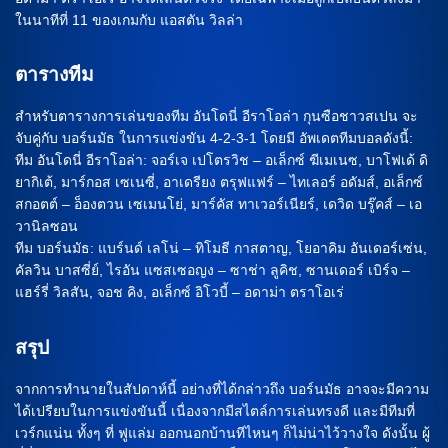
ในนาทีที่ 11 ของเกมกับ แอสตัน วิลล่า
ตารางทีม
สำหรับตารางการเล่นของทีม อันโดนี่ อีราโอล่า กุนซือชาวสเปน จะ
จับคู่กับ บอร์นมัธ ในการแข่งขัน 4-2-3-1 โดยมี อัพเดตทีมบอลดังนี้:
ทีม อันโดนี่ อีราโอล่า: จอร์เจ เปโตรวิช – อเล็กซ์ ฆีเมเนซ, บาโฟเด้ ดิ
ยากิเต้, มาร์กอส เซเนซี่, อาเดรียง ตรุฟแฟร์ – ไทเลอร์ อดัมส์, อเล็กซ์
สกอตต์ – อ็องตวน เซเมนโย่, มาร์คัส ทาเวอร์เนียร์, เดวิด บรู๊คส์ – เอ
วานิลซอน
ทีม บอร์นมัธ: แบร์นด์ เลโน่ – ทิโมธี กาสตาญ, โยอาคิม อันเดอร์เซ่น,
คัลวิน บาสซี่ย์, ไรอัน แซสเซอญง – ซาช่า ลูคิช, ซานเดอร์ เบิร์จ –
แฮร์รี่ วิลสัน, จอช คิง, อเล็กซ์ อิโวบี้ – อดาม่า ตราโอเร่
สรุป
จากการทำนายในสัปดาห์นี้ อย่างที่ได้กล่าวถึง บอร์นมัธ อาจจะมีความ
ได้เปรียบในการแข่งขันนี้ เนื่องจากมีสไตล์การเล่นทรงดี และมีทีมที่
เวร์กแน่น ทั้งๆ ที่ ฟูแล่ม ออกนอกบ้านทีไหนๆ ก็ไม่น่าไว้วางใจ ดังนั้น ผู้