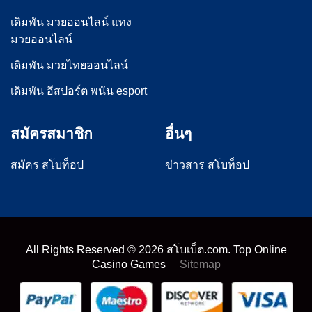
เดิมพัน มวยออนไลน์ แทง
มวยออนไลน์
เดิมพัน มวยไทยออนไลน์
เดิมพัน อีสปอร์ต พนัน esport
สมัครสมาชิก
อื่นๆ
สมัคร สโบท็อป
ข่าวสาร สโบท็อป
All Rights Reserved ©
2026
สโบเบ็ต.com. Top Online
Casino Games
Sitemap