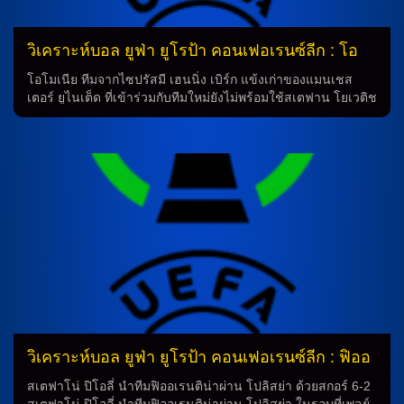
กลางเพื่อสร้างความมั่นใจให้กับเกมรับของทีม การทำนายผลการ
แข่งขัน แม้ว่า ราโย่ อาจจะหมุนเวียนผู้เล่นตามความเหมาะสม
แต่ความแข็งแกร่งของทีมโดยรวมยังเหนือกว่าชัดเจน ทำให้มี
วิเคราะห์บอล ยูฟ่า ยูโรป้า คอนเฟอเรนซ์ลีก : โอ
โอกาสสูงที่ทีมอินเตอร์ มิลานนั้นจะสามารถคว้าชัยได้ในเกมนี้
โมเนีย -vs- ไมนซ์
อย่างไรก็ตาม ต้องเรียนรู้ว่า ชเคนดิย่า ทีมราโย่ จะวางแผนมา
โอโมเนีย ทีมจากไซปรัสมี เฮนนิ่ง เบิร์ก แข้งเก่าของแมนเชส
เล่นแบบรัดกุมและต้านเพื่อให้ความท้าทายต่อทีมอินเตอร์ มิลาน
เตอร์ ยูไนเต็ด ที่เข้าร่วมกับทีมใหม่ยังไม่พร้อมใช้สเตฟาน โยเวติช
นั้น […]
และมาริอุสซ์ สเตปินสกี้ ที่บาดเจ็บจากการแข่งขันก่อนหน้านี้
นอกจากนี้ มาเตโอ มาริช กองกลางสำคัญของทีมก็ได้รับโทษแบน
จากการได้การ์ดแดงในเกมล่าสุด แต่ก็ยังมี วิลลี่ เซเมโด้ ผู้ทำ
ประตูชัยให้ทีมเข้ารอบยังพร้อมที่จะลงสนาม ไมนซ์ ที่เป็นสตาร์
ของทีมก็ได้รับการโต้แย้งจาก ดอร์ทมุนด์ และโรบิน เซนท์เนอร์
ในเกมล่าสุด แต่ในเกมยุโรปยังคงสามารถช่วยทีมได้เหมือนทุก
ครั้ง อาทิเช่น โดมินิค คอห์ร ที่ไม่สามารถเข้าสนามในเกมสุดท้าย
เพราะโทษแบน ส่วนความพร้อมของ อ็องโตนี่ คาชี่, เคซีย์ บอส
และ มักซิม ดาล ที่ยังบาดเจ็บไม่มีการเปลี่ยนแปลง (4-3-3) :
ฟาเบียโน่ – ยานนิส มาซูราส, เซนู กูลิบาลี่, นิโคลัส พานาจิโอตู,
โฟติส คิทโซส – คาเรล ไอติง, ยอนนิส […]
วิเคราะห์บอล ยูฟ่า ยูโรป้า คอนเฟอเรนซ์ลีก : ฟิออ
เรนติน่า -vs- ซิกม่า โอโลมุช
สเตฟาโน่ ปิโอลี่ นำทีมฟิออเรนติน่าผ่าน โปลิสย่า ด้วยสกอร์ 6-2
สเตฟาโน่ ปิโอลี่ นำทีมฟิออเรนติน่าผ่าน โปลิสย่า ในรอบที่เพลย์