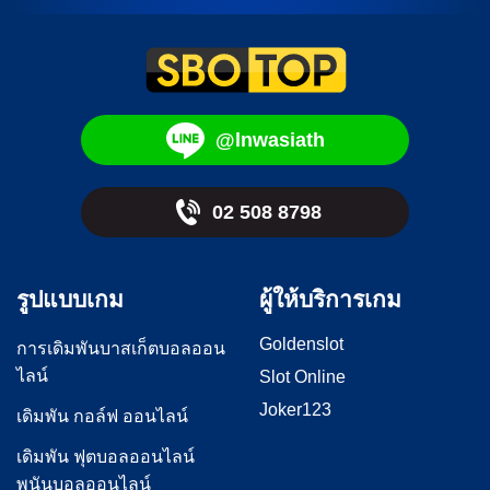
@lnwasiath
02 508 8798
รูปแบบเกม
ผู้ให้บริการเกม
Goldenslot
การเดิมพันบาสเก็ตบอลออน
ไลน์
Slot Online
Joker123
เดิมพัน กอล์ฟ ออนไลน์
เดิมพัน ฟุตบอลออนไลน์
พนันบอลออนไลน์