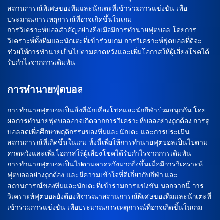
สถานการณ์พิเศษของทีมและนักเตะที่เข้าร่วมการแข่งขัน เพื่อ
ประมาณการเหตุการณ์ที่อาจเกิดขึ้นในเกม
การวิเคราะห์บอลสำคัญอย่างยิ่งเมื่อมีการทำนายฟุตบอล โดยการ
วิเคราะห์ทั้งทีมและนักเตะที่เข้าร่วมเกม การวิเคราะห์ฟุตบอลที่ดีจะ
ช่วยให้การทำนายเป็นไปตามคาดหวังและเพิ่มโอกาสให้ผู้เสี่ยงโชคได้
รับกำไรจากการเดิมพัน
การทำนายฟุตบอล
การทำนายฟุตบอลเป็นสิ่งที่นักเสี่ยงโชคและนักกีฬาร่วมสนุกกัน โดย
ผลการทำนายฟุตบอลอาจเกิดจากการวิเคราะห์บอลอย่างถูกต้อง การดู
บอลสดเพื่อศึกษาพฤติกรรมของทีมและนักเตะ และการประเมิน
สถานการณ์ที่เกิดขึ้นในเกม ทั้งนี้เพื่อให้การทำนายฟุตบอลเป็นไปตาม
คาดหวังและเพิ่มโอกาสให้ผู้เสี่ยงโชคได้รับกำไรจากการเดิมพัน
การทำนายฟุตบอลเป็นไปตามคาดหวังมากยิ่งขึ้นเมื่อมีการวิเคราะห์
ฟุตบอลอย่างถูกต้อง และมีความเข้าใจที่ดีเกี่ยวกับกีฬา และ
สถานการณ์ของทีมและนักเตะที่เข้าร่วมการแข่งขัน นอกจากนี้ การ
วิเคราะห์ฟุตบอลยังต้องพิจารณาสถานการณ์พิเศษของทีมและนักเตะที่
เข้าร่วมการแข่งขัน เพื่อประมาณการเหตุการณ์ที่อาจเกิดขึ้นในเกม