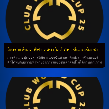
งานในเกมนี้ แต่มี ดิโอโก้ คอสต้า ผู้รักษาประตูเบอร์หนึงที่กลับมา
ซ้อมแล้วและเต็มใจว่า เคลาดิโอ รามอส จะมาเป็นผู้เฝ้าปราการ
ผลการทำนายกำลังสร้างความตื่นตาตื่นใจให้กับผู้ชมที่กำลัง
ติดตามการแข่งขันให้ดูครั้งนี้ **การแข่งขันของทีม** ทีมของ อัล
อาห์ลี ทีมใหญ่จากอียิปต์ ก็ไม่พร้อมใช้งานด้วย อิมาม อัชชูร์ กอง
กลางตัวรุกที่ได้รับบาดเจ็บกระดูกไหปลาร้าหักในนัดแรก แต่ทีมยัง
คงมีแกนหลักที่พร้อมจะมาช่วยเสริมทีมไม่มีปัญหาและจะมาใน
ระบบ 4-3-3 พร้อมกับผู้เล่นอย่าง อาห์เหม็ด ซาเยด ซีโซ่, เทรเซ
เก้ต และ เวสซัม อาบู อาลี ที่จะมาเป็นสามประสานในแดนหน้า
**ความคาดหวัง** ทั้งสองทีมต้องการชัยชนะเพื่อลุ้นเข้ารอบ แต่
วิเคราะห์บอล ฟีฟ่า คลับ เวิลด์ คัพ : ซีแอตเทิ่ล ซา
ด้วยชื่อชั้นและคุณภาพนักเตะที่เหนือกว่า ปอร์โต้ จึงเป็นฝ่ายได้
วน์เดอร์ส vs เปแอสเช
เปรียบ เกมรุกดุดันกว่าชัดเจน เจอ […]
การทำนายฟุตบอล: สถิติการแข่งขันล่าสุด ทีมดังจากศึกเมเจอร์
ลีกได้พบกับความท้าทายจากการแข่งขันล่าสุดที่ไม่ได้ผ่านคุณภาพ
เลเวลของพวกเขาเท่าที่คาดหวัง โดยเฉพาะในการแข่งขันล่าสุด
ที่พลาดในการเอาชนะโบตาโฟโก้ด้วยคะแนน 0-1 ทำให้ความ
มั่นใจลดลงอย่างมาก สถิติการแข่งขัน การทำนายฟุตบอลจาก
สถิติการแข่งขันล่าสุดของทีมดังจากศึกเมเจอร์ลีกเห็นได้ว่าพวก
เขาเกิดความผิดพลาดในการเอาชนะ โดยมีผลลัพธ์ของการ
แข่งขันที่แพ้ทั้งหมด 1-3 และ 0-1 ตามลำดับ สำหรับการพ่ายแพ้
ในเกมก่อนหน้านี้ ทีมดังจากศึกเมเจอร์ลีกก็พบกับความท้าทายจาก
ทีมอย่าง แอตฯ มาดริด และ โบตาโฟโก้ ที่ทำให้พวกเขาต้องรับผล
การแข่งขันที่ไม่ถนัดเท่าที่คาดหวัง ส่งผลให้ความมั่นใจลดลง