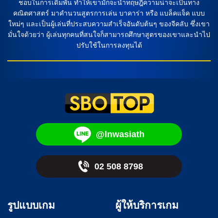
ชอบในการเดิมพัน ทำให้เขามักจะนำทฤษฎีความน่าจะเป็นทาง
ความสำคัญก็เพราะมันสร้างความสนุกและดันเวลาให้ผู้ชมหรือ
คณิตศาสตร์ มาคำนวนสูตรการเล่น บาคาร่า หรือ แบล็คแจ็ค แบบ
นักวิเคราะห์บอลต่างๆ มีโอกาสเปรียบเทียบความคาดหวังและ
ใหม่ๆ และเป็นผู้เล่นที่ประสบความสำเร็จอันดับต้นๆ ของจีคลับ ซึ่งเขา
ความเชื่อของตนกับผลลัพธ์ที่จริง การวิเคราะห์ฟุตบอลต่างๆ เช่น
มั่นใจด้วยว่า ผู้เล่นทุกคนที่สนใจก็สามารถศึกษาสูตรของเขาและนำไป
การทำนายผลลัพธ์ของเกมระหว่างยูเวนตุสและไวดัด […]
ปรับใช้ในการลงทุนได้
@lnwasiath
02 508 8798
รูปแบบเกม
ผู้ให้บริการเกม