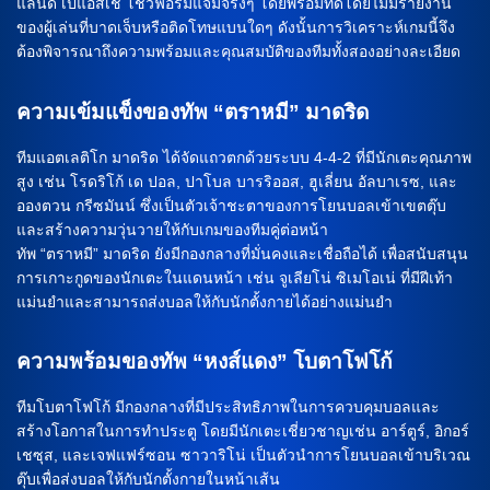
แลนด์ เปแอสเช โชว์ฟอร์มแจ่มจริงๆ โดยพร้อมที่ดีโดยไม่มีรายงาน
ของผู้เล่นที่บาดเจ็บหรือติดโทษแบนใดๆ ดังนั้นการวิเคราะห์เกมนี้จึง
ต้องพิจารณาถึงความพร้อมและคุณสมบัติของทีมทั้งสองอย่างละเอียด
ความเข้มแข็งของทัพ “ตราหมี” มาดริด
ทีมแอตเลติโก มาดริด ได้จัดแถวตกด้วยระบบ 4-4-2 ที่มีนักเตะคุณภาพ
สูง เช่น โรดริโก้ เด ปอล, ปาโบล บารริออส, ฮูเลี่ยน อัลบาเรซ, และ
อองตวน กรีซมันน์ ซึ่งเป็นตัวเจ้าชะตาของการโยนบอลเข้าเขตตุ๊บ
และสร้างความวุ่นวายให้กับเกมของทีมคู่ต่อหน้า
ทัพ “ตราหมี” มาดริด ยังมีกองกลางที่มั่นคงและเชื่อถือได้ เพื่อสนับสนุน
การเกาะกูดของนักเตะในแดนหน้า เช่น จูเลียโน่ ซิเมโอเน่ ที่มีฝีเท้า
แม่นยำและสามารถส่งบอลให้กับนักตั้งกายได้อย่างแม่นยำ
ความพร้อมของทัพ “หงส์แดง” โบตาโฟโก้
ทีมโบตาโฟโก้ มีกองกลางที่มีประสิทธิภาพในการควบคุมบอลและ
สร้างโอกาสในการทำประตู โดยมีนักเตะเชี่ยวชาญเช่น อาร์ตูร์, อิกอร์
เชซุส, และเจฟแฟร์ซอน ซาวาริโน่ เป็นตัวนำการโยนบอลเข้าบริเวณ
ตุ๊บเพื่อส่งบอลให้กับนักตั้งกายในหน้าเส้น