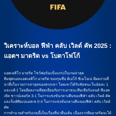
วิเคราะห์บอล ฟีฟ่า คลับ เวิลด์ คัพ 2025 :
แอตฯ มาดริด vs โบตาโฟโก้
แอตเลติโก มาดริด โชว์ฟอร์มแข็งแกร่งในเกมล่าสุด
ทีมฟุตบอลแอตเลติโก มาดริด ของกุนซือ ดิเอโก้ ซิเมโอเน่ มีผลงานที่
น่าทึ่งในรายการล่าสุดของพวกเขา โดยเขาได้รับชัยชนะในนัดล่ะ 1
และแพ้ 1 โดยมีผลงานที่สุดเยี่ยมกับการเอาชนะทีมเชียร์แลนด์ ซีแอต
เทิล ซาวน์เดอร์ส 3-1 ในการแข่งขันกลางคืนของฟีฟ่า คลับ เวิลด์ คัพ
และก็แพ้ทีมเปแอสเช 0-4 ในการแข่งขันกลางคืนของฟีฟ่า คลับ เวิลด์
คัพ
การทำนายสำหรับเกมนี้เป็นเรื่องที่น่าตื่นเต้น เนื่องจากทีมมาดริดจะได้