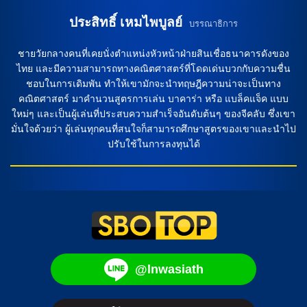
ประสิทธิ์ เหมไพบูลย์
บรรณาธิการ
ชายวัยกลางคนที่เคยนั่งตำแหน่งหัวหน้าฝ่ายสินเชื่อธนาคารดังของ
ไทย และมีความสามารถทางคณิตศาสตร์ที่โดดเด่นบวกกับความชื่น
ชอบในการเดิมพัน ทำให้เขามักจะนำทฤษฎีความน่าจะเป็นทาง
คณิตศาสตร์ มาคำนวนสูตรการเล่น บาคาร่า หรือ แบล็คแจ็ค แบบ
ใหม่ๆ และเป็นผู้เล่นที่ประสบความสำเร็จอันดับต้นๆ ของจีคลับ ซึ่งเขา
มั่นใจด้วยว่า ผู้เล่นทุกคนที่สนใจก็สามารถศึกษาสูตรของเขาและนำไป
ปรับใช้ในการลงทุนได้
@lnwasiath