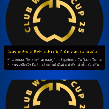
ควรพลาด โดยตอนนี้หลายคนเริ่มสนใจการทำนายผลการ
แข่งขันของทีมฟุตบอล ซึ่งเป็นเรื่องที่น่าสนใจและน่าติดตาม เพื่อ
ดูความเหมาะสมของการทำนายกับผลการแข่งขันจริง ๆ ที่เกิดขึ้น
ในการทำนายผลการแข่งขันระหว่าง ฟลาเมงโก้ กับ เชลซี นั้น
ต้องพิจารณาจากผลการแข่งขันก่อนหน้านี้ของทั้งสองทีม ซึ่ง
สามารถเห็นได้ว่าทั้งสองทีมมีผลการแข่งขันที่ดีในช่วงเวลาล่าสุด
นั่นคือ ฟลาเมงโก้ ที่ได้ชนะตูนิส 2-0 และ ลอส แองเจลิส เอฟซี 2-
0 ในหลักการทำนายบอล และ เชลซี ที่ได้ชนะเรอัล เบติส 4-1
และ ฟอเรสต์ 1-0 ในการทำนายฟุตบอลสด การทำนายฟุตบอลไม่
ได้มีเพียงแค่ดูผลการแข่งขันก่อนหน้า ยังต้องพิจารณาถึงสภาพ
ร่างกายของนักเตะที่เข้าร่วมการแข่งขันด้วย ในทีม ฟลาเมงโก้
วิเคราะห์บอล ฟีฟ่า คลับ เวิลด์ คัพ ลอส แองเจลิส
นั้น ไม่มีรายงานเจ็บหรือติดโทษแบน นอกจาก นิโกลัส เด ลา
เอฟซี vs ตูนิส
ครูซ ที่มีเข่าเดี้ยงยาวอยู่เพียงรายเดียว ซึ่งทำให้คาดว่าทีมจะวาง
ทำนายบอล: วิเคราะห์เตะบอลคู่ลิเวอร์พูลกับแอสตัน วิลล่า ในเกม
หมากในระบบ 4-2-3-1 โดยมี เปโดร […]
ล่าสุดของลีกเอิง ทีมลิเวอร์พูลได้ทำดีอย่างน่าทึ่ดเท่านั้น ส่งเสริม
ให้ความเชื่อได้อย่างมากในวันนี้ แม้ว่าพวกเขาจะต้องเผชิญกับทีม
แอสตัน วิลล่าที่มีฟอร์มที่ยังไม่ค่อยดีเท่านั้น การทำนายผลบอล
จากที่ทำนายให้เห็น ทีมลิเวอร์พูลกำลังอยู่ในฟอร์มที่ดีมาก และ
สามารถเอาชนะทีมแอสตัน วิลล่าได้อย่างง่ายดาย โดยมีการ
ทำนายว่าผลลุนไปทางลิเวอร์พูล วิเคราะห์ฟุตบอล เมื่อพิจารณา
ถึงวิเคราะห์ฟุตบอล ในทีมลิเวอร์พูล นักเตะคนรุ่นใหม่ ดาวิด มาร์
ติเนส อาจจะไม่ได้รับการลงสนามในเกมนี้เนื่องจากบาดเจ็บที่เกิด
ขึ้นในเกมก่อนหน้านี้ ในขณะที่ ลอเรนโซ่ เดลล่าวัลเล่ กองหลัง
ชาวอิตาลียังคงต้องพักรักษาตัว การเริ่มต้นทีม การเริ่มต้นทีม 4-3-