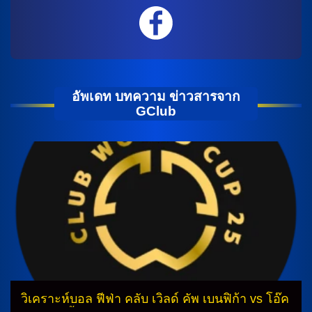
อัพเดท บทความ ข่าวสารจาก
GClub
วิเคราะห์บอล ฟีฟ่า คลับ เวิลด์ คัพ เบนฟิก้า vs โอ๊ค