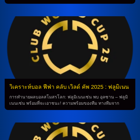
ยุโรป คัพ ซึ่งจะเกิดขึ้นในเร็วๆ นี้ **การทำนายผลการแข่งขัน**
ทางทีมอินเตอร์ มิลานมีผลการแข่งขันที่ไม่สมภาคมาก่อน โดย
เมื่อวันที่ 18 มิถุนายน 2564 ทีมนี้เจอกับทีมมอนเตร์เรย์ และเกิด
การเสมอกัน 1-1 ในเกมกลางครึ่งของฟีฟ่า คลับ เวิลด์ คัพ และ
เมื่อวันที่ 25 มิถุนายน ทีมนี้แพ้ทีมริเวอร์เพลท 1-3 ในฟีฟ่า คลับ
เวิลด์ คัพอีกครั้ง **สภาพภายในทีม** ทีมอินเตอร์ มิลานเผชิญกับ
ปัญหาบาดเจ็บของนักเตะหลายคน เช่น ฮาคาน ชัลฮาโนกลู ที่
เป็นมิดฟิลด์คนสำคัญ อาจต้องพลาดการแข่งขันถัดไปเนื่องจาก
บาดเจ็บที่ต้นขา นอกจากนี้ยังมีนักเตะอื่นๆ เช่น ดาวิเด้ ฟรัตเตซี่
และเดนเซล ดุมฟรีส์ ที่มีปัญหากล้ามเนื้อรบกวน และอีกมีสองนัก
เตะอย่าง ปิโอตอร์ ซีลินสกี้ และยานน์ บิสเซ็ค ที่ยังอยู่ในระหว่าง
การฟื้นฟูร่างกาย **ทีมอุราวะ** บนฝั่งอุราวะ มีเรดส์ รโยมะ วาตา
นาเบะ ที่ยังคงเป็นความหวังในการทำประตูอย่างมาก […]
วิเคราะห์บอล ฟีฟ่า คลับ เวิลด์ คัพ 2025 : ฟลูมิเนน
เซ่ vs อุลซาน
การทำนายผลบอลสโมสรโลก: ฟลูมิเนนเซ่น พบ อุลซาน – ฟลูมิ
เนนเซ่น พร้อมที่จะเอาชนะ! ความพร้อมของทีม ทางทีมจาก
บราซิล คือ ฟลูมิเนนเซ่น ต้องเผชิญกับการขาดแคลนสองนักเตะ
สำคัญ คือ เยเฟอร์ซอน โซเตลโด้ และ โอตาวิโอ้ เฮนริเก้ แต่ผล
งานที่แสดงออกมาในนามก็ไม่น่ามีปัญหามากนัก ทีมได้วางแผน
การเล่นที่เป็นสไตล์ 4-3-3 มีจอห์น อาริอาส, เอเวรัลโด้ สตัม และ
อากุสติน กาน็อบบิโอ้ ในหน้าสามประสานลงยิง ในขณะที่อุลซาน