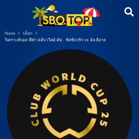
Home
/
บล็อก
/
วิเคราะห์บอล ฟีฟ่า คลับ เวิลด์ คัพ : ซัลซ์บวร์ก vs อัล-ฮิลาล