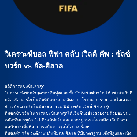
วิเคราะห์บอล ฟีฟ่า คลับ เวิลด์ คัพ : ซัลซ์
บวร์ก vs อัล-ฮิลาล
สถิติการแข่งขันล่าสุด
ในการแข่งขันล่าสุดของทีมฟุตบอลชั้นนำดังซัลซ์บวร์ก ได้แข่งขันกับที
มอัล-ฮิลาล ซึ่งเป็นทีมที่มีแข้งเก๋าอดีตจากยุโรปหลายราย และได้เสมอ
กับเรอัล มาดริดในมิตรสหาย ณ ฟีฟ่า คลับ เวิลด์ คัพ ล่าสุด
ทีมซัลซ์บวร์ก ในการแข่งขันล่าสุดได้เริ่มต้นอย่างสวยงามด้วยชัยชนะ
เหนือทีมปาชูก้า 2-1 ถึงแม้ฟอร์มและมาตรฐานจะไม่เหมือนกับปีก่อน
แต่นับเป็นทีมที่สามารถปั้นดาวรุ่งได้อย่างเรื่อยๆ
ทีมซัลซ์บวร์ก จะต้องพบกับทีมอัล-ฮิลาล ที่มีมาตรฐานแข้งที่สูงและเพิ่ง