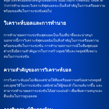
ที่สุด และพร้อมที่จะเผชิญกับทีมตรงข้ามอย่างทุกการทดสอบ โดยคาด
ว่าการทำนายและวิเคราะห์ฟุตบอลจะเป็นสิ่งสำคัญในการเตรียมความ
พร้อมของทีมในการแข่งขันต่อไป
วิเคราะห์บอลและการทำนาย
การทำนายผลการแข่งขันฟุตบอลเป็นเรื่องที่น่าทึ่งและน่าสนุก
นอกจากนี้การวิเคราะห์ฟุตบอลยังเป็นสิ่งสำคัญในการเตรียมความ
พร้อมของทีมในการแข่งขัน การทำนายสถานการณ์ในทีมฟุตบอล
ต่างๆจึงมีความสำคัญมากในการสร้างยุทธวิธีและกลยุทธ์ที่เหมาะ
สมในการแข่งขัน
ความสำคัญของการวิเคราะห์บอล
การวิเคราะห์บอลไม่เพียงแต่ช่วยให้ทีมเตรียมความพร้อมทางกลยุทธ์
และยุทธวิธีในการแข่งขัน แต่ยังช่วยให้ผู้ชมเข้าใจเกมส์มากขึ้น และ
สามารถทำนายผลการแข่งขันได้อย่างแม่นยำ เพื่อเพิ่มความสนุกและ
ตื่นเต้นในการดูบอลสด