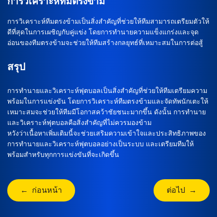
การวิเคราะห์ทีมตรงข้าม
การวิเคราะห์ทีมตรงข้ามเป็นสิ่งสำคัญที่ช่วยให้ทีมสามารถเตรียมตัวให้
ดีที่สุดในการเผชิญกับคู่แข่ง โดยการทำนายความแข็งแกร่งและจุด
อ่อนของทีมตรงข้ามจะช่วยให้ทีมสร้างกลยุทธ์ที่เหมาะสมในการต่อสู้
สรุป
การทำนายและวิเคราะห์ฟุตบอลเป็นสิ่งสำคัญที่ช่วยให้ทีมเตรียมความ
พร้อมในการแข่งขัน โดยการวิเคราะห์ทีมตรงข้ามและจัดทัพนักเตะให้
เหมาะสมจะช่วยให้ทีมมีโอกาสคว้าชัยชนะมากขึ้น ดังนั้น การทำนาย
และวิเคราะห์ฟุตบอลคือสิ่งสำคัญที่ไม่ควรมองข้าม
หวังว่าเนื้อหาเพิ่มเติมนี้จะช่วยเสริมความเข้าใจและประสิทธิภาพของ
การทำนายและวิเคราะห์ฟุตบอลอย่างเป็นระบบ และเตรียมทีมให้
พร้อมสำหรับทุกการแข่งขันที่จะเกิดขึ้น
← ก่อนหน้า
ต่อไป →