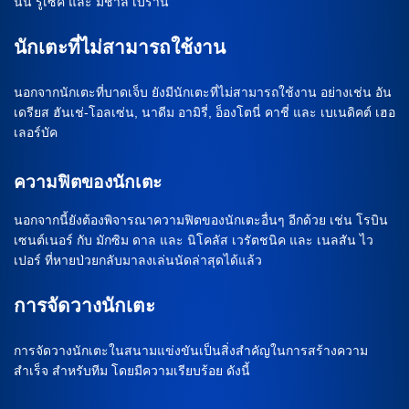
นิน รูเซ็ค และ มิชาล เบราน
นักเตะที่ไม่สามารถใช้งาน
นอกจากนักเตะที่บาดเจ็บ ยังมีนักเตะที่ไม่สามารถใช้งาน อย่างเช่น อัน
เดรียส ฮันเช่-โอลเซ่น, นาดีม อามิรี่, อ็องโตนี่ คาชี่ และ เบเนดิคต์ เฮอ
เลอร์บัค
ความฟิตของนักเตะ
นอกจากนี้ยังต้องพิจารณาความฟิตของนักเตะอื่นๆ อีกด้วย เช่น โรบิน
เซนต์เนอร์ กับ มักซิม ดาล และ นิโคลัส เวรัตชนิค และ เนลสัน ไว
เปอร์ ที่หายป่วยกลับมาลงเล่นนัดล่าสุดได้แล้ว
การจัดวางนักเตะ
การจัดวางนักเตะในสนามแข่งขันเป็นสิ่งสำคัญในการสร้างความ
สำเร็จ สำหรับทีม โดยมีความเรียบร้อย ดังนี้