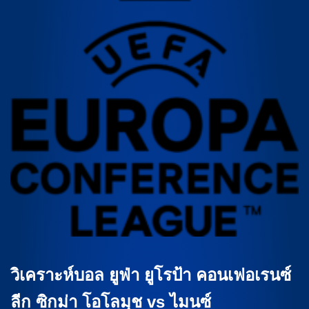
วิเคราะห์บอล ยูฟ่า ยูโรป้า คอนเฟอเรนซ์
ลีก ซิกม่า โอโลมุช vs ไมนซ์