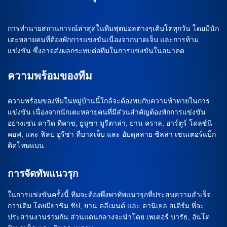
การทำนายสถานการณ์ล่าสุดในทีมฟุตบอลต่างๆเติบโตทุกวัน โดยมีนัก
เตะหลายคนที่ต้องพักการแข่งขันเนื่องจากบาดเจ็บ และการห้าม
แข่งขัน ซึ่งอาจส่งผลกระทบต่อทีมในการแข่งขันในอนาคต
ความพร้อมของทีม
ความพร้อมของทีมในหมู่บ้านนี้ใกล้จะต้องพบกับความท้าทายในการ
แข่งขัน เนื่องจากนักเตะหลายคนที่มีส่วนสำคัญต้องพักการแข่งขัน
อย่างเช่น ดาวิด ทีคาช, ยูนูซ่า มูรีตาล่า, ยาน คราล, อาร์ตูร์ โดลซ์นิ
คอฟ, และ ฟิลป อูรีช่า ที่บาดเจ็บ และ อับดุลลาย ซิลล่า เซนเตอร์แบ็ก
ติดโทษแบน
การจัดทัพแนวรุก
ในการแข่งขันครั้งนี้ ทีมจะต้องพึ่งพาทัพแนวรุกที่ประสบความสำเร็จ
กว่าเดิม โดยมียาชิม ชิป, ยาน คลีเมนต์ และ ดานิเยล สเติร์ม ที่จะ
ประสานงานร่วมกัน ส่วนแดนกลางจะนำโดย เพเตอร์ บารัธ, อันโต