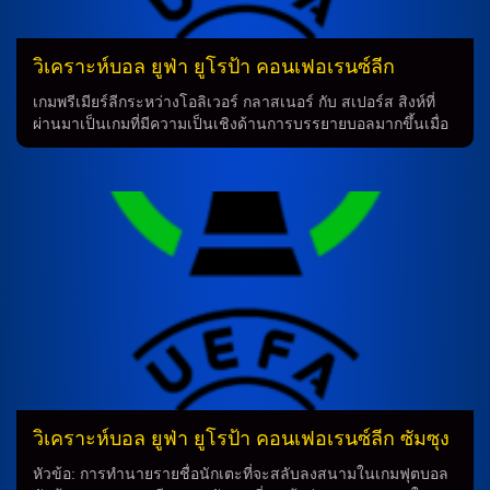
วิเคราะห์บอล ยูฟ่า ยูโรป้า คอนเฟอเรนซ์ลีก
คริสตัล พาเลซ vs เออีเค ลาร์นาก้า
เกมพรีเมียร์ลีกระหว่างโอลิเวอร์ กลาสเนอร์ กับ สเปอร์ส สิงห์ที่
ผ่านมาเป็นเกมที่มีความเป็นเชิงด้านการบรรยายบอลมากขึ้นเมื่อ
มีการทำนายว่านักเตะหลายคนจะต้องพักรักษาตัวจากบาดเจ็บ
หลายราย. ไม่ว่าจะเป็นดาเนียล มูนญอซ, ฌอง-ฟิลิปป์ มาเตต้า,
เช็ค ดูกูเร่ หรือ เอ็ดดี้ เอ็นเคเทียห์ ทั้งสี่นั้นจะต้องลาออกจากเกม
เพราะบาดเจ็บในส่วนต่าง ๆ ของร่างกาย แต่สำหรับทีมโปรโต
โกล โรซาด้า ก็อดส์วิลล์ เอ็คโปโล และ เฮอร์โวเย่ มิลิเซวิช ที่
ต้องเข้าร่วมเกมต่อไปนั้นก็ต้องระวังตัวให้มากขึ้นเนื่องจากถ้าหาก
พวกเขาได้รับใบเหลืองในเกมนัดถัดไปก็จะต้องติดโทษแบน จาก
ฝั่งของทีมโอลิเวอร์ กลาสเนอร์ กุนซือชาวออสเตรีย มีการเรียง
แผนการเล่นด้วยระบบ 3-4-2-1 โดยมีนักเตะสำคัญอย่าง อิสไมล่า
ซาร์ และ เอวานน์ เกสซ็องด์ อยู่ในฐานะนักเตะที่จะมาเข้าร่วม
เกมนี้ ส่วนทีมสเปอร์ส สิงห์ที่จะใช้ระบบ 5-4-1 ก็จะมี เอ็นริก ซา
บอริต และ วาล็องแต็ง โรแบร์ช มาช่วยกันป้องกันบรรยาย
นอกจากนี้ ทีมที่จะมีส่วนร่วมในเกมนี้ยังมีนักเตะอื่น ๆ หลายคนที่
คาดว่าจะต้องแสดงผลงานที่ดีในเกมนี้อีกด้วย เช่น อดัม วอร์ตัน,
วิเคราะห์บอล ยูฟ่า ยูโรป้า คอนเฟอเรนซ์ลีก ซัมซุง
ไดจิ […]
สปอร์ vs ราโย บาเยกาโน่
หัวข้อ: การทำนายรายชื่อนักเตะที่จะสลับลงสนามในเกมฟุตบอล