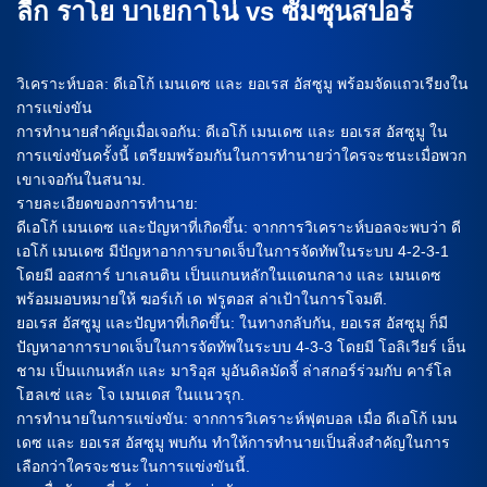
ลีก ราโย บาเยกาโน่ vs ซัมซุนสปอร์
วิเคราะห์บอล: ดีเอโก้ เมนเดซ และ ยอเรส อัสซูมู พร้อมจัดแถวเรียงใน
การแข่งขัน
การทำนายสำคัญเมื่อเจอกัน: ดีเอโก้ เมนเดซ และ ยอเรส อัสซูมู ใน
การแข่งขันครั้งนี้ เตรียมพร้อมกันในการทำนายว่าใครจะชนะเมื่อพวก
เขาเจอกันในสนาม.
รายละเอียดของการทำนาย:
ดีเอโก้ เมนเดซ และปัญหาที่เกิดขึ้น: จากการวิเคราะห์บอลจะพบว่า ดี
เอโก้ เมนเดซ มีปัญหาอาการบาดเจ็บในการจัดทัพในระบบ 4-2-3-1
โดยมี ออสการ์ บาเลนติน เป็นแกนหลักในแดนกลาง และ เมนเดซ
พร้อมมอบหมายให้ ฆอร์เก้ เด ฟรูตอส ล่าเป้าในการโจมตี.
ยอเรส อัสซูมู และปัญหาที่เกิดขึ้น: ในทางกลับกัน, ยอเรส อัสซูมู ก็มี
ปัญหาอาการบาดเจ็บในการจัดทัพในระบบ 4-3-3 โดยมี โอลิเวียร์ เอ็น
ชาม เป็นแกนหลัก และ มาริอุส มูอันดิลมัดจี้ ล่าสกอร์ร่วมกับ คาร์โล
โฮลเซ่ และ โจ เมนเดส ในแนวรุก.
การทำนายในการแข่งขัน: จากการวิเคราะห์ฟุตบอล เมื่อ ดีเอโก้ เมน
เดซ และ ยอเรส อัสซูมู พบกัน ทำให้การทำนายเป็นสิ่งสำคัญในการ
เลือกว่าใครจะชนะในการแข่งขันนี้.