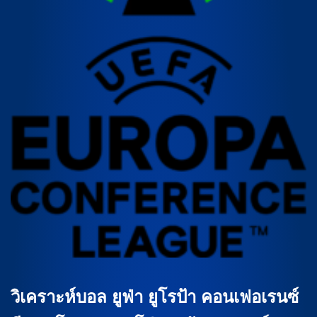
วิเคราะห์บอล ยูฟ่า ยูโรป้า คอนเฟอเรนซ์