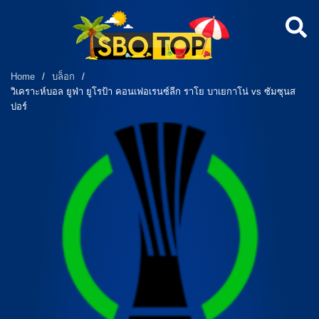
Home
/
บล็อก
/
วิเคราะห์บอล ยูฟ่า ยูโรป้า คอนเฟอเรนซ์ลีก ราโย บาเยกาโน่ vs ซัมซุนส
ปอร์