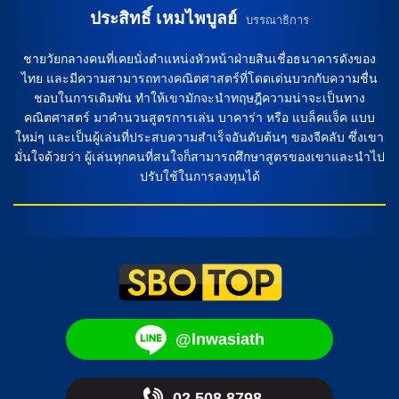
ประสิทธิ์ เหมไพบูลย์
บรรณาธิการ
ชายวัยกลางคนที่เคยนั่งตำแหน่งหัวหน้าฝ่ายสินเชื่อธนาคารดังของ
ไทย และมีความสามารถทางคณิตศาสตร์ที่โดดเด่นบวกกับความชื่น
ชอบในการเดิมพัน ทำให้เขามักจะนำทฤษฎีความน่าจะเป็นทาง
คณิตศาสตร์ มาคำนวนสูตรการเล่น บาคาร่า หรือ แบล็คแจ็ค แบบ
ใหม่ๆ และเป็นผู้เล่นที่ประสบความสำเร็จอันดับต้นๆ ของจีคลับ ซึ่งเขา
มั่นใจด้วยว่า ผู้เล่นทุกคนที่สนใจก็สามารถศึกษาสูตรของเขาและนำไป
ปรับใช้ในการลงทุนได้
@lnwasiath
02 508 8798