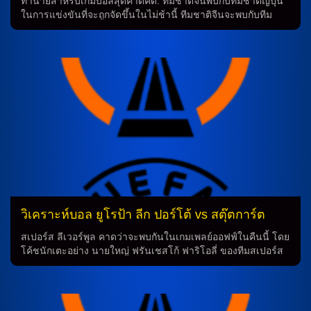
ทำนายสำหรับเกมบอลสุดคาดคิด: ทีมชาติจีนพบกับทีมชาติญี่ปุ่น
ในการแข่งขันที่จะถูกจัดขึ้นในไม่ช้านี้ ทีมชาติจีนจะพบกับทีม
ชาติญี่ปุ่น ซึ่งเป็นการเล่นในกรุงเทพมหานคร ที่เต็มไปด้วยความ
ตื่นเต้นและคาดว่าจะมีความสนุกสนานจากการแข่งขันในวันนั้น
การทำนายตัวตนของทีม โดยทีมชาติจีนจะลุยเข้าสนามโดยมีนัก
เตะหลักอย่าง ดาเนี่ยล บัตซ์ และ ซิลาส เอ็มวุมป้า ที่จะมาเป็นหุ่น
เชิดในการคุมกองหลัง และเป็นตัวกุมเกมที่ทำให้ทีมมีสมดุลใน
ระบบ 3-5-2 ในการแข่งขันครั้งนี้ ในทางตรงกันข้าม ทีมชาติ
ญี่ปุ่นก็เตรียมความพร้อมโดยการใช้สามเส้นในการรุกเสมอกับทีม
ตรงข้าม โดยใช้กลยุทธ์ 4-3-3 พร้อมกับนักเตะมีนาคุม มิเชซ และ
ดาเนียล วาซูลิน ที่จะมาช่วยสร้างการรุกที่แข็งแรงในแดนหน้า
คาดการณ์การเล่นของทีม เมื่อทีมชาติจีนเข้าสนาม คาดการณ์ว่า
จะมีการควบคุมลูกบอลอย่างแม่นยำจากทั้งสองฝ่าย โดยการใช้
กลยุทธ์ที่มีความเชื่อมั่นอย่างมาก และการสร้างโอกาสจากการ
ผ่านบอลที่ตรงมุมก็จะเป็นจุดเด่นของทีม ส่วนทีมชาติญี่ปุ่นก็มี
ความเชื่อมั่นจากการใช้กลยุทธ์ที่มีการรุกที่มีแนวโน้มที่จะทำให้
วิเคราะห์บอล ยูโรป้า ลีก ปอร์โต้ vs สตุ๊ตการ์ต
ทีมตามจำนวน และการใช้ทักษะในการสร้างโอกาสจากการผ่าน
บอลที่บวกกันจะช่วยให้ทีมมีความสำเร็จในการทำประตู
สเปอร์ส ลีเวอร์พูล คาดว่าจะพบกันในเกมเพลย์ออฟฟ์ในคืนนี้ โดย
คอมเมนท์ของผู้ชม “เราคาดหวังว่าจะเห็นการแข่งขันที่มีความ
โค้ชนักเตะอย่าง นายใหญ่ ฟรันเชสโก้ ฟาริโอลี่ ของทีมสเปอร์ส
สนุกสนานและตื่นเต้นจากทั้งสองทีม และเราก็คาดหวังว่าจะมี
กำลังต้องเผชิญกับการขาดหลักบาดเจ็บจากเนเอ็น เปเรซ กองหลัง
การทำประตูจากทั้งสองฝ่ายในเกมนี้” นักกีฬาสนุกเกอร์กล่าว “ทั้ง
และ ยานน์ คาราโมห์ ตัวริมเส้น ที่จะทำให้ทีมต้องปรับระบบการ
ทีมชาติจีนและทีมชาติญี่ปุ่นมีนักเตะที่มีความสามารถและ
เล่นมาในรูปแบบ 4-3-3 โดยส่ง อลัน วาเรล่า มาเป็นคีย์แมนใน
สามารถสร้างความกดดันให้กับฝ่ายตรงข้าม ซึ่งทำให้เรามีความ
กลางสนาม พร้อมกับ เดนิซ กูล, วิลเลี่ยม โกเมซ และ เปเป้ ออก