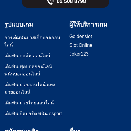
02 508 8798
รูปแบบเกม
ผู้ให้บริการเกม
Goldenslot
การเดิมพันบาสเก็ตบอลออน
ไลน์
Slot Online
Joker123
เดิมพัน กอล์ฟ ออนไลน์
เดิมพัน ฟุตบอลออนไลน์
พนันบอลออนไลน์
เดิมพัน มวยออนไลน์ แทง
มวยออนไลน์
เดิมพัน มวยไทยออนไลน์
เดิมพัน อีสปอร์ต พนัน esport