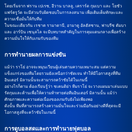
โดยเริ่มจาก ฟราน เปเรซ, อีวาน บาลลู, เคราร์ด กุมเบา และ โยชัว
แฟร์ตรูว์ด จะมีส่วนรับผิดชอบในการลงสนาม เพื่อเติมเต็มทักษะและ
ความเชื่อมั่นให้กับทีม
ในขณะเดียวกัน เรชาต รามาดานี, อามาดู อัลฮัสซาน, ฟาบรีซ ตัมบา
และ อาร์บิน เซนุลไล จะมีบทบาทสำคัญในการคุมแดนกลางเพื่อสร้าง
ความมั่นใจให้กับเกมรับของทีม
การทำนายผลการแข่งขัน
แม้ว่า ราโย่ อาจจะหมุนเวียนผู้เล่นตามความเหมาะสม แต่ความ
แข็งแกร่งของทีมโดยรวมยังเหนือกว่าชัดเจน ทำให้มีโอกาสสูงที่ทีม
อินเตอร์ มิลานนั้นจะสามารถคว้าชัยได้ในเกมนี้
อย่างไรก็ตาม ต้องเรียนรู้ว่า ชเคนดิย่า ทีมราโย่ จะวางแผนมาเล่นแบบ
รัดกุมและต้านเพื่อให้ความท้าทายต่อทีมอินเตอร์ มิลานนั้น แม้ว่า
ศักยภาพและความต่อเนื่องของเกมรับยังไม่เพียงพอ
ดังนั้น ทีมที่สามารถสร้างความมั่นใจและร่วมมือกันอย่างดีที่สุดจะมี
โอกาสสูงที่จะคว้าชัยในเกมนี้
การดูบอลสดและการทำนายฟุตบอล