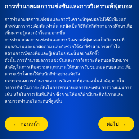
การทำนายผลการแข่งขันและการวิเคราะห์ฟุตบอล
การทำนายผลการแข่งขันและการวิเคราะห์ฟุตบอลไม่ได้มีเพียงแค่
สำหรับการวางเดิมพันเท่านั้น แต่ยังเป็นวิธีที่นักกีฬาสามารถศึกษาเพื่อ
เพิ่มความรู้และเข้าใจเกมมากขึ้น
การทำนายผลการแข่งขันและการวิเคราะห์ฟุตบอลเป็นกิจกรรมที่
สนุกสนานและน่าติดตาม และยังช่วยให้นักกีฬาสามารถเข้าใจ
สถานการณ์ของทีมและผู้เล่นในขณะนั้นอย่างลึกซึ้ง
ดังนั้น การทำนายผลการแข่งขันและการวิเคราะห์ฟุตบอลมีบทบาท
สำคัญในการเพิ่มความสนุกสนานให้กับการรับชมเกมฟุตบอลและเพิ่ม
ความเข้าใจเกมให้กับนักกีฬาอย่างแท้จริง
บทบาทของการทำนายและการวิเคราะห์ฟุตบอลนั้นสำคัญมากใน
วงการกีฬาไม่ว่าจะเป็นในการทำนายผลการแข่งขัน การวางแผนการ
เล่น หรือในการเดิมพันกีฬา ซึ่งช่วยให้นักกีฬามีประสิทธิภาพและ
สามารถทำเกมในระดับที่สูงขึ้น
← ก่อนหน้า
ต่อไป →