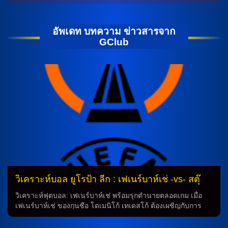
อัพเดท บทความ ข่าวสารจาก
GClub
วิเคราะห์บอล ยูโรป้า ลีก : เฟเนร์บาห์เช่ -vs- สตุ๊
ตการ์ต
วิเคราะห์ฟุตบอล: เฟเนร์บาห์เช่ พร้อมรุกตำนายตลอดเกม เมื่อ
เฟเนร์บาห์เช่ ของกุนซือ โดเมนิโก้ เทเดสโก้ ต้องเผชิญกับการ
แข่งขันกับสตุ๊ตการ์ท ในการแข่งขันลีกเอนเช่ กับทำนายเกมนี้มี
ความสำคัญมาก เนื่องจากทั้งสองทีมกำลังมีฟอร์มที่ดีในช่วงเวลา