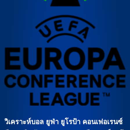
วิเคราะห์บอล ยูฟ่า ยูโรป้า คอนเฟอเรนซ์