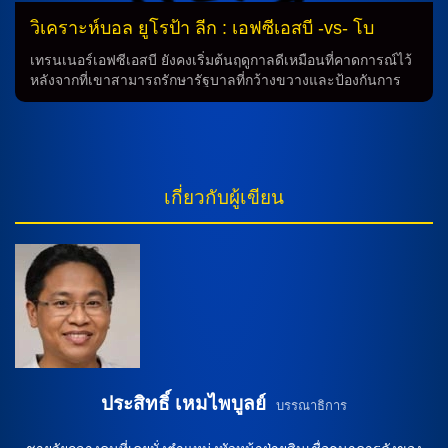
ประสิทธิภาพของนักเตะที่ใช้เล่นในเกมนั้น ๆ ในการทำนายเกม
นาร์โด้ เดอ ซูซ่า, บาเลนติน โกเมซ และ ริคาร์โด้ โรดรีเกซ
ระหว่างสโลวาเกียและสเปอร์ส ต้องพิจารณาถึงผลการแข่งขัน
นอกจากนี้ยังมี เซดริก บากอมบู […]
วิเคราะห์บอล ยูโรป้า ลีก : เอฟซีเอสบี -vs- โบ
ล่าสุดของทั้งสองทีม โดยมีปัจจัยหลากหลาย เช่น การบรรทุกของ
โลญญ่า
นักเตะที่สำคัญ การบุกตัวของทีมเยือน และความมั่นใจของทีมใน
เทรนเนอร์เอฟซีเอสบี ยังคงเริ่มต้นฤดูกาลดีเหมือนที่คาดการณ์ไว้
การเล่นที่เหย้าหรือในสนามเยือน โดยเฉพาะอย่างยิ่ง […]
หลังจากที่เขาสามารถรักษารัฐบาลที่กว้างขวางและป้องกันการ
บุกรุกจาก โก อเฮด อีเกิ้ลส์ ด้วยสกอร์ 2-0 ในเกมเปิดตัวของพวก
เขา แต่ก็มีความไม่แน่ใจในวันที่จะมีการแข่งขันกับ วินเชนโซ่ อิ
ตาเลียโน่ ที่พร้อมที่จะมาท้าทายทีมพร้อมและมีแต้มแรกใน ยูโร
ปา ลีก หลังจากการเสมอสามารถบุกได้ในสนามของ ไฟรบวร์ก
ในสัปดาห์ที่แล้ว การทำนายในการแข่งขัน เมื่อเทรนเนอร์เอฟซี
เกี่ยวกับผู้เขียน
เอสบี ต้องพบกับ วินเชนโซ่ อิตาเลียโน่ ในครั้งถัดไป ทำนาย
ว่าการแข่งขันนี้จะไม่เคลื่อนไหวอย่างง่าย โดยเทรนเนอร์เอฟซีเอ
สบี จะต้องพยายามให้สุดความสามารถเพื่อที่จะคว้าแต้มทั้ง 3 จุด
ให้กลับมาบ้านได้ สภาพการบุกของทั้งสองทีม เทรนเนอร์เอฟซีเอ
สบี ที่มี ดาวิด มิคูเลสคู, ดาริอุส โอลารู, และ มามาดู เธียม เป็น
ทัพระเบียงการโจมตี จะต้องพยายามทำให้ใช้โอกาสของตนเองให้
เกิดประโยชน์ ในขณะที่ วินเชนโซ่ อิตาเลียโน่ ที่มี ริคคาร์โด้
ออร์โซลินี่, เยนส์ ออดการ์ด, และ นิโกโล่ คัมเบียกี้ เป็นตัวห้าม จะ
พยายามป้องกันหรือตอบโต้ให้ดีในการเล่นทางเร็ว สภาพการ
รักษาประตู […]
ประสิทธิ์ เหมไพบูลย์
บรรณาธิการ