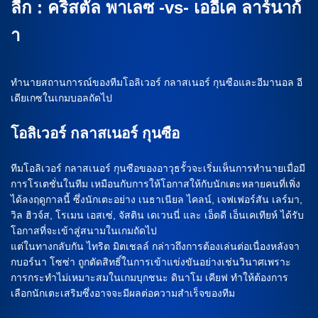
ลีก : คริสตัล พาเลซ -vs- เออีเค ลาร์นาก้
า
ทำนายสถานการณ์ของทีมโอลิเวอร์ กลาสเนอร์ กุนซือและอีมานอล อี
เดียเกซในเกมบอลถัดไป
โอลิเวอร์ กลาสเนอร์ กุนซือ
ทีมโอลิเวอร์ กลาสเนอร์ กุนซือของอาวุธรั้วจะเริ่มเห็นการทำนายเมื่อมี
การโรเตชั่นในทีม เหมือนกับการให้โอกาสให้กับนักเตะหลายคนที่เพิ่ง
ได้ลงฤดูกาลนี้ ซึ่งนักเตะอย่าง เนธาเนียล ไคลน์, เจฟเฟอร์สัน เลร์มา,
วิล ฮิวจ์ส, โรเมน เอสเซ่, จัสติน เดเวนนี่ และ เอ็ดดี เอ็นเคเทียห์ ได้รับ
โอกาสที่จะเข้าสู่สนามในเกมถัดไป
แต่ในทางกลับกัน ไทริต มิตเชลล์ กล่าวถึงการต้องเล่นต่อเนื่องหลังจา
กบอร์นา โซซ่า ถูกตัดสิทธิ์ในการเข้าแข่งขันอย่างเช่นวินาศเพราะ
การกระทำไม่เหมาะสมในเกมบุกชนะ ดินาโม เคียฟ ทำให้ต้องการ
เลือกนักเตะเสริมซึ่งอาจจะมีผลต่อความสำเร็จของทีม