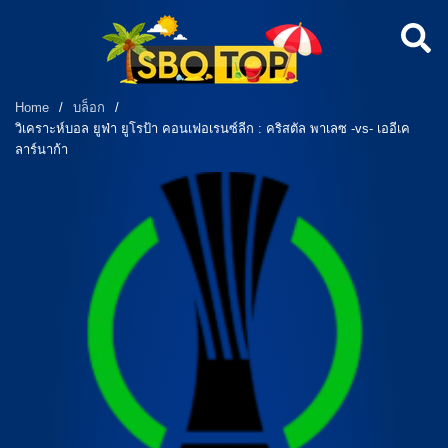
Home
/
บล็อก
/
วิเคราะห์บอล ยูฟ่า ยูโรป้า คอนเฟอเรนซ์ลีก : คริสตัล พาเลซ -vs- เออีเค
ลาร์นาก้า