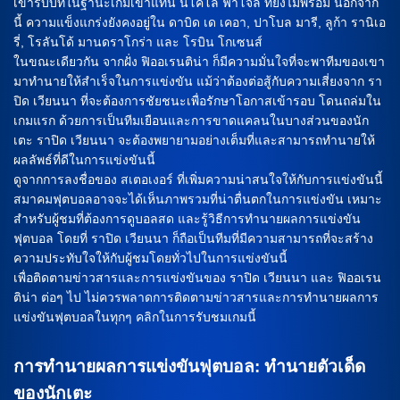
เข้ารับบทในฐานะเกมเข้าแทน นิโคโล่ ฟาโจลี่ ที่ยังไม่พร้อม นอกจาก
นี้ ความแข็งแกร่งยังคงอยู่ใน ดาบิด เด เคอา, ปาโบล มารี, ลูก้า รานิเอ
รี่, โรลันโด้ มานดราโกร่า และ โรบิน โกเซนส์
ในขณะเดียวกัน จากฝั่ง ฟิออเรนติน่า ก็มีความมั่นใจที่จะพาทีมของเขา
มาทำนายให้สำเร็จในการแข่งขัน แม้ว่าต้องต่อสู้กับความเสี่ยงจาก รา
ปิด เวียนนา ที่จะต้องการชัยชนะเพื่อรักษาโอกาสเข้ารอบ โดนถล่มใน
เกมแรก ด้วยการเป็นทีมเยือนและการขาดแคลนในบางส่วนของนัก
เตะ ราปิด เวียนนา จะต้องพยายามอย่างเต็มที่และสามารถทำนายให้
ผลลัพธ์ที่ดีในการแข่งขันนี้
ดูจากการลงชื่อของ สเตอเงอร์ ที่เพิ่มความน่าสนใจให้กับการแข่งขันนี้
สมาคมฟุตบอลอาจจะได้เห็นภาพรวมที่น่าตื่นตกในการแข่งขัน เหมาะ
สำหรับผู้ชมที่ต้องการดูบอลสด และรู้วิธีการทำนายผลการแข่งขัน
ฟุตบอล โดยที่ ราปิด เวียนนา ก็ถือเป็นทีมที่มีความสามารถที่จะสร้าง
ความประทับใจให้กับผู้ชมโดยทั่วไปในการแข่งขันนี้
เพื่อติดตามข่าวสารและการแข่งขันของ ราปิด เวียนนา และ ฟิออเรน
ติน่า ต่อๆ ไป ไม่ควรพลาดการติดตามข่าวสารและการทำนายผลการ
แข่งขันฟุตบอลในทุกๆ คลิกในการรับชมเกมนี้
การทำนายผลการแข่งขันฟุตบอล: ทำนายตัวเด็ด
ของนักเตะ