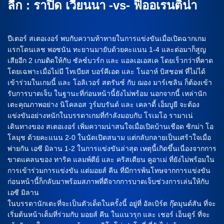
ลีก : ราปิด เวียนนา -vs- ฟิออเรนติน่า
ปีเตอร์ สเตอเงอร์ พบกับความท้าทายในการแข่งขันเมื่อเปิดฉากเกม
แรกโดนเลช พอซนัน ทะยานมายับด้วยคะแนน 1-4 และต่อมาก็สูญ
เสียอีก 2 เกมติดให้กับ ซัลซ์บวร์ก และ แอลเอเอสเค โดยเร็วกว่าที่คาด
โดยเฉพาะเมื่อไม่มี โทเบียส บอร์คีเอต และ โนอาห์ บิสชอฟ ที่ไม่ได้
เข้าร่วมในเกมนี้ และ โอลิเวอร์ สตรันซ์ กับ ฌอง มาร์เซลิน ก็ต้องเข้า
รับการบาดเจ็บ ในฐานะที่ก่อนหน้านี้ยังไม่พร้อม นอกจากนี้ เหล่านัก
เตะคุณภาพอย่าง นิโคลอส วูร์มบรันด์ และ เคลาดี้ เอ็มบูยี จะต้อง
แข่งขันอย่างหนักในบรรดาเกมที่กำลังมอบกับ โรเมโอ รามาเน่
เดินทางของ สเตอเงอร์ เพิ่มความน่าสนใจเมื่อเปิดบ้านเชือด ซิกม่า โอ
โลมุช ด้วยคะแนน 2-0 ในนัดเปิดสนาม แต่กลับกลายเป็นเศร้าใจเมื่อ
พ่ายกัน เอซี มิลาน 1-2 ในการแข่งขันล่าสุด เหตุนี้เกิดขึ้นเนื่องจากการ
ขาดแคลนของ ทาริค แลมพ์ตีย์ และ คริสเตียน คูอาเม่ ที่ยังไม่พร้อมใน
การเข้าร่วมการแข่งขัน แต่มอยส์ คีน ที่มีการพ้นโทษจากการแข่งขัน
ก่อนหน้านี้ก็กลับมาพร้อมสภาพที่ดีจากการบาดเจ็บช่วงการเล่นให้กับ
เอซี มิลาน
ในบรรดานักเตะที่จะเป็นตัวเด็ดในครั้งนี้ อยู่ที่ อัลเบิร์ต กุ๊ดมุนด์สัน ที่จะ
เริ่มต้นหน้าเต็มที่ร่วมกับ มอยส์ คีน ในแนวรุก และ เชอร์ เอ็นดูร์ ที่จะ