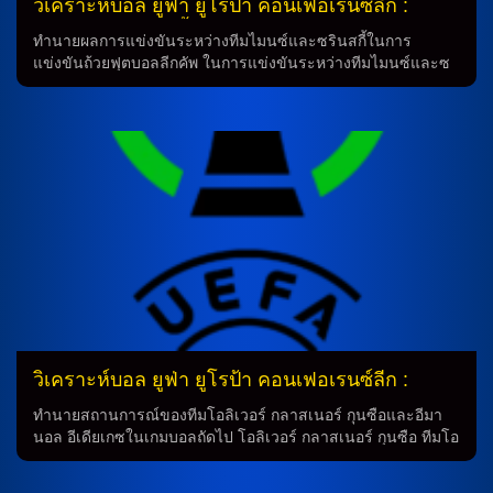
วิเคราะห์บอล ยูฟ่า ยูโรป้า คอนเฟอเรนซ์ลีก :
ไมนซ์ -vs- ซรินสกี้ โมสตาร์
ทำนายผลการแข่งขันระหว่างทีมไมนซ์และซรินสกี้ในการ
แข่งขันถ้วยฟุตบอลลีกคัพ ในการแข่งขันระหว่างทีมไมนซ์และซ
รินสกี้ในการแข่งขันถ้วยฟุตบอลลีกคัพ ทั้งสองทีมได้มีการเตรียม
ความพร้อมอย่างเต็มที่เพื่อคว้าชัยในการแข่งขันนี้ โดยทีมไมนซ์
ของกุนซือ โบ เฮนริคส์เซ่น ได้พ่าย เลเวอร์คูเซ่น ในการแข่งขัน
ก่อนหน้า แต่สู้เต็มที่ก่อนพ่าย ด้วยการเอาชนะ โอโมเนีย นิโคเซีย
ด้วยคะแนน 1-0 ซึ่งเป็นการเริ่มต้นที่ดีสำหรับทีมนี้ อีกอร์ สตีมัช
คือผู้ที่ควบคุมทัพของทีมซรินสกี้ ซึ่งได้ชนะ ลินคอล์น ด้วยคะแนน
สุดโดย 5-0 ในการแข่งขันแรกของถ้วยนี้ ซึ่งมีผลงานชนะอย่าง
ต่อเนื่องจากนัดที่ 3 จาก 4 นัดในทุกรายการ ความพร้อมของทีมนี้
ยังคงมีความสมบูรณ์อยู่ แม้ว่าจะบาดเจ็บครอบครัวสองคน ทั้งสอง
ทีมเคยชนะในนัดแรกของการแข่งขัน แต่ทีมไมนซ์ เหนือกว่าเมื่อ
เทียบกับทีมซรินสกี้ และยังเล่นในสนามเหมือนบ้าน จึงมีโอกาส
คว้าชัยมากกว่า อีกทั้งทีมซรินสกี้ จะต้องเผชิญกับความยากลำบาก
มากกว่าในการที่จะเอาชนะทีมไมน์ ดังนั้นการทำนายว่าทีมไมน์
จะสามารถเอาชนะได้สำเร็จในการแข่งขันนี้ เป็นไปตามที่คาด
วิเคราะห์บอล ยูฟ่า ยูโรป้า คอนเฟอเรนซ์ลีก :
คะเนไว้ สำหรับการชุมนุมระหว่างทีม ทีมไมนซ์ คาดว่าจะใช้
คริสตัล พาเลซ -vs- เออีเค ลาร์นาก้า
ระบบการเล่น (3-4-2-1) โดยทีมซรินสกี้ คาดว่าจะใช้ระบบการ
ทำนายสถานการณ์ของทีมโอลิเวอร์ กลาสเนอร์ กุนซือและอีมา
เล่น (4-2-3-1) และคาดว่าทีมไมน์ จะเอาชนะได้ในการแข่งขันนี้
นอล อีเดียเกซในเกมบอลถัดไป โอลิเวอร์ กลาสเนอร์ กุนซือ ทีมโอ
อย่างไรก็ตามการทำนายผลการแข่งขันย่อมมีความไม่แน่นอน
ลิเวอร์ กลาสเนอร์ กุนซือของอาวุธรั้วจะเริ่มเห็นการทำนายเมื่อมี
เสมอไป บางครั้งผลการเกมอาจจะมีความสัมผัสที่ไม่เหมือนในการ
การโรเตชั่นในทีม เหมือนกับการให้โอกาสให้กับนักเตะหลายคนที่