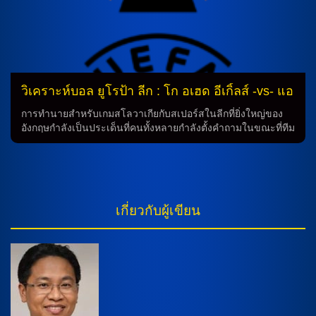
ด้วยความพร้อมที่จะพ่ายปฏิเสธการทำนายที่มีความเป็นจริงจาก
เฟเนร์บาห์เช่ นัดนี้มีผลต่อพื้นที่ที่สำคัญ การแข่งขันสตุ๊ตการ์ท กับ
เฟเนร์บาห์เช่ ในนัดนี้อาจจะมีผลต่ออนาคตที่สำคัญของทั้งสองทีม
ซึ่งทำให้การทำนายผลเป็นสิ่งสำคัญที่ไม่ควรมองข้าม นัดนี้มี
ความสำคัญอย่างมาก จากทั้งสองทีมที่กำลังมีฟอร์มที่ดีในช่วงนี้
การทำนายผลของเกมในนัดนี้จึงมีความสำคัญอย่างมาก และอาจ
มีผลต่อการเปลี่ยนแปลงบนอันดับในลีก ดังนั้น การวิเคราะห์
วิเคราะห์บอล ยูโรป้า ลีก : โก อเฮด อีเกิ้ลส์ -vs- แอ
ฟุตบอลและการทำนายผลเป็นสิ่งที่ควรพิจารณาอย่างถี่ถ้วน เพื่อที่
สตัน วิลล่า
จะสามารถเข้าใจเกมและการแข่งขันในทุกๆ ด้านได้อย่างเต็มรูป
การทำนายสำหรับเกมสโลวาเกียกับสเปอร์สในลีกที่ยิ่งใหญ่ของ
แบบ การวิเคราะห์บอลเป็นมุมมองที่เปลี่ยนไป การวิเคราะห์บอล
อังกฤษกำลังเป็นประเด็นที่คนทั้งหลายกำลังตั้งคำถามในขณะที่ทีม
ไม่ได้เป็นเรื่องง่ายที่คิดว่าเพียงแค่ดูสถิติหรือฟอร์มของทีมเท่านั้น
ทั้งสองกำลังพบกันในสนามเหย้าของสโลวาเกีย วันนี้ เมนเชส
มีปัจจัยหลายอย่างที่ต้องพิจารณา เช่น สภาพจิตใจของนักเตะใน
เตอร์ กามาร่า มีความแน่ใจว่าทีมเยือนจะมีค่าเท่าเทียมกับทีม
ทีม การบริหารทีม สภาพอากาศในวันนั้น และการบุกเบิกของทีม
เหย้า โดยเขากล่าวว่า “เราต้องขยันและให้ความสำคัญกับทุกเกม
ในเกมล่าสุด การดูบอลสดเพื่อพัฒนาทักษะการทำนาย การดูบอล
ไม่ว่าจะเป็นเกมในบ้านหรือเกมในสนามเยือน เราต้องขจัดการทุก
สดเป็นวิธีที่ดีที่จะพัฒนาทักษะในการทำนายผลเกม เพราะท่านจะ
เกมอย่างสมบูรณ์แบบ” โก อเฮด อีเกิ้ลส์ ส่งผลงานที่ค่อนข้างหดหู่
เกี่ยวกับผู้เขียน
สามารถเห็นพฤติกรรมของทีมและนักเตะในเวลาจริง ทำให้
ในช่วงเวลาล่าสุด ในขณะที่ แอสตัน วิลล่า กำลังแสดงศักยภาพที่
สามารถทำนายผลเกมได้อย่างแม่นยำมากขึ้น การทำนายผลเกม
ยอดเยี่ยมและอยู่ในสถานะที่มั่นใจ ซึ่งอาจทำให้ทีมเยือนมีแนว
แม่นยำด้วยข้อมูลทางสถิติ การใช้ข้อมูลทางสถิติเช่น การพบกัน
โน้มที่จะปรากฏอยู่ในฐานะทีมที่แข็งแกร่งมากขึ้น นอกจากนี้ โค้ช
ก่อนหน้านี้ ผลการแข่งขันล่าสุด สถิติการทำประตู และการรับ
สำรองของสโลวาเกียก็สร้างความกระตือรือร้นให้กับทีมของเขา
ประตูของทีม สามารถช่วยให้การทำนายผลเกมมีความแม่นยำ
ก่อนการแข่งขัน โดยเขากล่าวว่า “เราต้องทำงานร่วมกันอย่าง
มากขึ้น สร้างกลยุทธ์การทำนายเกมที่เหมาะสม […]
มั่นคง และต้องเตรียมตัวให้ดีเพื่อให้เราสามารถต่อสู้ได้อย่างเต็ม
ที่” อย่างไรก็ตาม การทำนายสำหรับเกมนี้ยังมีความตระหนักถึง
ความสำคัญของการตั้งตัวและยังการเพิ่มความแข็งแกร่งใน