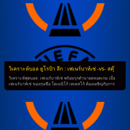
ทำนาย แต่ทีมที่สามารถรับมือกับสถานการณ์และปรับตัวได้ดีที่สุด
เพิ่งได้ลงฤดูกาลนี้ ซึ่งนักเตะอย่าง เนธาเนียล ไคลน์, เจฟเฟอร์สัน
ก็จะเป็นทีมที่มีโอกาสคว้าชัยได้มากที่สุดในการแข่งขันนี้ จึงควร
เลร์มา, วิล ฮิวจ์ส, โรเมน เอสเซ่, จัสติน เดเวนนี่ และ เอ็ดดี เอ็น
ติดตามการแข่งขันนี้อย่างใกล้ชิดเพื่อไม่พลาดความสนุกสนาน
เคเทียห์ ได้รับโอกาสที่จะเข้าสู่สนามในเกมถัดไป แต่ในทางกลับ
ของฟุตบอลในวันนั้น […]
กัน ไทริต มิตเชลล์ กล่าวถึงการต้องเล่นต่อเนื่องหลังจากบอร์นา
โซซ่า ถูกตัดสิทธิ์ในการเข้าแข่งขันอย่างเช่นวินาศเพราะการกระ
ทำไม่เหมาะสมในเกมบุกชนะ ดินาโม เคียฟ ทำให้ต้องการเลือก
นักเตะเสริมซึ่งอาจจะมีผลต่อความสำเร็จของทีม อีมานอล อีเดีย
เกซ ทีมอีมานอล อีเดียเกซที่ทำนายว่าจะเสมอเป็นเรื่องที่ยาก
ลำบากในการเล่นเกมถัดไป โดยเฉพาะเมื่อเต็มพ้อย เควิน โคมาร์
ผู้รักษาประตูอันยังไม่เข้าสนามในฤดูกาลนี้เนื่องจากมือหัก ซึ่งอาจ
ทำให้ซลาตัน อโลเมโรวิช ต้องรับบทเป็นผู้เฝ้าประตูต่อเนื่อง
นอกจากนี้ เอ็นโซ่ กาเบรร่า และ คาโรล อันกีลสกี้ ที่เป็นตีมหนุ่ม
วิเคราะห์บอล ยูโรป้า ลีก : เฟเนร์บาห์เช่ -vs- สตุ๊
สาวสุดหน้าของทีมก็เช่นกันกระทำด้วยการปากบดและทำรวมกัน
ตการ์ต
ไปถึง 5 ประตูในฤดูกาลนี้ […]
วิเคราะห์ฟุตบอล: เฟเนร์บาห์เช่ พร้อมรุกตำนายตลอดเกม เมื่อ
เฟเนร์บาห์เช่ ของกุนซือ โดเมนิโก้ เทเดสโก้ ต้องเผชิญกับการ
แข่งขันกับสตุ๊ตการ์ท ในการแข่งขันลีกเอนเช่ กับทำนายเกมนี้มี
ความสำคัญมาก เนื่องจากทั้งสองทีมกำลังมีฟอร์มที่ดีในช่วงเวลา
นี้ โอกาสของทีมเฟเนร์บาห์เช่ ทีมเฟเนร์บาห์เช่ มีความมั่นคงทาง
กากาและไม่แพ้ใครในบ้านเป็นที่รู้จัก โดยเฉพาะการเล่นในสนาม
เหล่านี้ได้อย่างล้ำลึก โดยมีเกมติดตะกอนที่แข้งอย่างมีอิทธิพล
อย่างน้อย 7 นัด การเล่นของสตุ๊ตการ์ท ส่งเสริมด้วยฟอร์มที่มั่นคง
และการเกมรุกที่มีจังหวะสร้างสรรค์อย่างต่อเนื่อง สตุ๊ตการ์ท ก็มา