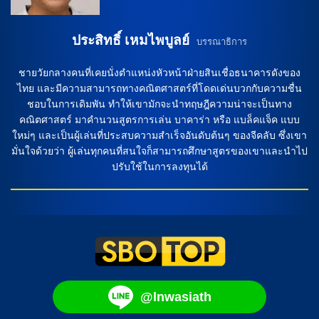
บรรยากาศการแข่งขัน ดังนั้น ทีมสโลวาเกียจำเป็นต้องเตรียมตัว
ในด้านทักษะเพื่อที่จะต้านการโจมตีของทีมเยือนอย่างมี
ประสิทธิภาพ ในขณะที่ สเปอร์ส ก็ต้องทำให้ดีที่สุดในการตั้งตัว
ประสิทธิ์ เหมไพบูลย์
บรรณาธิการ
และการเลือกนักเตะที่เหมาะสมสำหรับเกมนี้ ในทางอื่น โรงเรียน
ฟุตบอลที่ดีที่สุดในอังกฤษได้ทำการทำนายและวิเคราะห์บอลเพื่อ
ชายวัยกลางคนที่เคยนั่งตำแหน่งหัวหน้าฝ่ายสินเชื่อธนาคารดังของ
ช่วยในการเลือกตัวสมบูรณ์และเพิ่มโอกาสในการชนะในการ
ไทย และมีความสามารถทางคณิตศาสตร์ที่โดดเด่นบวกกับความชื่น
แข่งขัน ด้วยการวิเคราะห์ฟุตบอลอย่างถูกต้องและละเอียด ทีม
ชอบในการเดิมพัน ทำให้เขามักจะนำทฤษฎีความน่าจะเป็นทาง
สโลวาเกียและสเปอร์สจะมีโอกาสที่ดีในการเอาชนะในเกมนี้
คณิตศาสตร์ มาคำนวนสูตรการเล่น บาคาร่า หรือ แบล็คแจ็ค แบบ
ด้วยความตื่นเต้นที่สูง การทำนายและวิเคราะห์ฟุตบอลจะเป็น
ใหม่ๆ และเป็นผู้เล่นที่ประสบความสำเร็จอันดับต้นๆ ของจีคลับ ซึ่งเขา
ประเด็นที่น่าสนใจในเกมในวันนี้ ซึ่งก็จะทำให้ผู้ชมได้เพลิดเพลิน
มั่นใจด้วยว่า ผู้เล่นทุกคนที่สนใจก็สามารถศึกษาสูตรของเขาและนำไป
กับการชมเกมอย่างไร้ข้อจำกัดและมีความสนุกสนานอย่างแท้จริง
การทำนายและวิเคราะห์ฟุตบอลในลีกที่ยิ่งใหญ่ การทำนายผล
ปรับใช้ในการลงทุนได้
การแข่งขันฟุตบอลในลีกที่ยิ่งใหญ่ของอังกฤษเป็นหัวข้อที่ต้องการ
ความคาดเดาและประสบการณ์ทางกีฬาอย่างแน่นอน การ
วิเคราะห์บอลไม่ได้เพียงแค่การดูบอลสดเท่านั้น แต่ต้องพิจารณา
องค์ประกอบต่าง ๆ เช่น ฟอร์มทีม การเยียมบ้าน และการ
ประสิทธิภาพของนักเตะที่ใช้เล่นในเกมนั้น ๆ ในการทำนายเกม
ระหว่างสโลวาเกียและสเปอร์ส ต้องพิจารณาถึงผลการแข่งขัน
ล่าสุดของทั้งสองทีม โดยมีปัจจัยหลากหลาย เช่น การบรรทุกของ
นักเตะที่สำคัญ การบุกตัวของทีมเยือน และความมั่นใจของทีมใน
การเล่นที่เหย้าหรือในสนามเยือน โดยเฉพาะอย่างยิ่ง […]
@lnwasiath