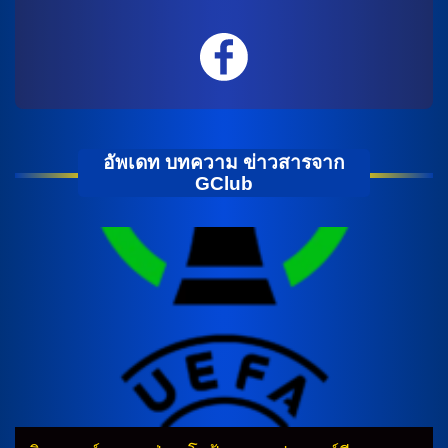
อัพเดท บทความ ข่าวสารจาก
GClub