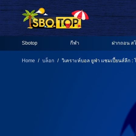
Sbotop
กีฬา
ฝากถอน สโ
Home
/
/
บล็อก
วิเคราะห์บอล ยูฟ่า แชมเปี้ยนส์ลีก 