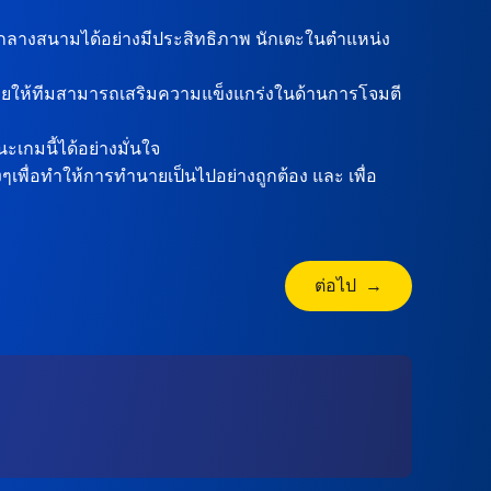
ณกลางสนามได้อย่างมีประสิทธิภาพ นักเตะในตำแหน่ง
่วยให้ทีมสามารถเสริมความแข็งแกร่งในด้านการโจมตี
กมนี้ได้อย่างมั่นใจ
เพื่อทำให้การทำนายเป็นไปอย่างถูกต้อง และ เพื่อ
ต่อไป →