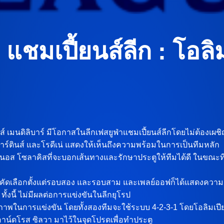
 แชมเปี้ยนส์ลีก : โอล
ลุยส์ เมนดิลิบาร์ มีโอกาสในลีกเฟสยูฟ่าแชมเปี้ยนส์ลีกโดยไม่ต้องเ
ร์ตินส์ และโรดีเน่ แสดงให้เห็นถึงความพร้อมในการเป็นทีมหลัก
อส โซลาคิสที่จะบอกเส้นทางและรักษาประตูให้ทีมได้ดี ในขณะที่โ
อบคัดเลือกตั้งแต่รอบสอง และรอบสาม และเพลย์ออฟก็ได้แสดงความส
ั้งนี้ ไม่มีผลต่อการแข่งขันในลีกยุโรป
พในการแข่งขัน โดยทั้งสองทีมจะใช้ระบบ 4-2-3-1 โดยโอลิมเปียกอสจ
าน์ดโรส ซิลวา มาไว้ในจุดโปรดเพื่อทำประตู