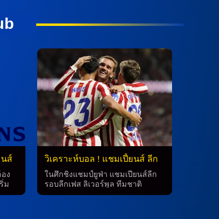
ub
ยนส์
วิเคราะห์บอล ! แชมเปี้ยนส์ ลีก
ลซี
ลิเวอร์พูล พบ แอตฯ มาดริด 17
ก็อง
ในศึกชิงแชมป์ยูฟ่า แชมเปียนส์ลีก
ก.ย.68
ิ่ม
รอบลีกเฟส ลิเวอร์พูล ทีมชาติ
ติดใน
อังกฤษที่ชื่นชอบมากที่สุดของ
ูร์ก
พรีเมียร์ลีก กำลังจะเข้าสู่การเปิด
ซือ
บ้านต้อนรับทีมแข่ง แอตเลติโก