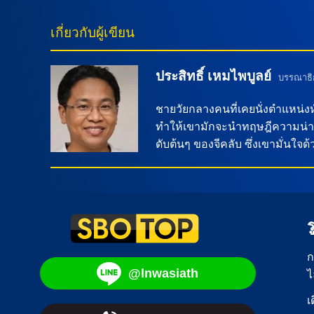
แล้วและได้ชนะไป 3 เกม โดยล่าสุด
ทีม หลัง
เข้าสู่เกมบ้านเชือด ซโวลล์ 3-1
มิลานด้ว
เกี่ยวกับผู้เขียน
อย่างมั่นใจ ความพร้อมของทีม โดย
อย่างไรก
ในเกมนี้ทีมจะต้องเผชิญกับการขาด
ว่า 2 ก
แค่ บรังโก้ ฟาน เดน บูเมน ที่บาดเจ็บ
เดมเบเล่ 
ประสิทธิ์ เหมไพบูลย์
หลังคนเดียว ด้านคาสเปอร์ โดล
สัปดาห์) 
บรรณาธิ
เบิร์ก กองหน้าตัวใหม่น่าจะได้ที่จะ
สัปดาห์
ออกสตาร์ทเป็นตัวสำรองก่อนโดย
สำหรับช่
ชายวัยกลางคนที่เคยนั่งตำแหน่
เวาต์ เว็กฮอร์สต์ ที่ทำประตูได้มาก
ช่า ควาร
ทำให้เขามักจะนำทฤษฎีความน่าจ
ถึง 3 ประตูจาก 4 เกมแรกและมี
ยังต้อง
ดับต้นๆ ของจีคลับ ซึ่งเขามั่นใ
โอกาสต่อสู้กับ มิก้า ก็อดต์ส ที่เพิ่งซัด
ตัวเอง ร
2 ลูกในเกมล่าสุด การตัดสินใจใน
(ข้อเท้า)
แนวกลาง แดนกลาง ดาวี่ คลาเซ่น
แต่ไม่เ
จะมีหน้าที่ร่วมกับ ยูริ รีเกียร์ และ
ทีมในกา
เคนเน็ธ เทย์เลอร์ โดย ออสการ์ กลุ
นั้น สโม
คห์ เป็นตัวสอดแทรกแนวรับอย่าง
มาคว้าอั
อันตอน กาอี, โค […]
มาเล่นชา
รอบเพลย
ก
ล็อกต่อ 
@lnwasiath
[…]
ไ
เ