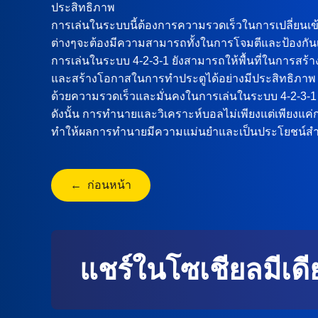
ประสิทธิภาพ
การเล่นในระบบนี้ต้องการความรวดเร็วในการเปลี่ยนเข
ต่างๆจะต้องมีความสามารถทั้งในการโจมตีและป้องกันเ
การเล่นในระบบ 4-2-3-1 ยังสามารถให้พื้นที่ในการสร
และสร้างโอกาสในการทำประตูได้อย่างมีประสิทธิภาพ
ด้วยความรวดเร็วและมั่นคงในการเล่นในระบบ 4-2-3-1 
ดังนั้น การทำนายและวิเคราะห์บอลไม่เพียงแต่เพียงแค
ทำให้ผลการทำนายมีความแม่นยำและเป็นประโยชน์สำหร
← ก่อนหน้า
แชร์ในโซเชียลมีเดี