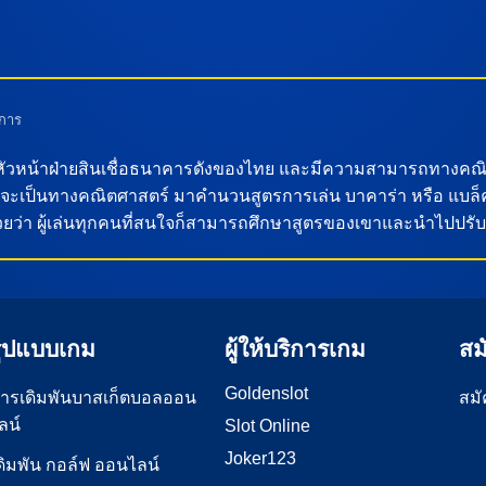
จากที่ทีมทำลายทีมอินเตอร์
แว็งซ็องต์ ก็องปานี กำลังให้ก
ยสกอร์ถึง 5-0 ข่าวสด
เตรียมตัวอย่างมืออาชีพในช่วงเ
็ตาม มีข่าวร้ายจากทีมชาติ
ฤดูกาลใหม่อย่างมั่นคง โดยทีม
องหน้าหลักของทีม อุสมาน
ต่อสู้และชนะทีมต่อสู้ 5 นัดติด
(กล้ามเนื้อต้นขา, พัก 6
ทุกรายการ นัดล่าสุดทีมได้ทำใ
และ เดซิเร่ ดูเอ้ (น่อง, พัก 4
บูร์ก สนุกเท้าด้วยอัตราส่วน 5-
การ
) จะต้องลาออกจากสนาม
อย่างมั่นใจ ความพร้อมล่าสุดยั
วงเวลาที่มา นอกจากนี้ ควิ
จามาล มูเซียล่า, อัลฟอนโซ่ เด
งหัวหน้าฝ่ายสินเชื่อธนาคารดังของไทย และมีความสามารถทางคณิ
าตเคเลีย ปีกจอร์เจีย (น่อง)
และ ฮิโรกิ อิโตะ ที่บาดเจ็บทั้
ะเป็นทางคณิตศาสตร์ มาคำนวนสูตรการเล่น บาคาร่า หรือ แบล็คแจ
ตรวจสอบสภาพการฟิตของ
รวมถึง ราฟาเอล เกร์เรยโร่ ที่เด
จด้วยว่า ผู้เล่นทุกคนที่สนใจก็สามารถศึกษาสูตรของเขาและนำไปปรั
วมถึงสำรองอย่าง เบราลโด้
เพิ่มจากสุดสัปดาห์ ทว่าปกติเป็
 และ อี คัง-อิน (กล้ามเนื้อ)
สำรอง นอกจากนี้ เลออน โก
ป็นอันตรายมาก หนทางของ
เร็ตซ์ก้า จะต้องลุ้นตำแหน่งตัวจ
รสร้างชิงชาเปีล นอกจาก
กับ อเล็กซานดาร์ พาฟโลวิช แ
สรจากแบร์กาโม่ ก็ก้าวขึ้น
รุกยังเป็นชุดเก่งในตอนนี้นำโด
นดับ 3 เซเรีย อา และกลับ
แฮร์รี่ เคน ที่ยิงไปแล้ว 8 ประต
รูปแบบเกม
ผู้ให้บริการเกม
สม
เปีลอีกครั้งหลังจากที่ตก
นัด และตอนเล่นในอังกฤษก็เคย
์ออฟจากความพ่ายพลิก
เชลซี 8 ประตู ส่วน […]
Goldenslot
ารเดิมพันบาสเก็ตบอลออน
สมั
คลับ บรูช ด้วยสกอร์รวม
ลน์
Slot Online
Joker123
ดิมพัน กอล์ฟ ออนไลน์