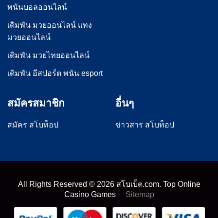
พนันบอลออนไลน์
เดิมพัน มวยออนไลน์ แทง
มวยออนไลน์
เดิมพัน มวยไทยออนไลน์
เดิมพัน อีสปอร์ต พนัน esport
สมัครสมาชิก
อื่นๆ
สมัคร สโบท็อป
ข่าวสาร สโบท็อป
All Rights Reserved ©
2026
สโบเบ็ต.com. Top Online
Casino Games
Sitemap