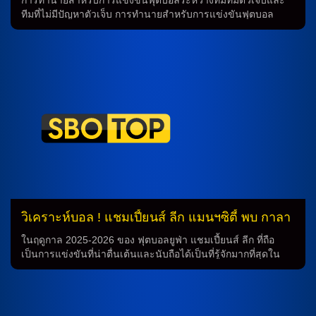
การทำนายสำหรับการแข่งขันฟุตบอลระหว่างทีมที่มีตัวเจ็บและ
ทีมที่ไม่มีปัญหาตัวเจ็บ การทำนายสำหรับการแข่งขันฟุตบอล
ระหว่างทีมที่มีตัวเจ็บเพียบกับทีมที่ไม่มีปัญหาตัวเจ็บเป็นเรื่องที่น่า
ตื่นเต้นและน่าสนใจ โดยเฉพาะถ้าเรามองในแง่ของสภาพฟิตเนส
และความพร้อมของนักเตะที่จะเข้าสู่สนามในการแข่งขันที่กำลัง
จะมาถึง ทีมที่มีปัญหาตัวเจ็บ สำหรับทีมที่มีปัญหาตัวเจ็บ เช่น ทีมที่
มีนักเตะเช่น ปาเป้ คาบราล กองกลาง (กล้ามเนื้อ), ลูคัส ฮราเด็ค
กี้ นายทวาร (หัวเข่า), คริสติย็อง มาวิสซ่า กองหลัง (กล้ามเนื้อต้น
ขาด้านหลัง), ทาคูมิ มินามิโนะ กองหน้า (หัวเข่า), ปอล ป็อกบา
กองกลาง (น่อง), โมฮัมเหม็ด ซาลิซู เซนเตอร์แบ็ก (หัวเข่า) และ
อีกหลายคน น่าจะต้องพิจารณาให้รองรับในเวลานี้ นอกจากนี้ ยัง
มีการรายงานว่าเอริค ดายเออร์ แข้งอังกฤษ ได้รับบาดเจ็บจากเกม
ลีกล่าสุด ซึ่งอาจส่งผลต่อความพร้อมของทีมในการแข่งขัน และ
ต้องดูแลเรื่องฟิตเนสอย่างเข้มข้น เนื่องจากแนวโน้มของการลง
เล่นลดลง ทีมที่ไม่มีปัญหาตัวเจ็บ จากอีกด้านหนึ่ง ทีมที่ไม่มีปัญหา
ตัวเจ็บเพิ่มเติม สามารถมีความพร้อมในการเข้าสู่สนามในสภาพที่
วิเคราะห์บอล ! แชมเปี้ยนส์ ลีก แมนฯซิตี้ พบ กาลา
ดีขึ้น โดยยังคงมีนักเตะเช่น อาร์คาดิอุสซ์ มิลิค กองหน้า (น่อง),
ตาซาราย 28 ม.ค.69
ดานิเอเล่ รูกานี่ กองหลัง (น่อง) และ […]
ในฤดูกาล 2025-2026 ของ ฟุตบอลยูฟ่า แชมเปี้ยนส์ ลีก ที่ถือ
เป็นการแข่งขันที่น่าตื่นเต้นและนับถือได้เป็นที่รู้จักมากที่สุดใน
วงการฟุตบอลโลก ทีม “เรือใบสีฟ้า” หรือ แมนเชสเตอร์ ซิตี้ ที่เป็น
ทีมชั้นนำจากพรีเมียร์ลีก ยังคงต้องเผชิญกับความท้าทายจากทีม
อื่น ๆ อย่างต่อเนื่อง ในนัดที่ 8 หรือนัดสุดท้ายของรอบลีก เฟส ใน
ฤดูกาลนี้ ในครั้งนี้ทีมเรือใบสีฟ้าจะพบกับทีมกาลาตาซาราย จ่าฝูง