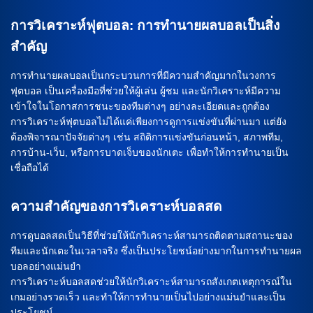
การวิเคราะห์ฟุตบอล: การทำนายผลบอลเป็นสิ่ง
สำคัญ
การทำนายผลบอลเป็นกระบวนการที่มีความสำคัญมากในวงการ
ฟุตบอล เป็นเครื่องมือที่ช่วยให้ผู้เล่น ผู้ชม และนักวิเคราะห์มีความ
เข้าใจในโอกาสการชนะของทีมต่างๆ อย่างละเอียดและถูกต้อง
การวิเคราะห์ฟุตบอลไม่ได้แค่เพียงการดูการแข่งขันที่ผ่านมา แต่ยัง
ต้องพิจารณาปัจจัยต่างๆ เช่น สถิติการแข่งขันก่อนหน้า, สภาพทีม,
การบ้าน-เว็บ, หรือการบาดเจ็บของนักเตะ เพื่อทำให้การทำนายเป็น
เชื่อถือได้
ความสำคัญของการวิเคราะห์บอลสด
การดูบอลสดเป็นวิธีที่ช่วยให้นักวิเคราะห์สามารถติดตามสถานะของ
ทีมและนักเตะในเวลาจริง ซึ่งเป็นประโยชน์อย่างมากในการทำนายผล
บอลอย่างแม่นยำ
การวิเคราะห์บอลสดช่วยให้นักวิเคราะห์สามารถสังเกตเหตุการณ์ใน
เกมอย่างรวดเร็ว และทำให้การทำนายเป็นไปอย่างแม่นยำและเป็น
ประโยชน์