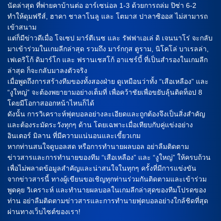
นัดล่าสุด ที่พ่ายคาบ้านต่อ อาร์เซน่อล 1-3 ด้วยการถล่ม ปิซ่า 6-2
ทำให้ดุมฟรีส์, ฮาคา ชาลาโนลู และ โตมาส ปาลาซิออส ไม่สามารถ
เข้าสนาม
แต่ก็มีข่าวดีเมื่อ โจเซป มาร์ตีเนซ และ รัฟฟาเอเล่ ดิ เจนนาโร่ จะกลับ
มาเข้าร่วมในเกมลีกล่าสุด รวมถึง มาร์กกุส ตูราม, นิโคโล่ บาเรลล่า,
เฟเดริโก้ ดิมาร์โก และ ฟรานเชสโก้ อาแชร์บี้ ที่เป็นสำรองในเกมลีก
ล่าสุด ก็จะกลับมาลงตัวจริง
เมื่อพูดถึงการสร้างทีมของทั้งสองฝ่าย ดูเหมือนว่าทั้ง “เสือเหลือง” และ
“งูใหญ่” จะต้องพยายามอย่างเต็มที่ เพื่อคว้าชัยเพื่อขยับลุ้นติดท็อป 8
โดยมีโอกาสออกหน้าไหนก็ได้
ดังนั้น การวิเคราะห์ฟุตบอลอย่างละเอียดและถูกต้องจึงเป็นสิ่งสำคัญ
และต้องระมัดระวังทุกๆ ด้าน โดยเฉพาะเมื่อเทียบกับคู่แข่งอย่าง
อินเตอร์ มิลาน ที่มีความแน่นอนและเขี้ยวเกม
หากท่านสนใจดูบอลสด หรือการทำนายผลบอล อย่าลืมติดตาม
ข่าวสารและการทำนายของทีม “เสือเหลือง” และ “งูใหญ่” ให้ครบถ้วน
เพื่อไม่พลาดข้อมูลสำคัญและน่าสนใจในทุกๆ ครั้งที่มีการแข่งขัน
จากข่าวสารนี้ ทางผู้เขียนขอเชิญทุกท่านร่วมกันติดตามและเข้าร่วม
พูดคุย วิเคราะห์ และทำนายผลบอลในเกมลีกล่าสุดของทีมโปรดของ
ท่าน อย่าลืมติดตามข่าวสารและการทำนายฟุตบอลอย่างใกล้ชิดที่สุด
ผ่านทางเว็บไซต์ของเรา!