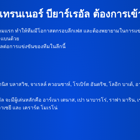
 เทรนเนอร์ บียาร์เรอัล ต้องการเข
กมแรก ทำให้ทีมมีโอกาสตกรอบลีกเฟส และต้องพยายามในการแข่งขัน
ทษแบนด้วย
ลต่อการแข่งขันของทีมในลีกนี้
นิส บลาสวิช, จาเรลล์ ควอนซาห์, โรเบิร์ต อันดริช, โลอิก บาเด้, อาร์ต
ัล จะมีผู้เล่นหลักคือ อาร์เนา เตนาส, เปา นาบารโร่, ราฟา มาริน, เรน
ูวาเซยี และ เคราร์ด โมเรโน่