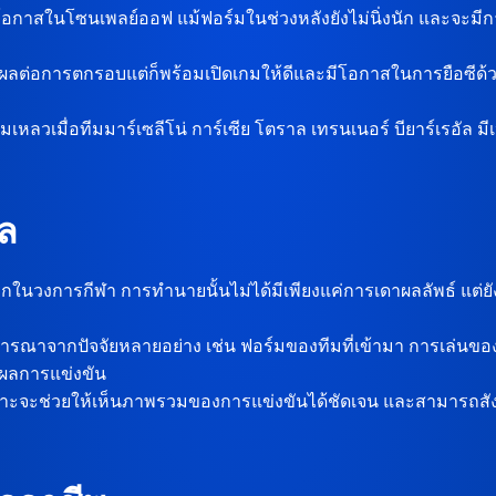
าโอกาสในโซนเพลย์ออฟ แม้ฟอร์มในช่วงหลังยังไม่นิ่งนัก และจะมีก
มีผลต่อการตกรอบแต่ก็พร้อมเปิดเกมให้ดีและมีโอกาสในการยือซีด้ว
ลวเมื่อทีมมาร์เซลีโน่ การ์เซีย โตราล เทรนเนอร์ บียาร์เรอัล มีเป
ล
งการกีฬา การทำนายนั้นไม่ได้มีเพียงแค่การเดาผลลัพธ์ แต่ยังต
รณาจากปัจจัยหลายอย่าง เช่น ฟอร์มของทีมที่เข้ามา การเล่นขอ
อผลการแข่งขัน
 เพราะจะช่วยให้เห็นภาพรวมของการแข่งขันได้ชัดเจน และสามารถส