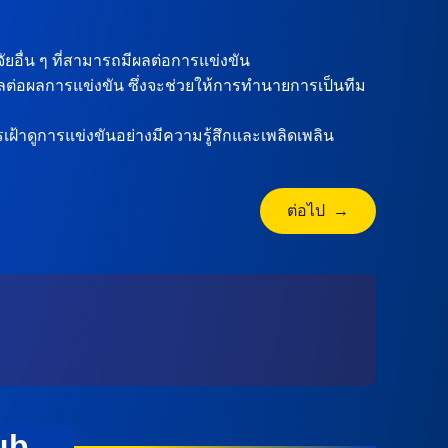
ยอื่น ๆ ที่สามารถมีผลต่อการแข่งขัน
ลต่อผลการแข่งขัน ซึ่งจะช่วยให้การทำนายการเป็นทีม
้าดูการแข่งขันอย่างมีความรู้สึกและเพลิดเพลิน
ต่อไป →
ub