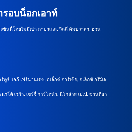
้ารอบน็อกเอาท์
นี้โดยไม่มีเปา กาบาเนส, วิลลี่ คัมบวาล่า, ฮวน
ูร์, เอกี เฟร์นานเดซ, อเล็กซ์ การ์เซีย, อเล็กซ์ กรีมัล
าโต้ เวก้า, เซร์จี้ การ์โดน่า, นิโกล่าส เปเป, ซานติอา