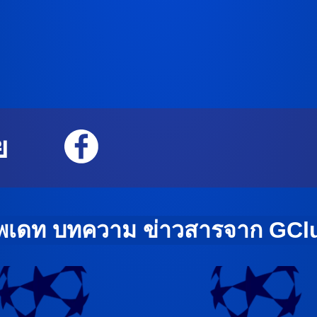
ย
ัพเดท บทความ ข่าวสารจาก GCl