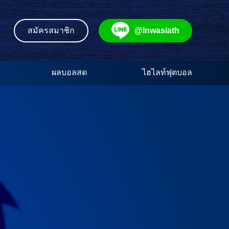
@lnwasiath
สมัครสมาชิก
ผลบอลสด
ไฮไลท์ฟุตบอล