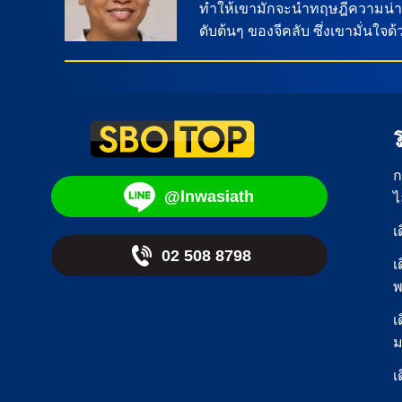
ทำให้เขามักจะนำทฤษฎีความน่าจ
สนุกสนานและตื่นเต้น โดยทั้งสอง
ขณะที่ ช
ดับต้นๆ ของจีคลับ ซึ่งเขามั่นใ
ทีมมีผู้เล่นบางคนที่ประสบบาดเจ็บ
โปรตุเกส 
และถูกตัดสินใจไล่ออกจากสนาม
อิน แข้ง
ซึ่งอาจส่งผลต่อผลงานของทั้งสอง
ให้ดี เพ
ทีมไปตามได้ เฟร์ราน ตอร์เรส จะ
ด้านหนึ่
เป็นผู้เล่นหน้าเสาสำคัญในทีมบาร์เซ
บาดเจ็บข
โลน่า และจะมีคู่หูที่แข็งแกร่งอย่าง
เมอร์ฟี่
ลามีน ยามาล, ดาเนียล โอลโม่, และ
เมนโต้ แ
ราฟินญ่า ที่จะช่วยเสริมทัพให้มั่นคง
เนื้อต้น
ก
ในขณะที่ทีมยาค็อบ […]
เบียน แช
@lnwasiath
ไรส์ กอง
ไ
เท้า นอกจ
บาดเจ็บน
เ
02 508 8798
เ
พ
เ
ม
เ