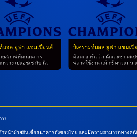
ห์บอล ยูฟ่า แชมเปี้ยนส์
วิเคราะห์บอล ยูฟ่า แชมเปี้
ีส แซงต์ แชร์กแมง vs
ลีก อาร์เซน่อล vs ไครัต
ายสภาพทีมก่อนการ
มิเกล อาร์เตต้า นักเตะชาวสเป
ซิ่ล
ะหว่าง เปแอชเช กับ นิว
พลาดใช้งาน แม็กซ์ ดาวแมน แ
ล ในการทำนายสภาพทีม
คคาร์โด คาลาฟิออรี่ ในการแข
แข่งขันระหว่าง เปแอชเช
ที่พ่ายแพ้เมนเชสเตอร์ ยูไนเต็ด
สเซิ่ล มีข้อมูลที่น่าสนใจ
แม้ว่าเขาจะกลับมาซ้อมได้ตั้งแ
เริ่มจากสภาพทีมของทั้ง
ศุกร์แล้ว ในขณะเดียวกัน, เด
่มีผู้เล่นสำคัญบาดเจ็บและ
ไรซ์ และ มิเกล เมรีโน่ จะต้อง
ในเกมบางเกม ซึ่งอาจมีผลก
ติดโทษแบนในเกมนี้เนื่องจาก
ผลการแข่งขัน ใน
สะสมใบเหลืองครบจำนวน สำห
ของ เปแอชเช เจ๋งที่จะต้อง
ไค ฮาแวร์ตซ์ ก็ไม่ได้เข้าสนา
ล่นของ ฟาเบียน รูอีซ
เกมกับ ยูไนเต็ด เนื่องจากมีรา
การ
ชาวสเปน เพราะเจ็บหัวเข่า
เกี่ยวกับอาการบาดเจ็บ อาร์เตต
เวย์ ซาโฟนอฟ นายทวาร
ลงความกังวลไปแล้ว แต่ดูเหมื
งหัวหน้าฝ่ายสินเชื่อธนาคารดังของไทย และมีความสามารถทางคณิ
้องพักเพราะแขนหัก ใน
นักเตะชาวเยอรมันจะไม่ถูกเสี่ย