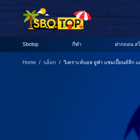
Sbotop
กีฬา
ฝากถอน สโ
Home
/
/
บล็อก
วิเคราะห์บอล ยูฟ่า แชมเปี้ยนส์ลีก 