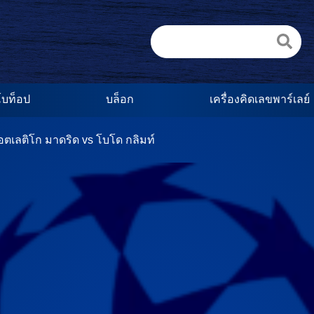
บท็อป
บล็อก
เครื่องคิดเลขพาร์เลย์
แอตเลติโก มาดริด vs โบโด กลิมท์