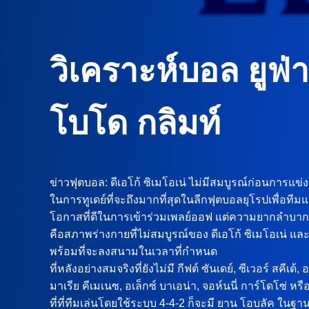
วิเคราะห์บอล ยูฟ่
โบโด กลิมท์
ข่าวฟุตบอล: ดีเอโก้ ซิเมโอเน่ ไม่มีสมบูรณ์ก่อนการแข่ง
ในการทูเดย์ที่จะถึงมากที่สุดในลีกฟุตบอลยุโรปเพื่อที
โอกาสที่ดีในการเข้าร่วมเพลย์ออฟ แต่ความยากลำบากขอ
คือสภาพร่างกายที่ไม่สมบูรณ์ของ ดีเอโก้ ซิเมโอเน่ และ อ
พร้อมที่จะลงสนามในเวลาที่กำหนด
ที่หลังอย่างสมจริงที่ยังไม่มี กีฟต์ ซันเดย์, ซีเวอร์ สค
มาเรีย คีเมเนซ, อเล็กซ์ บาเอน่า, จอห์นนี่ การ์โดโซ่ หร
ที่ที่ทีมเล่นโดยใช้ระบบ 4-4-2 ก็จะมี ยาน โอบลัค ในฐานะผ