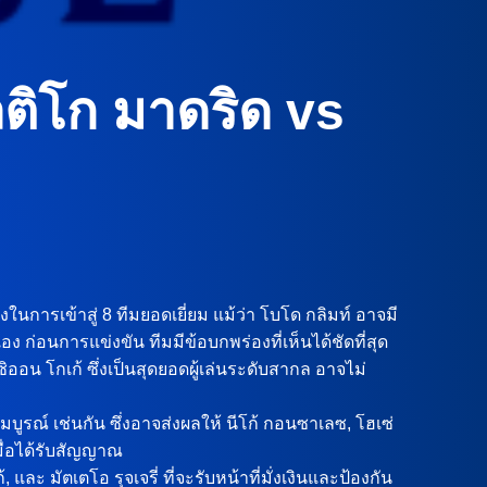
ลติโก มาดริด vs
นการเข้าสู่ 8 ทีมยอดเยี่ยม แม้ว่า โบโด กลิมท์ อาจมี
อนการแข่งขัน ทีมมีข้อบกพร่องที่เห็นได้ชัดที่สุด
ซิออน โกเก้ ซึ่งเป็นสุดยอดผู้เล่นระดับสากล อาจไม่
่สมบูรณ์ เช่นกัน ซึ่งอาจส่งผลให้ นีโก้ กอนซาเลซ, โฮเซ่
เมื่อได้รับสัญญาณ
และ มัตเตโอ รุจเจรี่ ที่จะรับหน้าที่มั่งเงินและป้องกัน