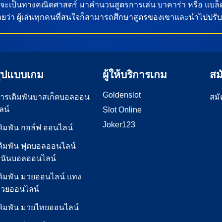
ะเป็นทางคณิตศาสตร์ มาคำนวนสูตรการเล่น บาคาร่า หรือ แบล็คแจ
ูเอา เนเวส มิดฟิลด์
งานตั้งแต่เริ่มเกมอย่างแน่นอน
จด้วยว่า ผู้เล่นทุกคนที่สนใจก็สามารถศึกษาสูตรของเขาและนำไปปรั
ก็เจ็บกล้ามเนื้อ และ อี คัง-
ทางกำลังคณะเทคนิคชาวสเป
เกาหลีใต้ต้องเช็กความฟิต
จบฤดูกาลในประเทศไปเมื่อเดื
ื่อให้สามารถเล่นในเกม อีก
ตุลาคม แต่เทรนเนอร์ ราฟาเอล
ง ทีมนิวคาสเซิ่ลก็ไม่พ้นจาก
ซบัคห์ติน ยังคงมีปัญหาเรื่องผู้เล
องผู้เล่นสำคัญ เช่น จาค็อบ
มีบาดเจ็บในทีม ดาสตัน ซัตปา
 กองกลาง และ ติโน่ ลิฟรา
นักเตะวัย 17 ปี ที่จะย้ายไป เชล
รูปแบบเกม
ผู้ให้บริการเกม
สม
บ็ก ทั้งคู่ต้องพักเพราะกล้าม
ซัมเมอร์นี้ พลาดเข้าสนามในเก
ขาด้านหลัง ในขณะที่ ฟา
แพ้ คลับ บรูช เนื่องจากอากา
Goldenslot
ารเดิมพันบาสเก็ตบอลออน
สมั
ร์ กองหลัง และ บรูโน่ กิมา
เจ็บ และยังไม่แน่ใจว่าจะพร้อม
กลาง ต้องพักเพราะเจ็บข้อ
สำหรับเกมนี้หรือไม่ นอกจากนี้
ลน์
Slot Online
ากนี้ยังมีผู้เล่นที่มีอาการ
ลูคัส อาฟริโก้, ยาคโก้ อ็อคซา
Joker123
้อย […]
และ เซบาสเตียน เซบายอส […]
ดิมพัน กอล์ฟ ออนไลน์
ดิมพัน ฟุตบอลออนไลน์
นันบอลออนไลน์
ดิมพัน มวยออนไลน์ แทง
วยออนไลน์
ดิมพัน มวยไทยออนไลน์