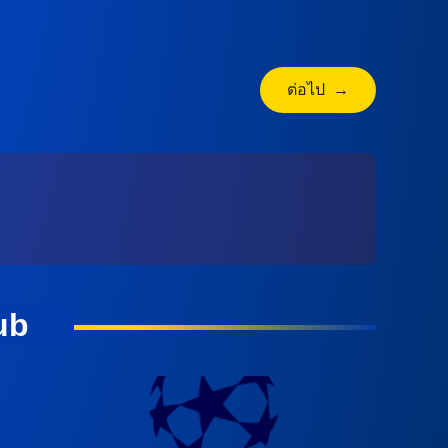
ต่อไป →
ub