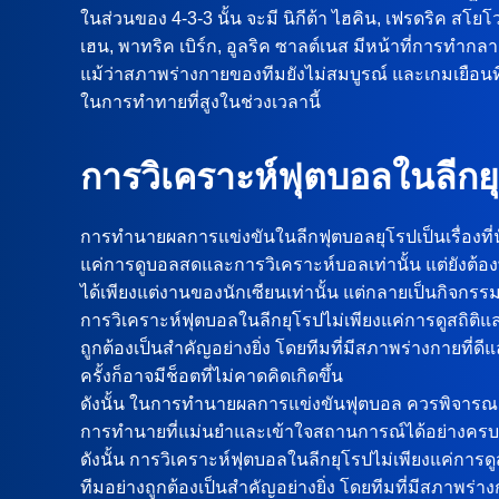
ในส่วนของ 4-3-3 นั้น จะมี นิกีต้า ไฮคิน, เฟรดริค สโ
เฮน, พาทริค เบิร์ก, อูลริค ซาลต์เนส มีหน้าที่การทำก
แม้ว่าสภาพร่างกายของทีมยังไม่สมบูรณ์ และเกมเยือนท
ในการทำทายที่สูงในช่วงเวลานี้
การวิเคราะห์ฟุตบอลในลีกย
การทำนายผลการแข่งขันในลีกฟุตบอลยุโรปเป็นเรื่องท
แค่การดูบอลสดและการวิเคราะห์บอลเท่านั้น แต่ยังต้อ
ได้เพียงแต่งานของนักเซียนเท่านั้น แต่กลายเป็นกิจ
การวิเคราะห์ฟุตบอลในลีกยุโรปไม่เพียงแค่การดูสถิต
ถูกต้องเป็นสำคัญอย่างยิ่ง โดยทีมที่มีสภาพร่างกายที
ครั้งก็อาจมีช็อตที่ไม่คาดคิดเกิดขึ้น
ดังนั้น ในการทำนายผลการแข่งขันฟุตบอล ควรพิจารณาสถ
การทำนายที่แม่นยำและเข้าใจสถานการณ์ได้อย่างครบ
ดังนั้น การวิเคราะห์ฟุตบอลในลีกยุโรปไม่เพียงแค่ก
ทีมอย่างถูกต้องเป็นสำคัญอย่างยิ่ง โดยทีมที่มีสภาพร