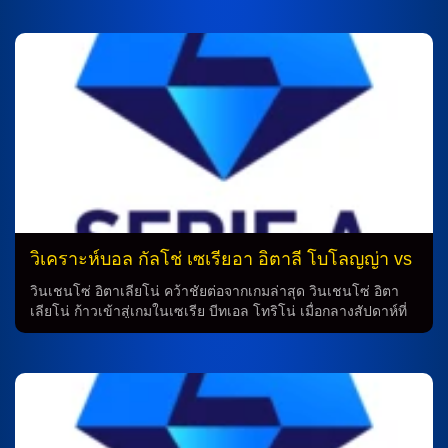
เอฟซี บาร์เซโลน่า ซึ่งจะจัดขึ้นในสนามของทีมแมนเชสเตอร์ ณ
เมืองแมนเชสเตอร์ โดยทีมเช้าจะนำลุ้นความสามารถของนักเตะ
ที่มีสภาพร่างกายมีปัญหาและต้องรอการประเมินสภาพความฟิต
ก่อนการแข่งขัน ในส่วนของทีมบอลแมนเชสเตอร์ ซิตี้ นั้น ผู้
จัดการทีมได้เปิดเผยว่า นักเตะอย่างเอดูอาร์โด้ กูเด็ต ไม่มี วิลล์
คอสกี้ สภาพร่างกายไม่สมบูรณ์ หรือ การ์ลอส เบนาวีเดซ ยังต้อง
รอการประเมินสภาพความฟิตก่อนที่จะได้รับการเล่นในการ
แข่งขัน อย่างไรก็ตาม โจนาธาน กาสโตร จอนนี่ ได้รับการพ้น
โทษแบนและกลับมาร่วมทีมอีกครั้ง ซึ่งหลังจากการประเมินทีม
พบว่า ลูกัส โบเย่ จะเล่นกองหน้าคู่กับ โตนี่ มาร์ตีเนซ และมีกา
เลเบ กอนซัลเวส, ปาโบล อีบันเญซ, อันโตนิโอ บลังโก้, และการ์
เลส อาเลนญ่า ลงทำเกม ทีมเอฟซี บาร์เซโลน่า ก็ไม่พ้นการ
ประเมินสภาพความฟิตของนักเตะก่อนการแข่งขัน เมื่อผู้จัดการ
วิเคราะห์บอล กัลโช่ เซเรียอา อิตาลี โบโลญญ่า vs
ทีมเผยว่า มิเกล […]
อูดิเนเซ่
วินเชนโซ่ อิตาเลียโน่ คว้าชัยต่อจากเกมล่าสุด วินเชนโซ่ อิตา
เลียโน่ ก้าวเข้าสู่เกมในเซเรีย บีทเอล โทริโน่ เมื่อกลางสัปดาห์ที่
ผ่านมา โดยทีมสามารถคว้าชัยจากการเอาชนะทีมเหย้าดินแดง
บรานน์ 1-0 ในเกม ยูโรปา ลีก ซึ่งเป็นการต่อจากความสำเร็จใน
เกมลีกสัปดาห์ที่แล้วที่ทีมคว้าชัยจาก โตริโน่ 2-1 ความสำเร็จจาก
การพ่าว่าทีม แม้ว่าทีมจะมีปัญหาจากการเสียชาราลัมปอส ไลโก
จานนิส จากบาดเจ็บหนึ่งคน แต่ก็จะได้รับการสนับสนุนจาก ตอม
มาโซ่ โปเบก้า ที่พ้นโทษแบนรวมถึง ลอเรนโซ่ เด ซิลเวสตรี และ