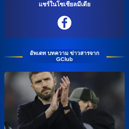
แชร์ในโซเชียลมีเดีย
อัพเดท บทความ ข่าวสารจาก
GClub