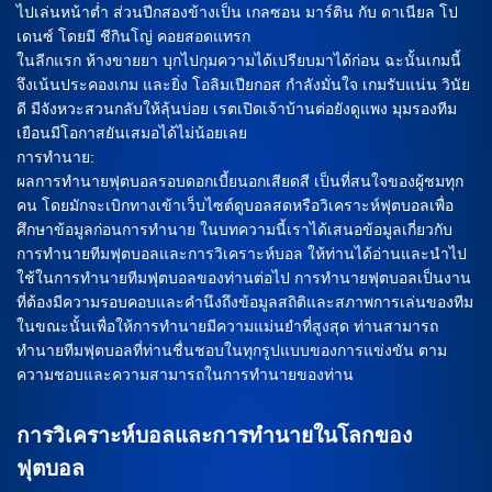
ไปเล่นหน้าต่ำ ส่วนปีกสองข้างเป็น เกลซอน มาร์ติน กับ ดาเนียล โป
เดนซ์ โดยมี ชีกินโญ่ คอยสอดแทรก
ในลีกแรก ห้างขายยา บุกไปกุมความได้เปรียบมาได้ก่อน ฉะนั้นเกมนี้
จึงเน้นประคองเกม และยิ่ง โอลิมเปียกอส กำลังมั่นใจ เกมรับแน่น วินัย
ดี มีจังหวะสวนกลับให้ลุ้นบ่อย เรตเปิดเจ้าบ้านต่อยังดูแพง มุมรองทีม
เยือนมีโอกาสยันเสมอได้ไม่น้อยเลย
การทำนาย:
ผลการทำนายฟุตบอลรอบดอกเบี้ยนอกเสียดสี เป็นที่สนใจของผู้ชมทุก
คน โดยมักจะเบิกทางเข้าเว็บไซต์ดูบอลสดหรือวิเคราะห์ฟุตบอลเพื่อ
ศึกษาข้อมูลก่อนการทำนาย ในบทความนี้เราได้เสนอข้อมูลเกี่ยวกับ
การทำนายทีมฟุตบอลและการวิเคราะห์บอล ให้ท่านได้อ่านและนำไป
ใช้ในการทำนายทีมฟุตบอลของท่านต่อไป การทำนายฟุตบอลเป็นงาน
ที่ต้องมีความรอบคอบและคำนึงถึงข้อมูลสถิติและสภาพการเล่นของทีม
ในขณะนั้นเพื่อให้การทำนายมีความแม่นยำที่สูงสุด ท่านสามารถ
ทำนายทีมฟุตบอลที่ท่านชื่นชอบในทุกรูปแบบของการแข่งขัน ตาม
ความชอบและความสามารถในการทำนายของท่าน
การวิเคราะห์บอลและการทำนายในโลกของ
ฟุตบอล