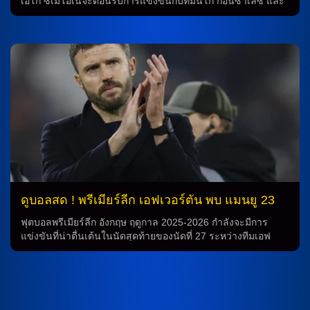
เอโก้ ซิเมโอเน่จะต้อนรับการแข่งขันกับทีมนีโก้ กอนซาเลซ และ
ปาโบล บาร์รีออส ในสภาพร่างกายที่ไม่สมบูรณ์ ด้วยการสลับนัก
เตะหลายคนบนสนาม เหล่านักเตะหนุ่มอย่าง ฮูเลียน อัลวาเรซ
และ ฆอร์เค่ เรซูร์เรกซิออน โกเก้ จะเข้าร่วมในการแข่งขัน ใน
ขณะที่นักเตะเชื่อมว่า อองตวน กรีซมันน์ และ ติอาโก้ อัลมาด้า
จะเป็นสำรอง ทีมดีเอโก้ ซิเมโอเน่จะเสวนากองหน้าคู่กับ อเล็ก
ซานเดอร์ ซอร์ล็อธ และดนกลางจะมี จูเลียโน่ ซิเมโอเน่, อเล็กซ์
บาเอน่า, ฆอร์เค่ เรซูร์เรกซิออน โกเก้, และ อเดโมล่า ลุคแมน ลง
เล่น ส่วนคุมแดนหลังจะอยู่ในมือของ ยาน โอบลัค ในขณะ
เดียวกัน ทีมเป้าหมายของ อีวาน เลโก้ ก็จะพบกันกับปัญหาขณะที่
ไม่มี ลูโดวิต เรส และ ดานี ฟาน เดน เฮอเฟล […]
ดูบอลสด ! พรีเมียร์ลีก เอฟเวอร์ตัน พบ แมนยู 23
ก.พ.69
ฟุตบอลพรีเมียร์ลีก อังกฤษ ฤดูกาล 2025-2026 กำลังจะมีการ
แข่งขันที่น่าตื่นเต้นในนัดสุดท้ายของนัดที่ 27 ระหว่างทีมเอฟ
เวอร์ตัน ที่ตอนนี้อยู่อันดับ 9 บนตารางคะแนนพรีเมียร์ลีก มี
คะแนนทั้งหมด 37 แต้ม และทีมแมนเชสเตอร์ ยูไนเต็ด ที่ติด
อันดับ 5 มีคะแนน ครองอันดับ 45 แต้ม และยังไม่มีการพ่ายใน 9
นัดล่าสุดอย่างน่าประทับใจ การพบกันระหว่างทีมเอฟเวอร์ตันกับ
แมนเชสเตอร์ ยูไนเต็ดจะเป็นทางการที่สนามเฮอีสเตเดียม โดย