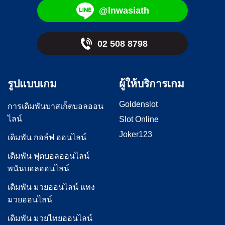
@lnwasiath
02 508 8798
รูปแบบเกม
ผู้ให้บริการเกม
Goldenslot
การเดิมพันบาสเก็ตบอลออน
ไลน์
Slot Online
Joker123
เดิมพัน กอล์ฟ ออนไลน์
เดิมพัน ฟุตบอลออนไลน์
พนันบอลออนไลน์
เดิมพัน มวยออนไลน์ แทง
มวยออนไลน์
เดิมพัน มวยไทยออนไลน์