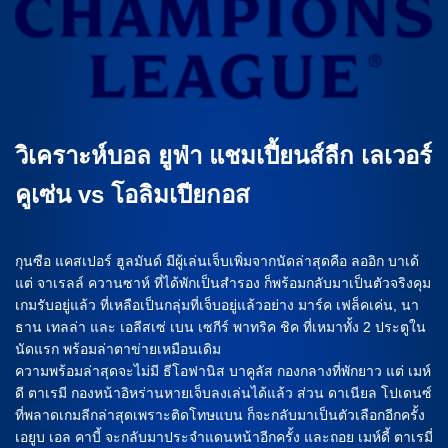
วิเคราะห์บอล ยูฟ่า แชมเปี้ยนส์ลีก เลเวอร์
คูเซ่น vs โอลิมเปียกอส
กุนซือ แคสเปอร์ ฮูลมันด์ มีผู้เล่นเจ็บเพิ่มจากนัดล่าสุดคือ ลออิก บาเด้
แต่ จาเรลล์ ควานซาห์ ที่ได้พักเป็นสำรอง ก็พร้อมกลับมาเป็นตัวจริงคุม
เกมรับอยู่แล้ว ที่เหลือเป็นกลุ่มที่เจ็บอยู่แล้วอย่าง มาร์ค เฟล็คเค่น, นา
ธาน เทลล่า และ เอลีสเซ่ เบน เซกีร์ พาทริค ชิค ที่เหมาทั้ง 2 ประตูใน
นัดแรก พร้อมล่าตาข่ายเหมือนเดิม
ความพร้อมล่าสุดจะไม่มี ธีโอฟานิส บาคูลัส กองกลางที่พักยาว แต่ เมห์
ดี ตาเรมี กองหน้าอิหร่านหายเจ็บลงเล่นได้แล้ว ส่วน ดาเนียล โปเดนซ์
ที่พลาดเกมลีกล่าสุดเพราะติดโทษแบน ก็จะกลับมาเป็นตัวเลือกอีกครั้ง
เอยูบ เอล คาบี้ จะกลับมาประจำแดนหน้าอีกครั้ง และถอย เมห์ดี้ ตาเรมี่