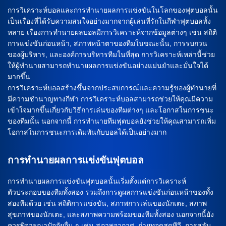
การวิเคราะห์บอลและการทำนายผลการแข่งขันในโลกของฟุตบอลนั้น
เป็นเรื่องที่ได้รับความสนใจอย่างมากจากผู้เล่นที่รักในกีฬาฟุตบอลทั้ง
หลาย เรื่องการทำนายผลบอลมีการวิเคราะห์จากข้อมูลต่างๆ เช่น สถิติ
การแข่งขันก่อนหน้า, สภาพหน้าตาของทีมในขณะนั้น, การรบกวน
ของผู้บริหาร, และองค์การบริหารทีมในที่สุด การวิเคราะห์เหล่านี้ช่วย
ให้ผู้ทำนายสามารถทำนายผลการแข่งขันอย่างแม่นยำและมั่นใจได้
มากขึ้น
การวิเคราะห์บอลสร้างขึ้นจากประสบการณ์และความรู้ของผู้ทำนายที่
มีความชำนาญทางกีฬา การวิเคราะห์บอลสามารถช่วยให้คุณมีความ
เข้าใจมากขึ้นเกี่ยวกับวิธีการเล่นของทีมต่างๆ และโอกาสในการชนะ
ของทีมนั้น นอกจากนี้ การทำนายทีมฟุตบอลยังช่วยให้คุณสามารถเพิ่ม
โอกาสในการชนะการเดิมพันกับบอลได้เป็นอย่างมาก
การทำนายผลการแข่งขันฟุตบอล
การทำนายผลการแข่งขันฟุตบอลนั้นเริ่มตั้งแต่การวิเคราะห์
ตัวประกอบของทีมทั้งสอง รวมถึงการดูผลการแข่งขันก่อนหน้าของทั้ง
สองทีมด้วย เช่น สถิติการแข่งขัน, สภาพการเล่นของนักเตะ, สภาพ
สุขภาพของนักเตะ, และสภาพความพร้อมของทีมทั้งสอง นอกจากนี้ยัง
ควรพิจารณาปัจจัยอื่น ๆ เช่น สภาพอากาศ, ถ่ายทอดสดทีวี, การสลับ