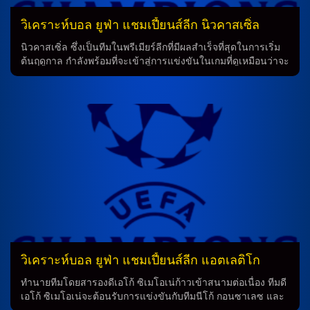
นอกจากนี้ การทำนายของทีมมิลาน ในการแข่งขันลีกสุดสัปดาห์
ก่อนหน้านี้ที่เสียใจอย่างมากจากการพ่ายแพ้ทีมเลกชนะเลชเช่ 2-0
วิเคราะห์บอล ยูฟ่า แชมเปี้ยนส์ลีก นิวคาสเซิ่ล
[…]
ยูไนเต็ด vs คาราบัก
นิวคาสเซิ่ล ซึ่งเป็นทีมในพรีเมียร์ลีกที่มีผลสำเร็จที่สุดในการเริ่ม
ต้นฤดูกาล กำลังพร้อมที่จะเข้าสู่การแข่งขันในเกมที่ดูเหมือนว่าจะ
ไม่มีความยากลำบากนัก เมื่อพวกเขาลงไปออกบุกถล่มคาราบัก ใน
เกมแรกของรอบ 16 ทีมสุดท้าย และเกมอื่นๆ ก็มีสภาพทีมที่ไม่
สามารถใช้งานได้ในหลายด้าน หลังจากที่ มาลิค เจา ติดโทษแบน
หลังจากได้รับใบเหลืองครบโควต้า นักเตะหลายคนของนิวคาส
เซิ่ล ไม่สามารถลงเล่นในเกมที่กำลังจะมาถึง ในเวลาเดียวกัน บรู
โน่ กีมาไรช์, ทีโน่ ลิฟราเมนโต้, ฟาเบียน แชร์, เอมิล คราฟธ์,
และ ลูอิส ไมลี่ย์ ก็บาดเจ็บและไม่สามารถลงเล่นได้ ทำให้ทีมต้อง
รอคำประเมินว่าสามารถลงเล่นในเกมหรือไม่ คาราบัก ทีมแชมป์
พรีเมียร์ลีก มีสภาพทีมที่ไม่สมบูรณ์แบบเช่นกัน หลังจากที่ ชารูดิน
มาฮัมมาดาลีเยฟ ที่บาดเจ็บ และ เบลุล มุสตาฟาซาด้า มีปัญหา
จากเกมแรก แต่จะได้ คาดี้ บอร์เกส กลับมาอยู่ในทีม หลังจากติด
โทษแบนเกมลีก นิวคาสเซิ่ล ที่ได้ใช้ระบบ (4-3-3) พร้อมมากเพื่อ
เข้าสู่เกมนี้ อารอน แรมส์เดล และ ลูอิส ฮอลล์ […]
วิเคราะห์บอล ยูฟ่า แชมเปี้ยนส์ลีก แอตเลติโก
มาดริด vs คลับ บรูช
ทำนายทีมโดยสารองดีเอโก้ ซิเมโอเน่ก้าวเข้าสนามต่อเนื่อง ทีมดี
เอโก้ ซิเมโอเน่จะต้อนรับการแข่งขันกับทีมนีโก้ กอนซาเลซ และ
ปาโบล บาร์รีออส ในสภาพร่างกายที่ไม่สมบูรณ์ ด้วยการสลับนัก