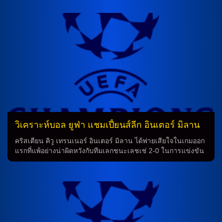
วิเคราะห์บอล ยูฟ่า แชมเปี้ยนส์ลีก อินเตอร์ มิลาน
vs โบโด กลิมท์
คริสเตียน คิวู เทรนเนอร์ อินเตอร์ มิลาน ได้พ่ายเสียใจในเกมออก
แรกที่แพ้อย่างน่าผิดหวังกับทีมเลกชนะเลชเช่ 2-0 ในการแข่งขัน
ลีกสุดสัปดาห์ที่ผ่านมา แต่กลับมีเกมลีกอีกแล้ว 1-3 ที่ทำนายว่าจะ
เป็นประจำการเกมนี้ การประลองของทีมมิลานและเลชเช่
เป็นการแข่งขันที่รุนแรงและสนุกสนาน โดยเลชเช่ได้เปิดบาร์
เป็นผลต่อทีมเอเน่แฮ็ดเดอร์ของมิลานที่ตกอยู่ในกลุ่มที่ 4 ของบุก
ลีกสุดสัปดาห์ แต่หลังจากนั้นทีมแข่งทำความเสียหายอีกครั้งหลัง
จากทำประตูเข้าเข้ามาที่นาซิอ่าง นอกจากนี้ ทีมมิลานได้รับข้อ
บกพร่องจากเจ้าบ้านโดยมีเลชเช่ทำครกต่อให้ 3-1 ในการแข่งขัน