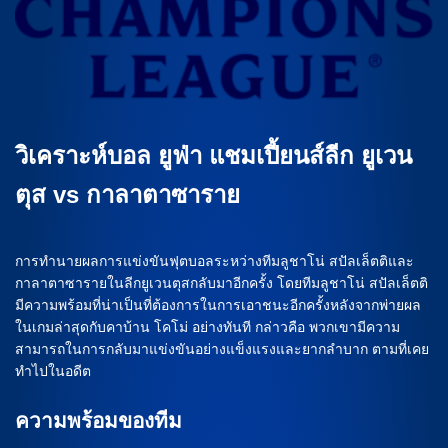
วิเคราะห์บอล ยูฟ่า แชมเปี้ยนส์ลีก ยูเวน
ตุส vs กาลาตาซาราย
การทำนายผลการแข่งขันฟุตบอลระหว่างทีมลูชาโน่ สปัลเล็ตติและ
กาลาตาซารายในลีกยูเวนตุสกลับมาอีกครั้ง โดยทีมลูชาโน่ สปัลเล็ตติ
มีความพร้อมที่น่าเป็นที่ต้องการในการเอาชนะอีกครั้งหลังจากพ่ายผล
ในเกมล่าสุดกับคาบ้าน โคโม่ อย่างทันที กล่าวคือ พวกเขามีความ
สามารถในการกลับมาแข่งขันอย่างแข็งแรงและยากลำบาก ตามที่เคย
ทำไปในอดีต
ความพร้อมของทีม