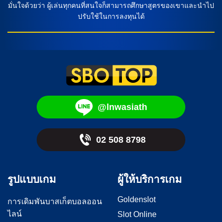
มั่นใจด้วยว่า ผู้เล่นทุกคนที่สนใจก็สามารถศึกษาสูตรของเขาและนำไป
ปรับใช้ในการลงทุนได้
@lnwasiath
02 508 8798
รูปแบบเกม
ผู้ให้บริการเกม
Goldenslot
การเดิมพันบาสเก็ตบอลออน
ไลน์
Slot Online