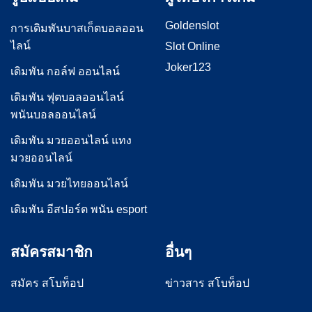
Goldenslot
การเดิมพันบาสเก็ตบอลออน
ไลน์
Slot Online
Joker123
เดิมพัน กอล์ฟ ออนไลน์
เดิมพัน ฟุตบอลออนไลน์
พนันบอลออนไลน์
เดิมพัน มวยออนไลน์ แทง
มวยออนไลน์
เดิมพัน มวยไทยออนไลน์
เดิมพัน อีสปอร์ต พนัน esport
สมัครสมาชิก
อื่นๆ
สมัคร สโบท็อป
ข่าวสาร สโบท็อป