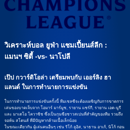
วิเคราะห์บอล ยูฟ่า แชมเปี้ยนส์ลีก :
แมนฯ ซิตี้ -vs- นาโปลี
เป๊ป กวาร์ดิโอล่า เตรียมพบกับ เออร์ลิง ฮา
แลนด์ ในการทำนายการแข่งขัน
ในการทำนายการแข่งขันครั้งนี้ ทีมเชลซีจะต้องเผชิญกับการขาดการ
เล่นของบาดเจ็บจาก โอมาร์ มาร์มูช, รายาน แชร์กี, รายาน เอต-นูรี
และ มาเตโอ โควาซิช ซึ่งเป็นกุนซือชาวสเปนที่สำคัญของทีม รวมถึง
จอห์น สโตนส์ ที่มีปัญหากล้ามเนื้อเล็กน้อย
ในขณะเดียวกัน ผู้เล่นคนอื่นๆ เช่น ริโก้ ลูอิส, นาธาน อาเก้, นิโก้ กอน