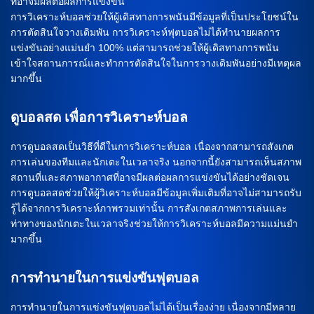
ที่อาจมีผลต่อผลการแข่งขัน
การวิเคราะห์บอลช่วยให้ผู้เดิสทางการพนันมีข้อมูลที่เป็นประโยชน์ใน
การตัดสินใจวางเดิมพัน การวิเคราะห์ฟุตบอลไม่ได้ทำนายผลการ
แข่งขันอย่างแม่นยำ 100% แต่สามารถช่วยให้ผู้เดิสทางการพนัน
เข้าใจสถานการณ์และทำการตัดสินใจในการวางเดิมพันอย่างมีเหตุผล
มากขึ้น
ดูบอลสด เพื่อการวิเคราะห์บอล
การดูบอลสดเป็นวิธีที่ดีในการวิเคราะห์บอล เนื่องจากสามารถสังเกต
การเล่นของทีมและนักเตะในเวลาจริง นอกจากนี้ยังสามารถเห็นสภาพ
สถานที่และสภาพอากาศที่อาจมีผลต่อผลการแข่งขันได้อย่างชัดเจน
การดูบอลสดช่วยให้ผู้วิเคราะห์บอลมีข้อมูลเพิ่มเติมที่อาจไม่สามารถรับ
รู้ได้จากการวิเคราะห์ภาพรวมเท่านั้น การสังเกตสภาพการเล่นและ
ท่าทางของนักเตะในเวลาจริงช่วยให้การวิเคราะห์บอลมีความแม่นยำ
มากขึ้น
การทำนายในการแข่งขันฟุตบอล
การทำนายในการแข่งขันฟุตบอลไม่ได้เป็นเรื่องง่าย เนื่องจากมีหลาย