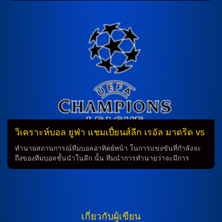
ในนัดแรกของรอบ 8 ทีมในวันพุธที่ 8 เมษายน 2569 นี้ เวลา
02.00 น. เวลาประเทศไทย การทำนายสำหรับการพบกัน ทาง
“หงส์แดง” ลิเวอร์พูลมีสถิติการพบกันกับ ปารีส แซงต์ แชร์กแมง 4
นัด โดยชนะ 2 และแพ้ 2 นัด โดยเกมล่าสุดในศึกแชมเปี้ยนส์ลีก
ฤดูกาล 2024-25 เปแอสเช ชนะ ลิเวอร์พูล 4-1 เข้าสู่รอบ 8 ทีม
การเตรียมความพร้อมของทีม ทีมลิเวอร์พูลนำโดย หลุยส์ เอ็นริเก้
กุนซือ ใหญ่ ที่มีผลงานดีในเกมลีกล่าสุดโดยเปิดรังชนะ ตูลูส […]
วิเคราะห์บอล ยูฟ่า แชมเปี้ยนส์ลีก เรอัล มาดริด vs
บาเยิร์น
ทำนายสถานการณ์ทีมบอลอาทิตย์หน้า ในการแข่งขันที่กำลังจะ
ถึงของทีมบอลชั้นนำในลีก นั้น ทีมนำการทำนายว่าจะมีการ
เปลี่ยนแปลงในการจัดวางทีมหลังจากการบาดเจ็บและการตัดสิน
ใจของผู้จัดการทีม ซึ่งอาจส่งผลต่อผลการแข่งขันอย่างมีนัยสำคัญ
การทำนายของนักกีฬา: นายใหญ่ อัลบาโร่ อาร์เบโลอา จะหมด
สิทธิ์ใช้งาน ติโบต์ กูร์กตัวส์, แฟร์กล็องด์ เมนดี้ กับ โรดรีโก้ ที่บาด
เจ็บรวมไปถึง เฟเดริโก้ วัลเวร์เด้ ที่ติดโทษแบน ด้านการจัดทัพใน
เกี่ยวกับผู้เขียน
ระบบ 4-4-2 แนวรับวาง อันโตนิโอ รูดิเกอร์ กับ ดีน เฮาจ์เซ่น คุม