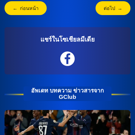
← ก่อนหน้า
ต่อไป →
แชร์ในโซเชียลมีเดีย
อัพเดท บทความ ข่าวสารจาก
GClub