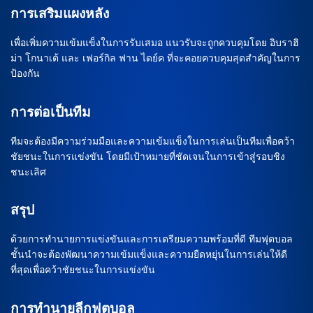
การเสริมแผงหลัง
เพื่อเพิ่มความเข้มแข็งในการรับเสมอ แนวรับจะถูกควบคุมโดย อิบราฮิ
ม่า โกนาเต้ และ เฟอร์กิล ฟาน ไดย์ค ที่จะคอยควบคุมสุดสำคัญในการ
ป้องกัน
การต่อเป็นทีม
ทีมจะต้องมีความร่วมมือและความเข้มแข็งในการเล่นเป็นทีมเพื่อคว้า
ชัยชนะในการแข่งขัน โดยมีเป้าหมายที่ชัดเจนในการเข้าสู่รอบชิง
ชนะเลิศ
สรุป
ด้วยการทำนายการแข่งขันและการเตรียมความพร้อมที่ดี ทีมฟุตบอล
ชั้นนำจะต้องพัฒนาความเข้มแข็งและความยืดหยุ่นในการเล่นให้ดี
ที่สุดเพื่อคว้าชัยชนะในการแข่งขัน
การทำนายลีกฟุตบอล