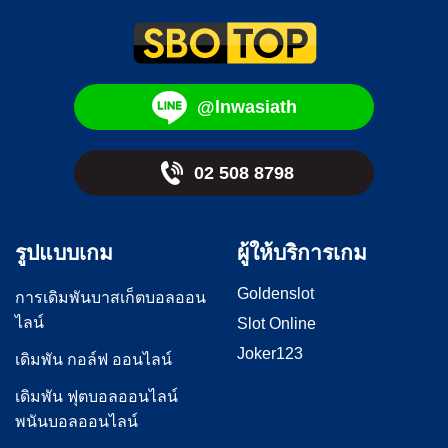
@lnwasiath
02 508 8798
รูปแบบเกม
ผู้ให้บริการเกม
Goldenslot
การเดิมพันบาสเก็ตบอลออน
ไลน์
Slot Online
Joker123
เดิมพัน กอล์ฟ ออนไลน์
เดิมพัน ฟุตบอลออนไลน์
พนันบอลออนไลน์