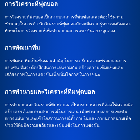
การวิเคราะห์ฟุตบอล
การวิเคราะห์ฟุตบอลเป็นกระบวนการที่ซับซ้อนและต้องใช้ความ
ชำนาญในการทำ นักวิเคราะห์ฟุตบอลมักจะมีความรู้ทางเทคนิคและ
ทักษะในการวิเคราะห์เพื่อทำนายผลการแข่งขันอย่างถูกต้อง
การพัฒนาทีม
การพัฒนาทีมเป็นขั้นตอนสำคัญในการเตรียมความพร้อมก่อนการ
แข่งขัน ทีมจะต้องฝึกฝนการเล่นร่วมกัน สร้างความเข้มแข็งและ
เสถียรภาพในการแข่งขันเพื่อเพิ่มโอกาสในการชนะ
การทำนายและวิเคราะห์ทีมฟุตบอล
การทำนายและวิเคราะห์ทีมฟุตบอลเป็นกระบวนการที่ต้องใช้ความคิด
สร้างสรรค์และประสบการณ์ในการเล่น เพื่อทำนายผลการแข่งขัน
อย่างแม่นยำและเข้าใจสถานการณ์ทั้งภายในและภายนอกสนามเพื่อ
ช่วยให้ทีมมีความเสถียรและเข้มแข็งในการแข่งขัน