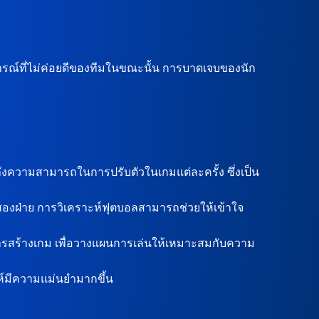
นการณ์ที่ไม่ค่อยดีของทีมในขณะนั้น การบาดเจบของนัก
ึงความสามารถในการปรับตัวในเกมแต่ละครั้ง ซึ่งเป็น
สองฝ่าย การวิเคราะห์ฟุตบอลสามารถช่วยให้เข้าใจ
ารสร้างเกม เพื่อวางแผนการเล่นให้เหมาะสมกับความ
ะห์มีความแม่นยำมากขึ้น