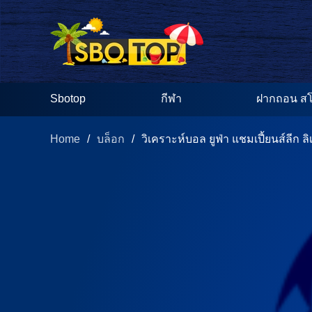
Sbotop
กีฬา
ฝากถอน สโ
Home
/
/
บล็อก
วิเคราะห์บอล ยูฟ่า แชมเปี้ยนส์ลีก ล