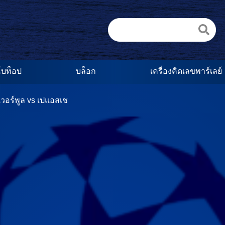
บท็อป
บล็อก
เครื่องคิดเลขพาร์เลย์
ิเวอร์พูล vs เปแอสเช