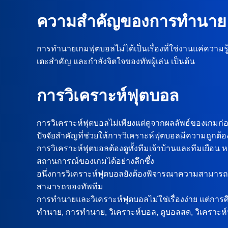
ความสำคัญของการทำนาย
การทำนายเกมฟุตบอลไม่ได้เป็นเรื่องที่ใช่งานแค่ความร
เตะสำคัญ และกำลังจิตใจของทัพผู้เล่น เป็นต้น
การวิเคราะห์ฟุตบอล
การวิเคราะห์ฟุตบอลไม่เพียงแต่ดูจากผลลัพธ์ของเกมก
ปัจจัยสำคัญที่ช่วยให้การวิเคราะห์ฟุตบอลมีความถูกต้อ
การวิเคราะห์ฟุตบอลต้องดูทั้งทีมเจ้าบ้านและทีมเยือ
สถานการณ์ของเกมได้อย่างลึกซึ้ง
อนึ่งการวิเคราะห์ฟุตบอลยังต้องพิจารณาความสามารถ
สามารถของทัพทีม
การทำนายและวิเคราะห์ฟุตบอลไม่ใช่เรื่องง่าย แต่การศ
ทำนาย, การทำนาย, วิเคราะห์บอล, ดูบอลสด, วิเคราะห