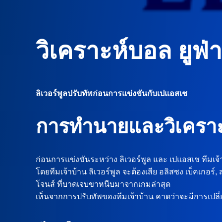
วิเคราะห์บอล ยูฟ่า
ลิเวอร์พูลปรับทัพก่อนการแข่งขันกับเปแอสเช
การทำนายและวิเครา
ก่อนการแข่งขันระหว่าง ลิเวอร์พูล และ เปแอสเช ทีมเจ้
โดยทีมเจ้าบ้าน ลิเวอร์พูล จะต้องเสีย อลิสซง เบ็คเกอร์, 
โจนส์ ที่บาดเจบขาหนีบมาจากเกมล่าสุด
เห็นจากการปรับทัพของทีมเจ้าบ้าน คาดว่าจะมีการเปลี