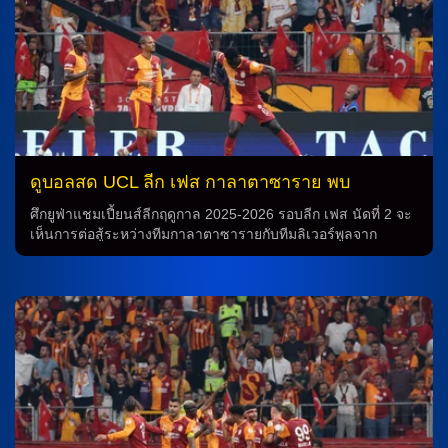
นอกจากนี้ เมื่อทีมพบกับยูเวนตุสล่าสุดที่สิ้นสุดลงด้วยผลเสมอ 1-1
แสดงให้เห็นว่าทีมยังคงมีศักยภาพอยู่อย่างมาก การทำนายในลีก
ยังต้องพิจารณาถึงผู้เล่นที่มีคุณภาพมากมายในทีม เช่น เซอัด โค
ลาซินัช, มิตเชล บัคเกอร์, จอร์โจ้ สกัลวินี่, ไอซัค ไฮเอน และ นิ
โคล่า ซาเลฟสกี้ ที่ยังเจ็บอยู่ แม้ว่าพวกเขาจะไม่สามารถเข้า
สนามเล่นในเกมล่าสุด แต่ทีมยังคงมีผู้เล่นที่มีคุณสมบัติอย่าง
อดทนและพร้อมที่จะทำให้ทีมประสบความสำเร็จ นอกจากนี้ การ
ทำนายของเอตาลันต้ายังต้องพิจารณาถึงความพร้อมของผู้เล่น
สำคัญอย่าง มาร์โก คาร์เนเซ็คคี่ ที่ยืนด่านสุดท้ายและเป็นสมาชิก
ดูบอลสด UCL ลีก เฟส กาลาตาซาราย พบ
สำคัญของทีม นอร์ดิน แจ็คเกอร์ ที่จะลงเฝ้าเสาแทนความหวัง
ลิเวอร์พูล 30 ก.ย.68
อย่าง ฮันส์ ฟานาเก้น ที่เป็นผู้ทำประตูสำคัญให้ทีมในเกมล่าสุด
ศึกยูฟ่าแชมเปี้ยนส์ลีกฤดูกาล 2025-2026 รอบลีก เฟส นัดที่ 2 จะ
ด้วยความพร้อมและความเชื่อที่มั่นใจ ทำให้ทีมเอตาลันต้าเป็น
เห็นการต่อสู้ระหว่างทีมกาลาตาซารายกับทีมลิเวอร์พูลจาก
หนึ่งในทีมที่น่าจับตามองในการแข่งขันในฤดูกาลนี้ มีความเชื่อ
พรีเมียร์ลีก ซึ่งจะถ่ายทอดสดผ่านช่อง beIN SPORTS 1 ในวัน
มั่นว่าทีมจะสามารถประสบความสำเร็จและทำนายที่ดีในลีกใน
อังคารที่ 30 กันยายน 2025 เวลา 02.00 น. ตามเวลาประเทศไทย
ครั้งนี้ ฉะนั้น ไม่ว่าจะเป็นการทำนายบอล การวิเคราะห์ฟุตบอล
การทำนายสถิติการพบกันของทั้งสองทีมในการแข่งขันยูฟ่า
หรือการดูบอลสด ทุกคนต่างรอคอยเพื่อเห็นผลงานที่น่าทึ่งของทีม
แชมเปี้ยนส์ลีก พบกันไปแล้วทั้งหมด 4 นัด โดยทีมลิเวอร์พูลได้
ในฤดูกาลนี้ ทำให้ทุกคนได้เข้ามาติดตามกันอย่างใกล้ชิด เพื่อชม
ชนะ 1 นัด และเสมอ 2 นัด และแพ้ 1 นัด เมื่อพวกเขาเคยพบกัน
ผลงานที่ยอดเยี่ยมของทีมในลีกในครั้งนี้ ทางเราขอเชิญทุกคนที่
ในปี 2006 โดยทีมกาลาตาซารายสามารถเอาชนะลิเวอร์พูลด้วย
สนใจมาติดตามกันอย่างใกล้ชิดได้ที่นี่! การวิเคราะห์บอลเพื่อ
คะแนน 3-2 การทำนายการแข่งขันครั้งนี้จึงเป็นเรื่องที่น่าติดตาม
ทำนาย การวิเคราะห์บอลเป็นกระบวนการที่สำคัญในการทำนาย
อย่างมาก เนื่องจากความสามารถของทั้งสองทีมที่มีความ
ผลลัพธ์ของการแข่งขัน ซึ่งมีผลรวมถึงการพิจารณาปัจจัยต่างๆ
แข็งแกร่งและมีสมรรถนะที่สูง ซึ่งการพบกันเป็นการทดสอบความ
เช่น ฟอร์มของทีม สถานะการเล่นของผู้เล่น และปัจจัยอื่นๆ […]
สามารถของทั้งสองฝ่าย นอกจากนี้ ความสนุกสนานและความตื่น