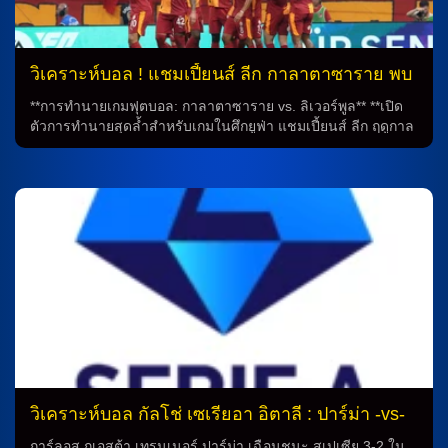
เต้นในการชมการแข่งขันฟุตบอลยูฟ่าแชมเปี้ยนส์ลีก จะเพิ่มขึ้น
เมื่อทีมที่คุณสนใจแสดงพลังและความเข้มแข็งของตัวเองใน
สนาม เป็นโอกาสที่ดีที่คุณจะไม่ควรพลาด สำหรับแฟนๆ ที่ติดตาม
การแข่งขันฟุตบอลแชมเปี้ยนส์ลีก ศึกยูฟ่า นี่เป็นโอกาสที่ดีที่จะ
วิเคราะห์บอล ! แชมเปี้ยนส์ ลีก กาลาตาซาราย พบ
สัมผัสกับบรรยากาศที่ตื่นเต้นและดูการแข่งขันอันดับหนึ่งของ
ลิเวอร์พูล 30 ก.ย.68
ฟุตบอลยุโรปที่มีความมันส์มากที่สุด ดังนั้น อย่าลืมตั้งเวลาดูการ
**การทำนายเกมฟุตบอล: กาลาตาซาราย vs. ลิเวอร์พูล** **เปิด
แข่งขันระหว่างกาลาตาซารายกับลิเวอร์พูลในทีวีหรือออนไลน์
ตัวการทำนายสุดล้ำสำหรับเกมในศึกยูฟ่า แชมเปี้ยนส์ ลีก ฤดูกาล
เพื่อไม่พลาดเรื่องราวที่น่าตื่นเต้นและน่าสนใจที่จะเกิดขึ้นในศึกยู
2025-2026** **ทำนายการเปิดตัวเกมในศึกยูฟ่า แชมเปี้ยนส์ ลีก
ฟ่าแชมเปี้ยนส์ลีกครั้งนี้ อย่าลืมติดตามการทำนายและวิเคราะห์
ฤดูกาล 2025-2026 รอบลีก เฟส นัดที่ 2** ในเส้นทางของฤดูกาล
บอลทั้งของนักเซ็นส์จากสถานที่ต่างๆเพื่อเตรียมตัวให้พร้อมกับการ
2025-2026 ของศึกยูฟ่า แชมเปี้ยนส์ ลีก กาลาตาซารายจะ
ดูบอลสดและวิเคราะห์ฟุตบอลให้ได้คะแนนครบถ้วนในทุกๆการ
ต้อนรับ “หงส์แดง” ลิเวอร์พูลเข้ามาเยือน RAMS Park ในเกมเปิด
แข่งขัน. การทำนายและวิเคราะห์บอล: โอกาสและความสำเร็จ
ตัวในรอบลีก เฟส นัดที่ 2 ภายในวันอังคารที่ 30 กันยายน 2025
การทำนายผลการแข่งขันฟุตบอลเป็นสิ่งที่นักกีฬาและแฟนๆ ร่วม
เวลา 02.00 น. ตามเวลาประเทศไทย **โอคาน บูรุค กุนซือใหญ่
สนุกกันอย่างมาก […]
นำทีมลงสนาม** โอคาน บูรุค กุนซือใหญ่จะนำทีมของเขาลง
สนามในเกมนี้ หลังจากทีมได้ชนะเกมล่าสุดอย่างมั่นคงกับทีมอลัน
ยาสปอร์ ด้วยคะแนน 0-1 แต่กลับมีผลงานไม่พอใจในเกมแรกของ
แชมเปี้ยนส์ลีก เมื่อทีมบุกพ่าย ไอน์ทรัค แฟรงค์เฟิร์ต 1-5 **เตรียม
พบกับการเล่นของนักเตะสตาร์ดัง** […]
วิเคราะห์บอล กัลโช่ เซเรียอา อิตาลี : ปาร์ม่า -vs-
โตริโน่
การ์ลอส กูเอสต้า เทรนเนอร์ ปาร์ม่า เฉือนชนะ สเปเซีย 3-2 ใน