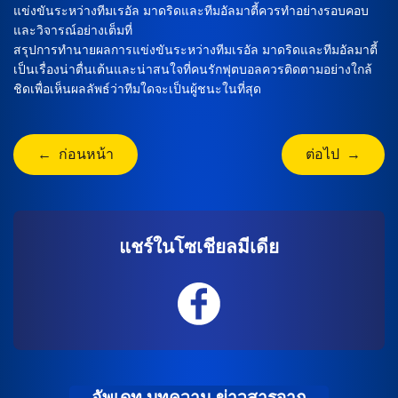
แข่งขันระหว่างทีมเรอัล มาดริดและทีมอัลมาตี้ควรทำอย่างรอบคอบ
และวิจารณ์อย่างเต็มที่
สรุปการทำนายผลการแข่งขันระหว่างทีมเรอัล มาดริดและทีมอัลมาตี้
เป็นเรื่องน่าตื่นเต้นและน่าสนใจที่คนรักฟุตบอลควรติดตามอย่างใกล้
ชิดเพื่อเห็นผลลัพธ์ว่าทีมใดจะเป็นผู้ชนะในที่สุด
← ก่อนหน้า
ต่อไป →
แชร์ในโซเชียลมีเดีย
อัพเดท บทความ ข่าวสารจาก