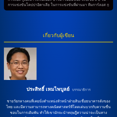
การแข่งขันโคปปาอิตาเลีย ในการแข่งขันที่ผ่านมา ทีมการ์ลอส กู
เอสต้า เทรนเนอร์ ปาร์ม่า ได้ชนะทีมสเปเซีย 3-2 ในการแข่งขัน
โคปปาอิตาเลีย ซึ่งเป็นชัยชนะที่สำคัญของทีมในช่วงเวลานี้ การ
ทำนายการแข่งขัน แม้ว่าทีมการ์ลอส กูเอสต้า เทรนเนอร์ ปาร์ม่า
ได้ชนะทีมสเปเซีย ในการแข่งขันล่าสุด แต่ใน 4 เกมแรกของ
ฤดูกาลนี้ ทีมยังไม่เคยชนะใคร ทำให้การทำนายในการแข่งขันถัด
เกี่ยวกับผู้เขียน
ไปก็ยังเป็นอปทัส สภาพผู้เล่ ทีมมีบางนักเตะที่ยังไม่พร้อมเพราะ
บาดเจ็บ เช่น ยาค็อบ ออนเดรจก้า และ มาติย่า ฟรีกาน ที่ยังเจ็บ
อยู่ แต่ก็มีนักเตะที่พักมาและพร้อมกลับมาร่วมการแข่งขัน เช่น เอ
เลสซานโดร ชิร์คาติ ที่ได้พักมาจะกลับมาคุมเกมรับร่วมกับ เอ็นรี
โก้ เดลปราโด้ และ อับดูลาย เอ็นเดียเย่ และอีกหลายนักเตะที่จะ
มาช่วยเสริมทัพ สถานการณ์ทีม ทีมมาร์โก บาโรนี่ กุนซือ โตริโน่
เบียดชนะทีมปิซ่า […]
ประสิทธิ์ เหมไพบูลย์
บรรณาธิการ
ชายวัยกลางคนที่เคยนั่งตำแหน่งหัวหน้าฝ่ายสินเชื่อธนาคารดังของ
ไทย และมีความสามารถทางคณิตศาสตร์ที่โดดเด่นบวกกับความชื่น
ชอบในการเดิมพัน ทำให้เขามักจะนำทฤษฎีความน่าจะเป็นทาง