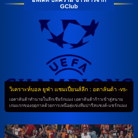
GClub
วิเคราะห์บอล ยูฟ่า แชมเปี้ยนส์ลีก : อตาลันต้า -vs-
คลับ บรูช
เอตาลันต้าทำนายในลีกเชียร์กแมง เอตาลันต้าก้าวเข้าสู่สนาม
เกมแรกของฤดูกาลด้วยการเหนือคู่แข่งทีมปารีสแซงต์-แชร์กแมง
ด้วยคะแนนถล่ม 4-0 ในเกมเปิดเหมือนว่าทีมยังคงเชื่อมั่นและ
มั่นใจในสมรภูมิของตนเอง การทำนายที่ดีเด่นอย่างยอดเยี่ยมของ
ทีมในนามบุคคลผู้มีคุณสมบัติของในการทำนายอย่างดีและเสนอ
ภาพทั่วไปของอนาคตที่ใกล้ที่จะเกิดขึ้น ยืนยันความเชื่อของเหล่า
แฟนบอลว่าทีมจะสามารถประสบความสำเร็จในฤดูกาลนี้