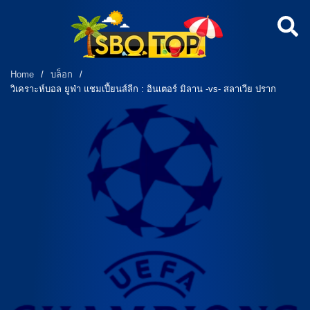
Home
/
บล็อก
/
วิเคราะห์บอล ยูฟ่า แชมเปี้ยนส์ลีก : อินเตอร์ มิลาน -vs- สลาเวีย ปราก