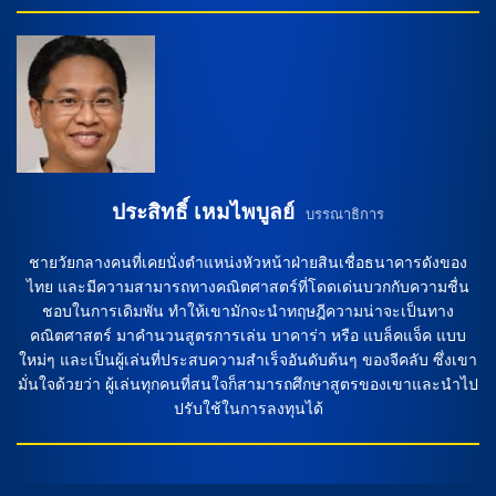
สนใจมาติดตามกันอย่างใกล้ชิดได้ที่นี่! การวิเคราะห์บอลเพื่อ
คะแนน 3-2 การทำนายการแข่งขันครั้งนี้จึงเป็นเรื่องที่น่าติดตาม
ทำนาย การวิเคราะห์บอลเป็นกระบวนการที่สำคัญในการทำนาย
อย่างมาก เนื่องจากความสามารถของทั้งสองทีมที่มีความ
ผลลัพธ์ของการแข่งขัน ซึ่งมีผลรวมถึงการพิจารณาปัจจัยต่างๆ
แข็งแกร่งและมีสมรรถนะที่สูง ซึ่งการพบกันเป็นการทดสอบความ
เช่น ฟอร์มของทีม สถานะการเล่นของผู้เล่น และปัจจัยอื่นๆ […]
สามารถของทั้งสองฝ่าย นอกจากนี้ ความสนุกสนานและความตื่น
เต้นในการชมการแข่งขันฟุตบอลยูฟ่าแชมเปี้ยนส์ลีก จะเพิ่มขึ้น
เมื่อทีมที่คุณสนใจแสดงพลังและความเข้มแข็งของตัวเองใน
สนาม เป็นโอกาสที่ดีที่คุณจะไม่ควรพลาด สำหรับแฟนๆ ที่ติดตาม
การแข่งขันฟุตบอลแชมเปี้ยนส์ลีก ศึกยูฟ่า นี่เป็นโอกาสที่ดีที่จะ
สัมผัสกับบรรยากาศที่ตื่นเต้นและดูการแข่งขันอันดับหนึ่งของ
ฟุตบอลยุโรปที่มีความมันส์มากที่สุด ดังนั้น อย่าลืมตั้งเวลาดูการ
ประสิทธิ์ เหมไพบูลย์
บรรณาธิการ
แข่งขันระหว่างกาลาตาซารายกับลิเวอร์พูลในทีวีหรือออนไลน์
เพื่อไม่พลาดเรื่องราวที่น่าตื่นเต้นและน่าสนใจที่จะเกิดขึ้นในศึกยู
ชายวัยกลางคนที่เคยนั่งตำแหน่งหัวหน้าฝ่ายสินเชื่อธนาคารดังของ
ฟ่าแชมเปี้ยนส์ลีกครั้งนี้ อย่าลืมติดตามการทำนายและวิเคราะห์
ไทย และมีความสามารถทางคณิตศาสตร์ที่โดดเด่นบวกกับความชื่น
บอลทั้งของนักเซ็นส์จากสถานที่ต่างๆเพื่อเตรียมตัวให้พร้อมกับการ
ชอบในการเดิมพัน ทำให้เขามักจะนำทฤษฎีความน่าจะเป็นทาง
ดูบอลสดและวิเคราะห์ฟุตบอลให้ได้คะแนนครบถ้วนในทุกๆการ
คณิตศาสตร์ มาคำนวนสูตรการเล่น บาคาร่า หรือ แบล็คแจ็ค แบบ
แข่งขัน. การทำนายและวิเคราะห์บอล: โอกาสและความสำเร็จ
ใหม่ๆ และเป็นผู้เล่นที่ประสบความสำเร็จอันดับต้นๆ ของจีคลับ ซึ่งเขา
การทำนายผลการแข่งขันฟุตบอลเป็นสิ่งที่นักกีฬาและแฟนๆ ร่วม
มั่นใจด้วยว่า ผู้เล่นทุกคนที่สนใจก็สามารถศึกษาสูตรของเขาและนำไป
สนุกกันอย่างมาก […]
ปรับใช้ในการลงทุนได้