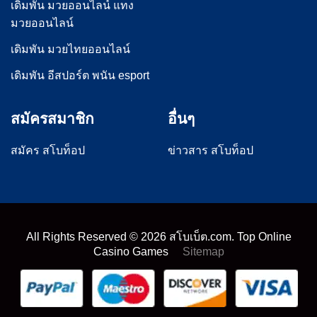
เดิมพัน มวยออนไลน์ แทง
มวยออนไลน์
เดิมพัน มวยไทยออนไลน์
เดิมพัน อีสปอร์ต พนัน esport
สมัครสมาชิก
อื่นๆ
สมัคร สโบท็อป
ข่าวสาร สโบท็อป
All Rights Reserved ©
2026
สโบเบ็ต.com. Top Online
Casino Games
Sitemap