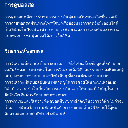
การดูบอลสด
การดูบอลสดคือการรับชมการแข่งขันฟุตบอลในขณะเกิดขึ้น โดยมี
การถ่ายทอดสดผ่านทางโทรทัศน์ หรือช่องทางการสตรีมมิ่งออนไลน์
เป็นที่นิยมในปัจจุบัน เพราะสามารถติดตามผลการแข่งขันและความ
สนุกของการชมฟุตบอลได้อย่างใกล้ชิด
วิเคราะห์ฟุตบอล
การวิเคราะห์ฟุตบอลเป็นกระบวนการที่ใช้เชื่อมโยงข้อมูลเพื่อทำนาย
ผลลัพธ์ของการแข่งขัน โดยการวิเคราะห์สถิติ, สมรรถนะของทีมและผู้
เล่น, ลักษณะการเล่น, และปัจจัยอื่นๆ ที่ส่งผลต่อผลการแข่งขัน
การวิเคราะห์ฟุตบอลมีบทบาทสำคัญในการช่วยให้นักพนันหรือผู้ชม
กีฬาทำความเข้าใจเกี่ยวกับการแข่งขัน และให้ข้อมูลที่สำคัญในการ
ตัดสินใจเดิมพันหรือสนุกกับการดูบอล
การทำนายและวิเคราะห์ฟุตบอลมีบทบาทสำคัญในวงการกีฬา ไม่ว่าจะ
เป็นการพนันหรือการเพลิดเพลินกับการชมเกม เป็นวิธีที่ช่วยให้ผู้คน
ติดตามและสนุกกับกีฬาอย่างมีเสน่ห์