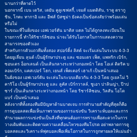
นานกว่าที่คาดไว้
นอกจากนี้ เบน เดวิส, เดยัน คูลูเซฟสกี้, เจมส์ แมดดิสัน, ราดู ดรากู
ชิน, โกตะ ทากาอิ และ อีฟส์ บิสซูม่า ยังคงเป็นข้อสงสัยว่าพร้อมเล่น
หรือไม่
ในขณะที่ในฝั่งของ เอฟเวอร์ตัน มาติส แตล ไม่ได้ถูกลงทะเบียนใน
รายการนี้ ทำให้ริชาร์ลิซอน น่าจะได้รับโอกาสในการแสดงความ
สามารถของตัวเอง
สำหรับการตัวแถวทีมทั้งสอง สปอร์ติ้ง ลิสต์ จะเริ่มเล่นในระบบ 4-3-3
โดยยูเลี่ยน ลุนด์ เป็นผู้รักษาประตู และ ซอนเดร เฟ็ต, แพทริก เบิร์ก,
ซอนเดร อ็อกเลนด์ เป็นเส้นกลางระหว่างกองหน้า โดย โอเล่ ดิดริค บ
ลอมเบิร์ก, แคสเปอร์ โฮก, เยนส์ เพ็ตเตอร์ เฮาเก้ เป็นหน้าเสมอ
ในฝั่งของ เอฟเวอร์ตัน จะเล่นในระบบเดียวกัน 4-3-3 โดย กูเยลโม่ วิ
คาริโอ เป็นผู้รักษาประตู และ ลูคัส เบิร์กวาลล์, ชูเอา ปาลินญ่า, ป๊าป
ซาร์ เป็นเส้นกลางระหว่างกองหน้า โดย ริชาร์ลิซอน, วิลสัน โอโด
แบร์ เป็นหน้าเสมอ
หลังจากที่ทั้งสองทีมมีปัญหาด้านบาดเจบ การทำนายสำคัญที่สุดก็คือ
การดูบอลสดเพื่อเห็นภาพรวมของการแข่งขัน วิเคราะห์บอลและการ
ทำนายผลการแข่งขันเป็นสิ่งที่ทุกคนต้องการทราบเพื่อสะดวกในการ
วางเดิมพันและติดตามความเคลื่อนไหวของทีมโปรด อย่าพลาดการดู
บอลสดและวิเคราะห์ฟุตบอลเพื่อเพิ่มโอกาสในการถูกทายผลให้แม่นยำ