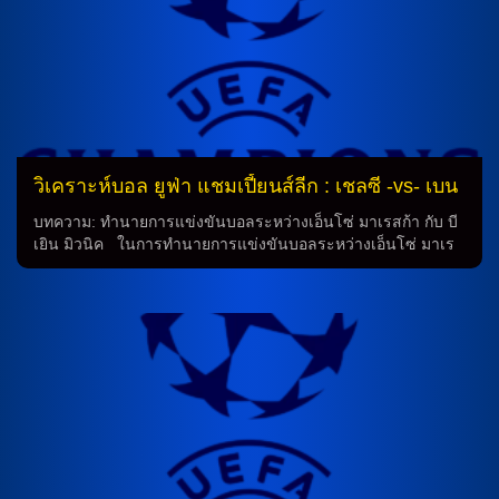
วิเคราะห์บอล ยูฟ่า แชมเปี้ยนส์ลีก : เชลซี -vs- เบน
ฟิก้า
บทความ: ทำนายการแข่งขันบอลระหว่างเอ็นโซ่ มาเรสก้า กับ บี
เยิน มิวนิค ในการทำนายการแข่งขันบอลระหว่างเอ็นโซ่ มาเร
สก้า กับ บีเยิน มิวนิค นั้น มีความสนุกสนานและน่าตื่นเต้น
มากมาย เนื่องจากทั้งสองทีมมีผลการแข่งขันที่ดีในช่วงเวลาล่าสุด
และกำลังพัฒนาฝีมืออย่างต่อเนื่อง การทำนายสำหรับเอ็นโซ่ มา
เรสก้า จะมีเทรโวห์ ชาโลบาห์ และ เวสเล่ย์ โฟฟาน่า อยู่ในสภาพ
ที่ดีและพร้อมสำหรับการแข่งขัน ซึ่งจะช่วยให้ทีมสามารถทำ
ประตูได้ง่ายขึ้น อย่างไรก็ตาม การไม่มีนักเตะสำคัญอย่าง โคล
พาลเมอร์ และ มิไคโล มูดริค จะส่งผลให้ทีมต้องปรับสภาพการพัก
ผ่อนของนักเตะในทีม ส่วนทีมบีเยิน มิวนิค นั้น มีเชลซี ฟอร์มที่
ตกต่ำในช่วงเวลาล่าสุด แต่ก็ยังคงเป็นทีมที่มีความสามารถและ
ความมั่นคงในการแข่งขัน โดยมี เอ็นโซ่ บาร์เรเนเชีย และ วาน
เจลิส พาฟลิดิส ที่มีฝีมือดีและสามารถทำประตูได้ในทุกๆ โอกาส