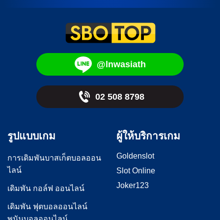
@lnwasiath
02 508 8798
รูปแบบเกม
ผู้ให้บริการเกม
Goldenslot
การเดิมพันบาสเก็ตบอลออน
ไลน์
Slot Online
Joker123
เดิมพัน กอล์ฟ ออนไลน์
เดิมพัน ฟุตบอลออนไลน์
พนันบอลออนไลน์