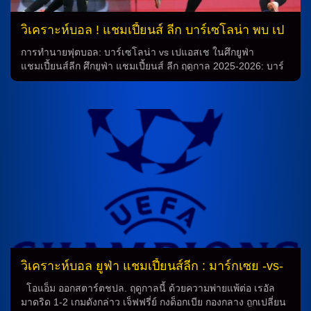
ประสิทธิภาพดีในการเป็นเจ้าบ้าน และกำลังมองหาชัยชนะเพื่อ
เพิ่มความมั่นใจในการเข้าสู่รอบต่อไปของการแข่งขัน […]
วิเคราะห์บอล ! แชมเปี้ยนส์ ลีก บาร์เซโลน่า พบ เป
แอสเช 1 ต.ค.68
การทำนายฟุตบอล: บาร์เซโลน่า vs เปแอสเช ในศึกยูฟ่า
แชมเปี้ยนส์ลีก ศึกยูฟ่า แชมเปี้ยนส์ ลีก ฤดูกาล 2025-2026: บาร์
เซโลน่า vs เปแอสเช รอบลีกเฟส นัดที่ 2 ของศึกยูฟ่า แชมเปี้ยนส์
ลีก ในฤดูกาล 2025-2026 นี้ จะเห็นการเปิดตำนานของทีมบาร์เซ
โลน่า จ่าฝูงลา ลีกา สเปน ต้อนรับทีมเปแอสเชที่เคยเป็นแชมป์เก่า
ของการแข่งขันนี้ การทำนายรายได้จากการพนัน ในการทำนาย
บอล การพนันก็เป็นส่วนสำคัญที่มีผู้เล่นหลายคนตามติดตามเพื่อ
จะทำกำไรจากเกมนี้ โดยมีการวิเคราะห์ฟุตบอลถูกต้องและ
แม่นยำ เพื่อทำให้ตัดสินใจได้ถูกต้อง ซึ่งเกมนี้ของบาร์เซโลน่าก็มี
โอกาสชนะเปแอสเชหางต่อการทำนายบอล ความพร้อมของทีม
ทั้งสองทีมมีความพร้อมที่ดีในเรื่องการทำนายบอล โดยทีมบาร์เซ
โลน่ามีความเสถียรและเคยชนะเกมล่าสุดในลีก สเตจ ในขณะที่
เปแอสเชก็มีปัญหาตัวหลักบาดเจ็บ ทำให้มีโอกาสต่อการทำนาย
ฟุตบอลของทีมบาร์เซโลน่า คาดการณ์ผลลัพธ์ จากการทำนาย
บอลในศึกยูฟ่า แชมเปี้ยนส์ ลีก รอบลีกเฟส นัดที่ 2 ระหว่างบาร์เซ
โลน่ากับเปแอสเช มีโอกาสสูงที่ทีมบาร์เซโลน่าจะชนะเกมนี้ด้วย
วิเคราะห์บอล ยูฟ่า แชมเปี้ยนส์ลีก : มาร์กเซย -vs-
สกอร์ 2-1 ดังนั้น สำหรับผู้ที่สนใจในการทำนายฟุตบอล ไม่ควร
อาแจ็กซ์
พลาดการติดตามศึกยูฟ่า แชมเปี้ยนส์ ลีกรอบลีกเฟส นัดที่ […]
โอแอ็ม ออกสตาร์ตชปล. ฤดูกาลนี้ ด้วยความพ่ายแพ้ต่อ เรอัล
มาดริด 1-2 เกมดังกล่าว เจ็ฟฟรี่ย์ กงด็อกเบีย กองกลาง ถูกเปลี่ยน