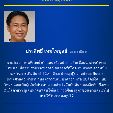
การต่อสู้กับทีมเบนฟิก้าจากลีกโปรตุเกสที่ติดอันดับที่ 4
สถานการณ์ล่าสุด คู่ต่างๆได้พบกันก่อนหน้านี้ในศึกฟุตบอล
สโมสรโลกและการพบกันนี้จะเป็นโอกาสอีกครั้งที่ทั้งสองทีมจะ
ต้องพบกันอีกครั้ง โดยที่ทีมเชลซีได้ชนะในการประลองพ่ายแพ้กับ
คะแนน 4-1 กำลังจะมาถึง เกมนี้จะถูกจัดขึ้นในวันอังคารที่ 30
กันยายน 2025 เวลา 02.00 น.ตามเวลาประเทศไทย ดังนั้น
แฟนๆของทั้งสองทีมจะต้องตื่นเต้นติดตามการแข่งขันให้ละเอียด
เพื่อเห็นว่าทีมใดจะสามารถคว้าชัยชนะได้ในเกมนี้ การพิจารณา
เกม การพิจารณาเกมนี้จะเป็นจุดสำคัญที่ชาวบ้านเชลซีต้องใช้
ความสามารถของพวกเขาให้เต็มที่เพื่อให้สามารถคว้าชัยชนะได้
ประสิทธิ์ เหมไพบูลย์
บรรณาธิการ
ในขณะเดียวกัน ทีมเบนฟิก้าก็มีทักษะและความสามารถที่ดีเยี่ยม
ทำให้การต่อสู้ในเกมนี้กลายเป็นเรื่องน่าตื่นเต้น ด้วยความพร้อม
ชายวัยกลางคนที่เคยนั่งตำแหน่งหัวหน้าฝ่ายสินเชื่อธนาคารดังของ
และความมุ่งมั่นจากทั้งสองฝ่าย การทำนายและวิเคราะห์บอลเกม
ไทย และมีความสามารถทางคณิตศาสตร์ที่โดดเด่นบวกกับความชื่น
นี้จึงกลายเป็นเรื่องที่ทุกคนต้องสนใจและติดตามอย่างใกล้ชิด ใน
ชอบในการเดิมพัน ทำให้เขามักจะนำทฤษฎีความน่าจะเป็นทาง
รอบลีกเฟส นัดที่ 2 นี้ พวกเราจะต้องรอกันให้เหมือนหวังว่า ใน
คณิตศาสตร์ มาคำนวนสูตรการเล่น บาคาร่า หรือ แบล็คแจ็ค แบบ
การแข่งขันนี้จะมีความสนุกสนาน และท้าทาย ซึ่งมันจะกลายเป็น
ใหม่ๆ และเป็นผู้เล่นที่ประสบความสำเร็จอันดับต้นๆ ของจีคลับ ซึ่งเขา
รอยยิ้มและความพอใจสำหรับแฟนบอลทุกคน ความสำคัญของ
มั่นใจด้วยว่า ผู้เล่นทุกคนที่สนใจก็สามารถศึกษาสูตรของเขาและนำไป
การทำนายและวิเคราะห์บอล การทำนายและวิเคราะห์บอลไม่
เพียงแต่เป็นกิจกรรมที่น่าสนุกสนานสำหรับแฟนบอล แต่ยังมี
ปรับใช้ในการลงทุนได้
ความสำคัญมากในการวิเคราะห์ทีม ตั้งแต่ศักราวุธที่เดินทางไป
เยือนสเตมฟอร์ด บริดจ์ ของทีมชั้นนำอย่างเชลซี ถึงการต้อนรับ
ทีมเบนฟิก้าที่ต้องเดินทางจากลีกโปรตุเกส ซึ่งมีความสำคัญมาก