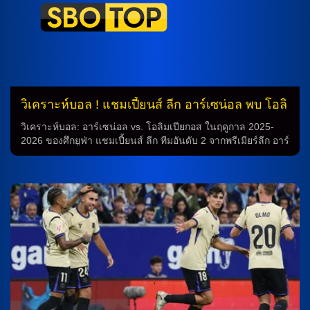
วิเคราะห์บอล ! แชมเปี้ยนส์ ลีก อาร์เซน่อล พบ โอลิ
มเปียกอส 1 ต.ค.68
วิเคราะห์บอล: อาร์เซน่อล vs. โอลิมเปียกอส ในฤดูกาล 2025-
2026 ของศึกยูฟ่า แชมเปี้ยนส์ ลีก ทีมอันดับ 2 จากพรีเมียร์ลีก อาร์
เซน่อล กำลังจะพบกับทีมดังจากกรีซ โอลิมเปียกอสในรอบลีก เฟส
นัดที่ 2 ที่จะเกิดขึ้นในวันพุธที่ 1 ตุลาคม 2025 เวลา 02.00 น.
(ตามเวลาประเทศไทย) ที่สนามเอมิเรตส์ สเตเดี้ยม การทำนายผล
การแข่งขัน คู่ต่อสู้ระหว่าง อาร์เซน่อล และ โอลิมเปียกอส
เป็นการพบกันอีกครั้งหลังจากที่พวกเขาเผชิญกับกันในศึกยูโรป้า
ลีก ในปี 2021 โดยที่ อาร์เซน่อล ได้ชนะคู่นั้นด้วยคะแนน 3-1 ใน
การเป็นเจ้าบ้าน แต่กลับพ่ายกลับไปในการเป็นมุ้งมิ้ง 0-1 ในการ
เป็นทีมเยือน การทำนายสำหรับคู่นี้กำลังเป็นเรื่องที่น่าตื่นเต้น โอ
ลิมเปียกอส ซึ่งเป็นทีมที่เคยเป็นจ่าฝูงในลีก ยังคงมีความแข็งแกร่ง
และพร้อมที่จะท้าทายทีมอาร์เซน่อลอย่างแท้จริง วิเคราะห์ฟุตบอล
ตามที่เคยมีการทำนายจากนักวิเคราะห์ฟุตบอล คาดว่าคู่นี้จะ
เป็นการแข่งขันที่ดุเดือดและมีความสมดุลกัน อาร์เซน่อล จะมี