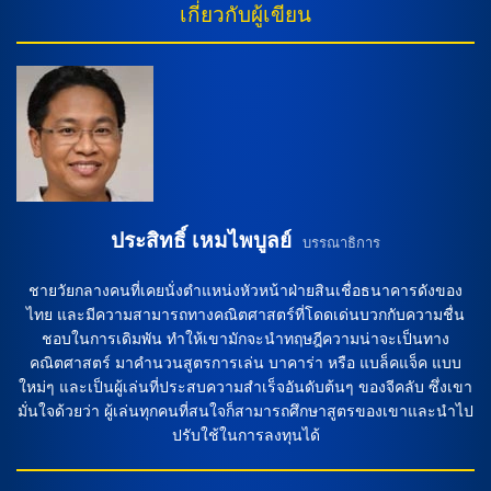
เกี่ยวกับผู้เขียน
รานวิลล์ และ เอ็มเร่ ชาน ที่กำลังลุ้นว่าจะพลาดช่วยทีมต่อไป
เนื่องจากบาดเจ็บ วิเคราะห์ฟุตบอล : ทำนายการแข่งขันฟุตบอลที่
สำคัญ ก็คือการเล่นของทีมเยือน อย่างเอร์เนสโต้ บัลเบร์เด้ ที่
ล่าสุดมีผลงานที่ไม่ดีเลยทำให้ไม่ชนะมาถึง 5 นัดติดและแพ้ถึง 4
นัด โดยที่เกมล่าสุดก็พ่ายคาบ้านต่อ อาร์เซน่อล 0-2 ส่วนนีโก้ วิล
เลียมส์ ปีกตัวเก่งทีมชาติสเปนก็อยู่ในสถานการณ์ที่ไม่ดีตลอด 5
นัดล่าสุด และเบนญาต ปราโดส กับ อูไน เอคีลูซ ก็ไม่สามารถเข้า
ร่วมได้เนื่องจากบาดเจ็บ วิเคราะห์บอล : การพิจารณารูปแบบการ
เล่นของทั้งสองทีม จากตัวตั้งของทั้งสองทีม แสดงว่าทีมเจ้าบ้าน
เล่นในระบบ 3-4-2-1 โดยมีแซร์อู กีราสซี่ หรือมักซิมิเลียน ไบเอ
อร์ คือตัวเลือกหนึ่งที่จะเป็นผู้เล่นหน้าเป้า […]
ประสิทธิ์ เหมไพบูลย์
บรรณาธิการ
ชายวัยกลางคนที่เคยนั่งตำแหน่งหัวหน้าฝ่ายสินเชื่อธนาคารดังของ
ไทย และมีความสามารถทางคณิตศาสตร์ที่โดดเด่นบวกกับความชื่น
ชอบในการเดิมพัน ทำให้เขามักจะนำทฤษฎีความน่าจะเป็นทาง
คณิตศาสตร์ มาคำนวนสูตรการเล่น บาคาร่า หรือ แบล็คแจ็ค แบบ
ใหม่ๆ และเป็นผู้เล่นที่ประสบความสำเร็จอันดับต้นๆ ของจีคลับ ซึ่งเขา
มั่นใจด้วยว่า ผู้เล่นทุกคนที่สนใจก็สามารถศึกษาสูตรของเขาและนำไป
ปรับใช้ในการลงทุนได้