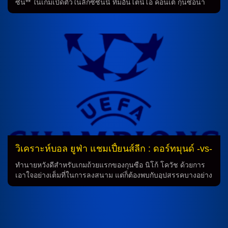
ซั่น** ในเกมเปิดตัวในลีกซีซั่นนี้ ทีมอันโตนิโอ คอนเต้ กุนซือนา
โปลี ได้พ่ายแพ้จากทีม เอซี มิลาน ด้วยคะแนน 2-1 ในเกมที่มี
ความตื่นเต้นและเต็มไปด้วยความรุนแรง ส่วนเกมเปิดบ้านใน
รายการนี้ ก็ไปแพ้จาก แมนเชสเตอร์ ซิตี้ ด้วยคะแนน 0-2 **การ
ทำนาย: อาจมีสิ่งสุดพลังจากทีมเก่า เอเชียโร่เมิร์เทน และคอนเต้
กุนซือนาโปลี** ทีมของเค้ายังไม่มีความพร้อมเต็มที่ โรเมลู ลูกากู
และ อเลสซานโดร บวนจอร์โน่ ที่ไม่สามารถร่วมเล่นในเกมนี้
เพิ่มเติม โจวานนี่ ดิ ลอเรนโซ่ ก็ยังไม่ได้รับการตัดสินใจว่าจะเข้า
ร่วมหรือไม่ ในฐานะกัปตันแถมโชว์ให้เห็นว่าเขาต้องถูกห้ามจาก
การลงเล่นในเกมก่อนหน้านี้ **การวางแผน: โค้ชเอเชียโร่เมิร์เทน
จะต้องบริหารทีมให้เข้ากันได้** อเล็กซ์ เมเร็ต จะยืนอยู่ใน
ตำแหน่งผู้รักษาประตู และหมายเลขหนึ่งของทีม และเลโอนาร์โด้
สปินาซโซล่า จะเล่นในที่ปกครองร่วมกับ แซม เบอเคม่า, ชวน
เชซุส และ มาติอัส โอลิเวร่า […]
วิเคราะห์บอล ยูฟ่า แชมเปี้ยนส์ลีก : ดอร์ทมุนด์ -vs-
แอธเลติก บิลเบา
ทำนายหวังดีสำหรับเกมถ้วยแรกของกุนซือ นิโก้ โควัช ด้วยการ
เอาใจอย่างเต็มที่ในการลงสนาม แต่ก็ต้องพบกับอุปสรรคบางอย่าง
เมื่อมีผู้เล่นหลายคนที่ไม่สามารถเข้าร่วมได้เนื่องจากบาดเจ็บ โดย
เฉพาะแซร์อู กีราสซี่ กองหน้าทีมที่เจ็บระหว่างการฝึกซ้อมก่อนเกม
และพลาดนัดชนะกับไมนซ์ และมักซิมิเลียน ไบเออร์อาจจะต้องได้
รับบทบาทเป็นนักเตะหน้าเป้าแทน อีกทั้งยังมีนักเตะอื่นๆที่ไม่
สามารถเข้าร่วมเกมได้เช่นเดียวกับ อารอน อันเซลมีโน่, ยูเลี่ยน ดู