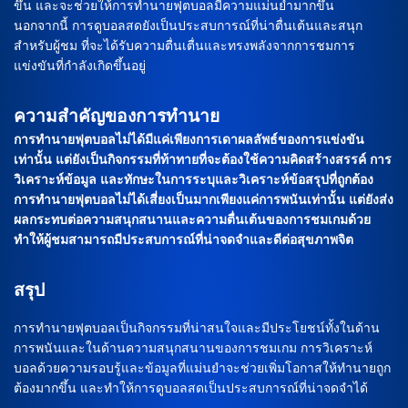
ขึ้น และจะช่วยให้การทำนายฟุตบอลมีความแม่นยำมากขึ้น
นอกจากนี้ การดูบอลสดยังเป็นประสบการณ์ที่น่าตื่นเต้นและสนุก
สำหรับผู้ชม ที่จะได้รับความตื่นเตื่นและทรงพลังจากการชมการ
แข่งขันที่กำลังเกิดขึ้นอยู่
ความสำคัญของการทำนาย
การทำนายฟุตบอลไม่ได้มีแค่เพียงการเดาผลลัพธ์ของการแข่งขัน
เท่านั้น แต่ยังเป็นกิจกรรมที่ท้าทายที่จะต้องใช้ความคิดสร้างสรรค์ การ
วิเคราะห์ข้อมูล และทักษะในการระบุและวิเคราะห์ข้อสรุปที่ถูกต้อง
การทำนายฟุตบอลไม่ได้เสี่ยงเป็นมากเพียงแค่การพนันเท่านั้น แต่ยังส่ง
ผลกระทบต่อความสนุกสนานและความตื่นเต้นของการชมเกมด้วย
ทำให้ผู้ชมสามารถมีประสบการณ์ที่น่าจดจำและดีต่อสุขภาพจิต
สรุป
การทำนายฟุตบอลเป็นกิจกรรมที่น่าสนใจและมีประโยชน์ทั้งในด้าน
การพนันและในด้านความสนุกสนานของการชมเกม การวิเคราะห์
บอลด้วยความรอบรู้และข้อมูลที่แม่นยำจะช่วยเพิ่มโอกาสให้ทำนายถูก
ต้องมากขึ้น และทำให้การดูบอลสดเป็นประสบการณ์ที่น่าจดจำได้