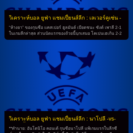
วิเคราะห์บอล ยูฟ่า แชมเปี้ยนส์ลีก : เลเวอร์คูเซ่น -
vs- พีเอสวี
“ห้างยา” ของกุนซือ แคสเปอร์ ฮูลมันด์ เบียดชนะ ซังต์ เพาลี 2-1
ในเกมลีกล่าสุด ส่วนนัดแรกของถ้วยนี้บุกเสมอ โคเปนเฮเก้น 2-2
ทีมเจอข่าวร้ายล่าสุดเมื่อ พาทริค ชิค กองหน้าตัวเก่งได้รับบาดเจ็บ
แฮมสตริง ต้องพักสักระยะ ทำให้จะพลาดช่วยทีมเช่นเดียวกับ นา
ธาน เทลล่า, เอเซเกล ปาลาซิออส และ มาร์กแต็ง เตอร์ริเยร์ ที่
บาดเจ็บ ตำแหน่งหน้าเป้าต้องเลือกระหว่าง เออร์เนสต์ โปกู หรือ
คริสเตียน โคฟาเน่ ส่วนอีกจุดอาจปรับวิงแบ็กขวาส่ง ลูกัส บาส
เกซ ลงตัวจริงแทน แอคเซล เทป เมื่อ “ห้างยา” ของกุนซือ แคส
เปอร์ ฮูลมันด์ หยุดซังต์ เพาลี 2-1 ในเกมลีกล่าสุด และนัดแรก
ของถ้วยนี้เสมอ โคเปนเฮเก้น 2-2 ทีมต้องเผชิญกับข่าวเลวล่าสุด
เมื่อ พาทริค ชิค กองหน้าดาวรุ่งได้รับบาดเจ็บแฮมสตริง ทำให้ต้อง
พักการเล่นสักระยะเวลา […]
วิเคราะห์บอล ยูฟ่า แชมเปี้ยนส์ลีก : นาโปลี -vs-
สปอร์ติ้ง ลิสบอน
**ทำนาย: อันโตนิโอ คอนเต้ กุนซือนาโปลี แพ้เกมแรกในลีกซี