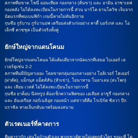
สภาพทีมขาด โฆนี่ มอนเทียล กองกลาง (ต้นขา) และ อามิน อาซาเยฟ
กองหลัง ไม่ได้ลงทะเบียนในรายการนี้ ส่วน มาร์โค ยานโควิช เจ็บจาก
นัดแรกที่พบเบนฟิก้า เกมนี้หายไม่ทันอีกราย
กุนซือ กูร์บาน กูร์บานอฟ เตรียมส่งตัวเก่งอย่าง คาดี้ บอร์เกส และ โอ
เล็กซี่ คาชชุค เป็นตัวจริงทั้งคู่
ยักษ์ใหญ่จากแดนโคนม
ยักษ์ใหญ่จากแดนโคนม ได้แต้มเดียวจากนัดแรกที่เสมอ ไบเออร์ เล
เวอร์คูเซ่น 2-2
สภาพทีมมีปัญหาเยอะ โดยขาดกลุ่มกองกลางอย่าง โอลิเวอร์ โฮเยอร์
(ผ่าตัด), แม็กนุส แม็ตส์สัน (หัวเข่า), โยนาทาน โมอาเลม (สะโพก)
และ เลียม เวสต์ ไม่ได้ลงทะเบียนในรายการนี้
กุนซือ ยาค็อบ นีสทรูป ต้องเช็กความฟิตของ เอเลียส อาชูรี่ กองกลาง
และ อันเดรียส กอร์เนลิอุส กองหน้า แต่ข่าวดีคือ โรเบิร์ต ซิลวา ปีก
บราซิล หายเจ็บกลับมาพร้อมลงสนาม
ตัวเรตเนอร์ที่คาดการ
ทีมคาราบัก เล่นในบ้านตัวเอง พวกเขาสู้ตายไม่เคยกลัวใคร ขณะที่ โค