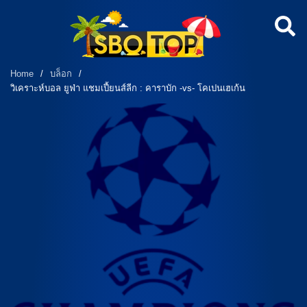
Home
/
บล็อก
/
วิเคราะห์บอล ยูฟ่า แชมเปี้ยนส์ลีก : คาราบัก -vs- โคเปนเฮเก้น