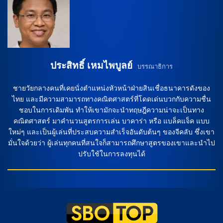
นั้น […]
ประสิทธิ์ เหมไพบูลย์
บรรณาธิการ
ชายวัยกลางคนที่เคยนั่งตำแหน่งหัวหน้าฝ่ายสินเชื่อธนาคารดังของ
ไทย และมีความสามารถทางคณิตศาสตร์ที่โดดเด่นบวกกับความชื่น
ชอบในการเดิมพัน ทำให้เขามักจะนำทฤษฎีความน่าจะเป็นทาง
คณิตศาสตร์ มาคำนวนสูตรการเล่น บาคาร่า หรือ แบล็คแจ็ค แบบ
ใหม่ๆ และเป็นผู้เล่นที่ประสบความสำเร็จอันดับต้นๆ ของจีคลับ ซึ่งเขา
มั่นใจด้วยว่า ผู้เล่นทุกคนที่สนใจก็สามารถศึกษาสูตรของเขาและนำไป
ปรับใช้ในการลงทุนได้