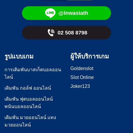
@lnwasiath
02 508 8798
รูปแบบเกม
ผู้ให้บริการเกม
Goldenslot
การเดิมพันบาสเก็ตบอลออน
ไลน์
Slot Online
Joker123
เดิมพัน กอล์ฟ ออนไลน์
เดิมพัน ฟุตบอลออนไลน์
พนันบอลออนไลน์
เดิมพัน มวยออนไลน์ แทง
มวยออนไลน์