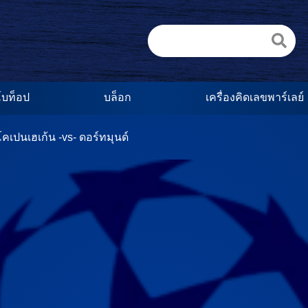
บท็อป
บล็อก
เครื่องคิดเลขพาร์เลย์
 โคเปนเฮเก้น -vs- ดอร์ทมุนด์