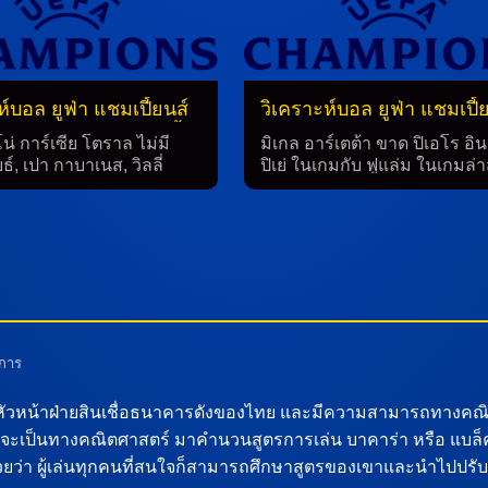
ห์บอล ยูฟ่า แชมเปี้ยนส์
วิเคราะห์บอล ยูฟ่า แชมเปี้
ยาร์เรอัล -vs- แมนฯซิตี้
ลีก : อาร์เซน่อล -vs- แอตเ
โน่ การ์เซีย โตราล ไม่มี
มิเกล อาร์เตต้า ขาด ปิเอโร อิ
มาดริด
์, เปา กาบาเนส, วิลลี่
ปิเย่ ในเกมกับ ฟูแล่ม ในเกมล่า
ล่า กับ โลแกน คอสต้า
ของทีม แอตเลติโกมาดริด มิเ
งกายไม่สมบูรณ์ แต่ ซานติ
อาร์เตต้า ต้องขาดการเล่นของ 
ูรินโญ่ พ้นโทษแบนจากเวที
โร อินกาปิเย่ ในการแข่งขันกับ
ืนสู่ทีม ส่วน โธมัส ปาร์
แล่ม ในวันเสาร์ที่ผ่านมา โดย
เบรโต้ โมเลยโร่, เซร์จี้ การ์
เหตุการณ์นี้เกิดจากปัญหาโค
ีเลียส อาโกมาช, อาโยเซ่
หนีบที่เขาเผชิญอยู่ แม้ว่ามิเกล
รือ มานอร์ โซโลมอน
เตต้าจะกลับมาซ้อมได้ตั้งแต่สั
ลับลงสนาม ทำนายการ
ก่อนแล้ว นักเตะที่มีปัญหาสุข
วันนี้: มาร์เซลีโน่ การ์เซีย
นอกจากนี้ ในทีมยังมีนักเตะราย
การ
ดทีมโดยไม่มีสตาร์เตอร์
หลายคนที่กำลังเผชิญกับปัญห
ในเกมลีกา ทีมเยือนจะต้อง
เจ็บ เช่น โนนี่ มาดูเอเก้, มาร์ต
งหัวหน้าฝ่ายสินเชื่อธนาคารดังของไทย และมีความสามารถทางคณิ
บ้านที่มีฟอร์มร้อนแรง เมื่อ
เดการ์ด, ไค ฮาแวร์ตซ์ และ กา
ะเป็นทางคณิตศาสตร์ มาคำนวนสูตรการเล่น บาคาร่า หรือ แบล็คแจ
ะหลายคนที่สภาพร่างกายไม่
ยล เชซุส ทั้งหมดมีอาการบาดเจ็
จด้วยว่า ผู้เล่นทุกคนที่สนใจก็สามารถศึกษาสูตรของเขาและนำไปปรั
แม้อย่างนั้น ทีมเยือนก็พบ
เกี่ยวข้อเข่า การเปลี่ยนแปลงใ