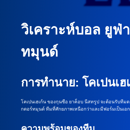
วิเคราะห์บอล ยูฟ่า
ทมุนด์
การทำนาย: โคเปนเฮเก้
โคเปนเฮเก้น ของกุนซือ ยาค็อบ นีสทรูป จะต้อนรับทีมดอร
กดอร์ทมุนด์ ทีมที่ศักยภาพเหนือกว่าและมีฟอร์มเป็นเอ
ความพร้อมของทีม