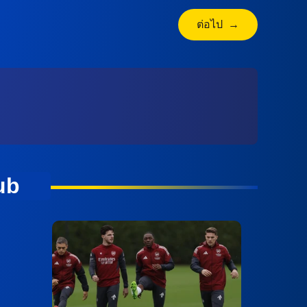
ต่อไป →
ub