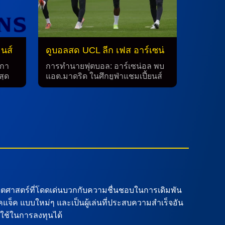
ยนส์
ดูบอลสด UCL ลีก เฟส อาร์เซน่
ลติโก
อล พบ แอต.มาดริด 18 ต.ค.68
นกา
การทำนายฟุตบอล: อาร์เซน่อล พบ
สุด
แอต.มาดริด ในศึกยูฟ่าแชมเปี้ยนส์
กล
ลีก ฟุตบอล: อาร์เซน่อล พบ
ปิเอ
แอต.มาดริด ในศึกยูฟ่าแชมเปี้ยนส์
ทีม ฟู
ลีก รอบลีก เฟสกลับมาเตะกันอีกครั้ง
หลังหลีกทางให้โปรแกรมทีมชาติ
นขา
เกมนี้เป็นนัดที่ 3 ที่ทุกคนต้องคาด
อาร์
การณ์กันอย่างมาก อาร์เซน่อล ทีม
ปดาห์
จากพรีเมียร์ลีกจะเปิดบ้านต้อนรับ
ภาพ
การมาเยือนจากทีมแอต.มาดริด ทีม
ยู่อีก
อันดับ 4 จากลา ลีกา รายละเอียด
าบาด
การแข่งขัน คู่นี้จะเป็นการพบกันใน
ิน โอ
คืนวันอังคารที่ 21 ตุลาคม เวลา
ตศาสตร์ที่โดดเด่นบวกกับความชื่นชอบในการเดิมพัน
เบรี
02.00 น. เวลาประเทศไทย ที่สนาม
็ค แบบใหม่ๆ และเป็นผู้เล่นที่ประสบความสำเร็จอัน
บที่
ของทีมอาร์เซน่อล โดยทั้งสองทีมจะ
บใช้ในการลงทุนได้
นทีม
มีการตั้งค่าเป้าหมายที่สูงสุดในการ