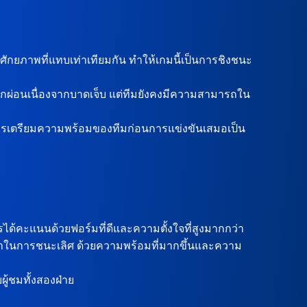
ศักยภาพที่แทบเท่าเทียมกัน ทำให้เกมนี้เป็นการชิงชนะ
งพักผ่อนเนื่องจากบาดเจ็บ แต่ทีมยังคงมีความสามารถใน
้, การเตรียมความพร้อมของทีมก่อนการแข่งขันเสมอเป็น
้คะแนนด้วยฟอร์มที่ดีและความตั้งใจที่สูงมากกว่า
เล่าในการชนะเลิศ ด้วยความพร้อมที่มากขึ้นและความ
ู้ชมทั้งสองฝ่าย