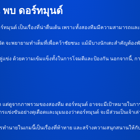
 พบ ดอร์ทมุนด์
ุนด์ เป็นเรื่องที่น่าตื่นเต้น เพราะทั้งสองทีมมีความสามารถและ
ดวัด จะพยายามทำเต็มที่เพื่อคว้าชัยชนะ แม้มีบางนักเตะสำคัญต้อ
สให้คู่แข่ง ด้วยความเข้มแข็งทั้งในการโจมตีและป้องกัน นอกจากนี
แต่ดูจากภาพรวมของสองทีม ดอร์ทมุนด์ อาจจะมีเป้าหมายในการได
ารแข่งขันอย่างดุเดือดและมุมมองว่าดอร์ทมุนด์ จะมีส่วนเป็นเจ้า
นายในเกมนี้เป็นเรื่องที่ท้าทาย และสร้างความสนุกสนานให้กับผ