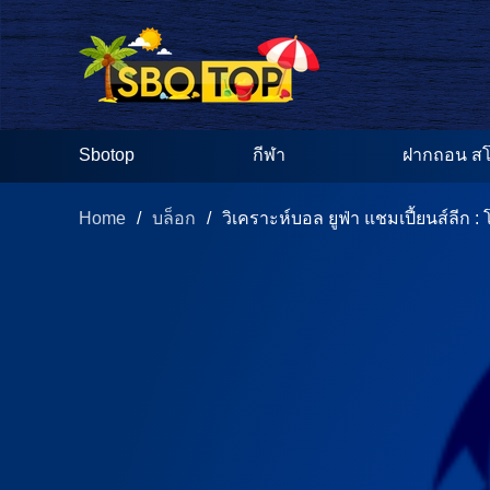
Sbotop
กีฬา
ฝากถอน สโ
Home
/
/
บล็อก
วิเคราะห์บอล ยูฟ่า แชมเปี้ยนส์ลีก :