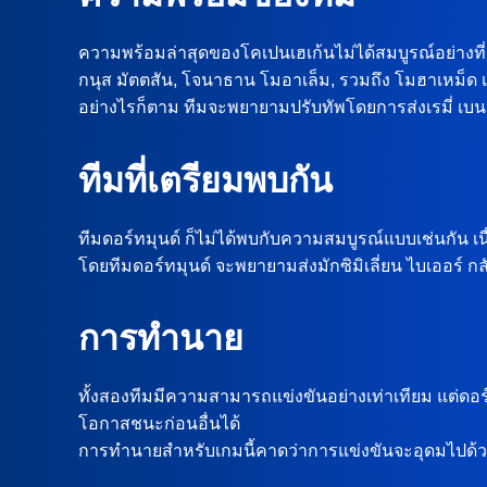
ความพร้อมล่าสุดของโคเปนเฮเก้นไม่ได้สมบูรณ์อย่างที่
กนุส มัตตสัน, โจนาธาน โมอาเล็ม, รวมถึง โมฮาเหม็ด เ
อย่างไรก็ตาม ทีมจะพยายามปรับทัพโดยการส่งเรมี่ เบนเซ
ทีมที่เตรียมพบกัน
ทีมดอร์ทมุนด์ ก็ไม่ได้พบกับความสมบูรณ์แบบเช่นกัน เนื่
โดยทีมดอร์ทมุนด์ จะพยายามส่งมักซิมิเลี่ยน ไบเออร์ 
การทำนาย
ทั้งสองทีมมีความสามารถแข่งขันอย่างเท่าเทียม แต่ดอร
โอกาสชนะก่อนอื่นได้
การทำนายสำหรับเกมนี้คาดว่าการแข่งขันจะอุดมไปด้ว