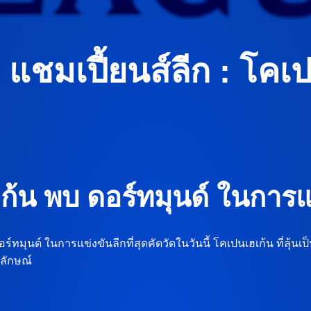
 แชมเปี้ยนส์ลีก : โคเ
น พบ ดอร์ทมุนด์ ในการแข่
์ทมุนด์ ในการแข่งขันลีกที่สุดคัดวัดในวันนี้ โคเปนเฮเก้น ที่ลุ้น
กลักษณ์