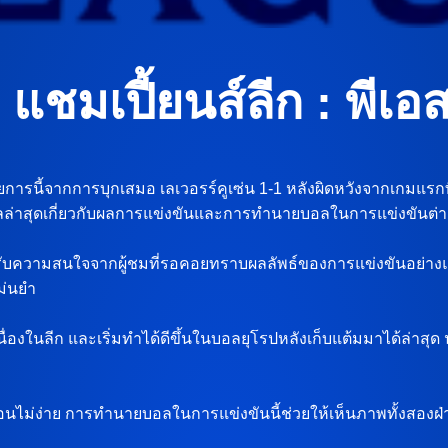
 แชมเปี้ยนส์ลีก : พีเอ
ารนี้จากการบุกเสมอ เลเวอรร์คูเซ่น 1-1 หลังผิดหวังจากเกมแรกที่แพ
ล่าสุดเกี่ยวกับผลการแข่งขันและการทำนายบอลในการแข่งขันต่า
รับความสนใจจากผู้ชมที่รอคอยทราบผลลัพธ์ของการแข่งขันอย่างแท
ม่นยำ
นื่องในลีก และเริ่มทำได้ดีขึ้นในบอลยุโรปหลังเก็บแต้มมาได้ล่าสุ
นไม่ง่าย การทำนายบอลในการแข่งขันนี้ช่วยให้เห็นภาพทั้งสองฝ่