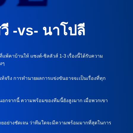
สวี -vs- นาโปลี
้คาบ้านให้ แซงต์-ชิลลัวส์ 1-3 เรื่องนี้ได้รับความ
งๆ
้จริง การทำนายผลการแข่งขันอาจจะเป็นเรื่องที่ทุก
ด นอกจากนี้ ความพร้อมของทีมนี้ยังสูงมาก เมื่อพวกเขา
ายอย่างชัดเจน ว่าทีมใดจะมีความพร้อมมากที่สุดในการ