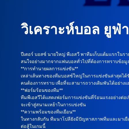
วิเคราะห์บอล ยูฟ่า
ปีเตอร์ บอสซ์ นายใหญ่ พีเอสวี พาทีมเก็บแต้มแรกในรายก
สนใจอย่างมากจากแฟนบอลทั่วไปที่ต้องการทราบข้อมูล
**การทำนายผลการแข่งขัน**
เหล่าเส้นทางของทีมบอสซ์ใหญ่ในการแข่งขันล่าสุดได้
คนต้องการทราบ เพื่อที่จะสามารถวางเดิมพันได้อย่างแ
**ฟอร์มร้อนของทีม**
ทีมพีเอสวีได้แสดงฟอร์มการแข่งขันที่ร้อนแรงอย่างต่อเ
จะเข้าสู่สนามเหย้าในการแข่งขัน
**ความพร้อมของทีมเยือน**
ในทางกลับกัน ทีมนาโปลียังมีปัญหาสภาพทีมและมาเยือ
ต่อสู้ในเกมนี้