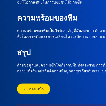
จะมีโอกาสชนะในการแข่งขันได้มากขึ้น
ความพร้อมของทีม
ความพร้อมของทีมเป็นปัจจัยสำคัญที่มีผลต่อการทำนายผ
ทั้งในสภาพทีมและการเคลื่อนไหวจะมีความยากลำบากใ
สรุป
ด้วยข้อมูลและความเข้าใจเกี่ยวกับทีมทั้งสองฝ่าย การ
อย่างแท้จริง อย่าลืมติดตามข้อมูลล่าสุดเกี่ยวกับการ
← ก่อนหน้า