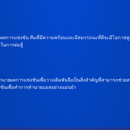
ลการแข่งขัน ทีมที่มีความพร้อมและมีสมรรถนะที่ดีจะมีโอกาสสูง
นการต่อสู้
ทำนายผลการแข่งขันเพื่อวางเดิมพันจึงเป็นสิ่งสำคัญที่สามารถช่
แข่งขันเพื่อทำการทำนายบอลอย่างแม่นยำ