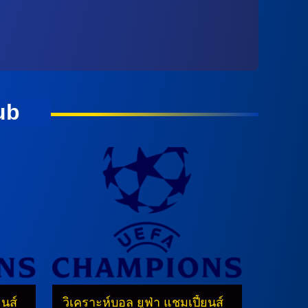
ub
ยนส์
วิเคราะห์บอล ยูฟ่า แชมเปี้ยนส์