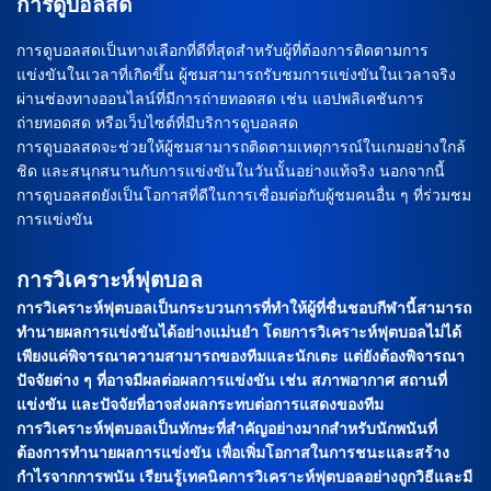
การดูบอลสด
การดูบอลสดเป็นทางเลือกที่ดีที่สุดสำหรับผู้ที่ต้องการติดตามการ
แข่งขันในเวลาที่เกิดขึ้น ผู้ชมสามารถรับชมการแข่งขันในเวลาจริง
ผ่านช่องทางออนไลน์ที่มีการถ่ายทอดสด เช่น แอปพลิเคชันการ
ถ่ายทอดสด หรือเว็บไซต์ที่มีบริการดูบอลสด
การดูบอลสดจะช่วยให้ผู้ชมสามารถติดตามเหตุการณ์ในเกมอย่างใกล้
ชิด และสนุกสนานกับการแข่งขันในวันนั้นอย่างแท้จริง นอกจากนี้
การดูบอลสดยังเป็นโอกาสที่ดีในการเชื่อมต่อกับผู้ชมคนอื่น ๆ ที่ร่วมชม
การแข่งขัน
การวิเคราะห์ฟุตบอล
การวิเคราะห์ฟุตบอลเป็นกระบวนการที่ทำให้ผู้ที่ชื่นชอบกีฬานี้สามารถ
ทำนายผลการแข่งขันได้อย่างแม่นยำ โดยการวิเคราะห์ฟุตบอลไม่ได้
เพียงแค่พิจารณาความสามารถของทีมและนักเตะ แต่ยังต้องพิจารณา
ปัจจัยต่าง ๆ ที่อาจมีผลต่อผลการแข่งขัน เช่น สภาพอากาศ สถานที่
แข่งขัน และปัจจัยที่อาจส่งผลกระทบต่อการแสดงของทีม
การวิเคราะห์ฟุตบอลเป็นทักษะที่สำคัญอย่างมากสำหรับนักพนันที่
ต้องการทำนายผลการแข่งขัน เพื่อเพิ่มโอกาสในการชนะและสร้าง
กำไรจากการพนัน เรียนรู้เทคนิคการวิเคราะห์ฟุตบอลอย่างถูกวิธีและมี