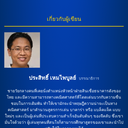
ตื่นเต้นมากๆ เมื่อเจ้าบ้านจะต้อนรับ “หงส์แดง” ที่ ดอยท์ช แบงค์
พาร์ค ในเวลา 02.00 น. เวลาประเทศไทยในวันพุธที่ 22 ตุลาคม
2568 วิเคราะห์บอลระหว่างทีม ไอน์ทรัค แฟร้งค์เฟิร์ต ได้เริ่ม
เกี่ยวกับผู้เขียน
ฤดูกาลนี้ด้วยผลการแข่งขันที่ไม่เสถียร ซึ่งทำให้พวกเขาต้องอยู่ใน
อันดับที่ 15 ของลีก มีเพียงแต้ม 3 แต้มจาก 2 เกม อย่างไรก็ตาม
พวกเขาจะมีโอกาสที่จะแสดงความแข็งแกร่งเมื่อพบกับทีมที่อยู่ใน
ลีกอื่น ๆ เช่น ลิเวอร์พูล ทีม “หงส์แดง” จากพรีเมียร์ลีกก็มีการเริ่ม
ฤดูกาลที่ปานกลาง […]
ประสิทธิ์ เหมไพบูลย์
บรรณาธิการ
ชายวัยกลางคนที่เคยนั่งตำแหน่งหัวหน้าฝ่ายสินเชื่อธนาคารดังของ
ไทย และมีความสามารถทางคณิตศาสตร์ที่โดดเด่นบวกกับความชื่น
ชอบในการเดิมพัน ทำให้เขามักจะนำทฤษฎีความน่าจะเป็นทาง
คณิตศาสตร์ มาคำนวนสูตรการเล่น บาคาร่า หรือ แบล็คแจ็ค แบบ
ใหม่ๆ และเป็นผู้เล่นที่ประสบความสำเร็จอันดับต้นๆ ของจีคลับ ซึ่งเขา
มั่นใจด้วยว่า ผู้เล่นทุกคนที่สนใจก็สามารถศึกษาสูตรของเขาและนำไป