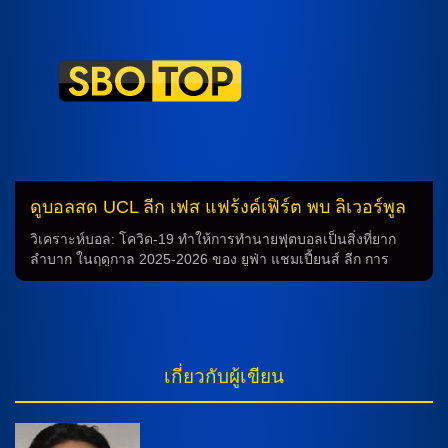
ดามา บอยโร่ พร้อมจะลงสนามแทนที่มากๆ การแข่งขันในเกมนี้
จะเห็นได้ว่า มาโรอัน ซานนาดี้ จะเล่นหน้าเป้า ร่วมกับ อินญากี้
วิลเลียมส์, อูไน โกเมซ, และ โรเบิร์ต นาบารโร่ ที่จะเป็นผู้นำใน
การโจมตี ในขณะที่ มิเกล เบสก้า จะควบคุมกลางสนามร่วมกับ มิ
เกล เจาเรคีซาร์ ส่วน อันโดนี่ โกโรซาเบล, ดาเนียล […]
ดูบอลสด UCL ลีก เฟส แฟร้งค์เฟิร์ต พบ ลิเวอร์พูล
22 ต.ค.68
วิเคราะห์บอล: โควิด-19 ทำให้การทำนายฟุตบอลเป็นสิ่งที่ยาก
ลำบาก ในฤดูกาล 2025-2026 ของ ยูฟ่า แชมเปี้ยนส์ ลีก การ
ทำนายผลการแข่งขันเป็นเรื่องที่ท้าทายมาก เนื่องจากสถานการณ์
โควิด-19 ที่ส่งผลกระทบต่อการแข่งขันทั่วโลก ทำให้คาดการณ์
ผลลัพธ์ของการแข่งขันฟุตบอลเป็นเรื่องที่ยากลำบากมากขึ้น
ลิเวอร์พูล พร้อมรุกเฟรนค์เฟิร์ตเอง ในนัดที่ 3 ของรอบลีก เฟส
ฤดูกาลนี้ ทีมไอน์ทรัค แฟร้งค์เฟิร์ต ที่อยู่ในอันดับ 7 ของลีกบุนเด
เกี่ยวกับผู้เขียน
สลีกา จะต้องเผชิญหน้ากับทีมลิเวอร์พูล ที่ติดอันดับ 4 ของพรีเมียร์
ลีก คู่นี้จะถูกเล่นที่ ดอยท์ช แบงค์ พาร์ค และจะเริ่มขึ้นในเวลา
02.00 น. ตามเวลาประเทศไทย ในคืนวันพุธที่ 22 ตุลาคม 2568
ความสำคัญของการทำนายฟุตบอล การทำนายผลการแข่งขัน