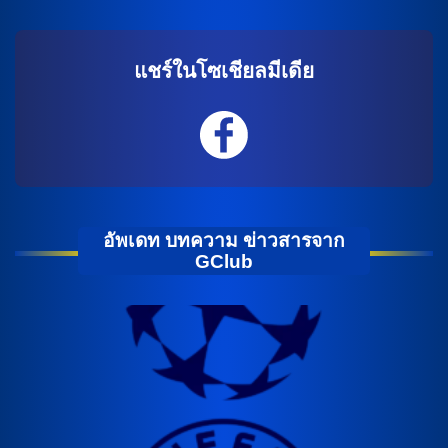
แชร์ในโซเชียลมีเดีย
อัพเดท บทความ ข่าวสารจาก
GClub