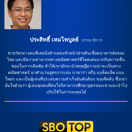
ฟุตบอลเป็นสิ่งที่สำคัญมากสำหรับนักเดิมพัน และผู้ชมกีฬาทั่วไป
ซึ่งทำให้การวิเคราะห์บอล มีความสำคัญอย่างยิ่งในปัจจุบัน โดย
เฉพาะอย่างยิ่งในช่วงเวลาที่โลกทั้งโลกกำลังต่อสู้กับการระบาด
ของไวรัสโควิด-19 ที่ส่งผลกระทบต่อการแข่งขันทั่วโลก การ
ทำนายผลการแข่งขันฟุตบอลเป็นสิ่งที่ยากลำบากมากขึ้น คาด
การณ์ผลของเกมนี้ เมื่อพิจารณาถึงทีมที่มีศักยภาพมากที่สุดในเกม
นี้ ลิเวอร์พูลจะเป็นทีมที่มีโอกาสชนะมากกว่า โดยมีผลต่อ
ประสิทธิ์ เหมไพบูลย์
บรรณาธิการ
ประสิทธิภาพของทีมในฤดูกาลนี้ การทำนายฟุตบอลเป็นสิ่งที่น่า
สนใจและซับซ้อน ซึ่งทำให้การดูบอลสดเป็นสิ่งที่น่าติดตามอย่าง
ชายวัยกลางคนที่เคยนั่งตำแหน่งหัวหน้าฝ่ายสินเชื่อธนาคารดังของ
มาก […]
ไทย และมีความสามารถทางคณิตศาสตร์ที่โดดเด่นบวกกับความชื่น
ชอบในการเดิมพัน ทำให้เขามักจะนำทฤษฎีความน่าจะเป็นทาง
คณิตศาสตร์ มาคำนวนสูตรการเล่น บาคาร่า หรือ แบล็คแจ็ค แบบ
ใหม่ๆ และเป็นผู้เล่นที่ประสบความสำเร็จอันดับต้นๆ ของจีคลับ ซึ่งเขา
มั่นใจด้วยว่า ผู้เล่นทุกคนที่สนใจก็สามารถศึกษาสูตรของเขาและนำไป
ปรับใช้ในการลงทุนได้