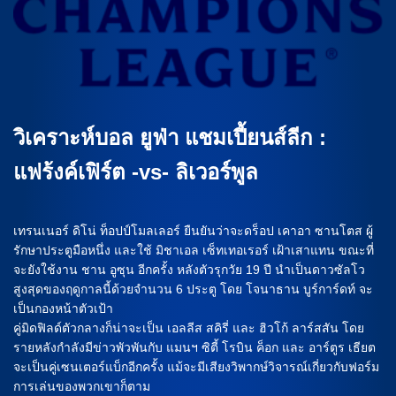
วิเคราะห์บอล ยูฟ่า แชมเปี้ยนส์ลีก :
แฟร้งค์เฟิร์ต -vs- ลิเวอร์พูล
เทรนเนอร์ ดิโน่ ท็อปป์โมลเลอร์ ยืนยันว่าจะดร็อป เคาอา ซานโตส ผู้
รักษาประตูมือหนึ่ง และใช้ มิชาเอล เซ็ทเทอเรอร์ เฝ้าเสาแทน ขณะที่
จะยังใช้งาน ชาน อูซุน อีกครั้ง หลังตัวรุกวัย 19 ปี นำเป็นดาวซัลโว
สูงสุดของฤดูกาลนี้ด้วยจำนวน 6 ประตู โดย โจนาธาน บูร์การ์ดท์ จะ
เป็นกองหน้าตัวเป้า
คู่มิดฟิลด์ตัวกลางก็น่าจะเป็น เอลลีส สคิรี่ และ ฮิวโก้ ลาร์สสัน โดย
รายหลังกำลังมีข่าวพัวพันกับ แมนฯ ซิตี้ โรบิน ค็อก และ อาร์ตูร เธียต
จะเป็นคู่เซนเตอร์แบ็กอีกครั้ง แม้จะมีเสียงวิพากษ์วิจารณ์เกี่ยวกับฟอร์ม
การเล่นของพวกเขาก็ตาม