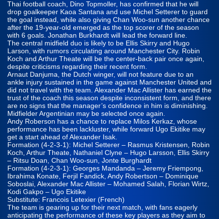
Thai football coach, Dino Topmoller, has confirmed that he will
drop goalkeeper Kaoa Santana and use Michel Setterer to guard
the goal instead, while also giving Chan Woo-sun another chance
after the 19-year-old emerged as the top scorer of the season
with 6 goals. Jonathan Burkhardt will lead the forward line.
The central midfield duo is likely to be Ellis Skirry and Hugo
Larson, with rumors circulating around Manchester City. Robin
Koch and Arthur Theate will be the center-back pair once again,
despite criticisms regarding their recent form.
Arnaut Danjuma, the Dutch winger, will not feature due to an
ankle injury sustained in the game against Manchester United and
did not travel with the team. Alexander Mac Allister has earned the
trust of the coach this season despite inconsistent form, and there
are no signs that the manager’s confidence in him is diminishing.
Midfielder Argentinian may be selected once again.
Andy Roberson has a chance to replace Milos Kerkaz, whose
performance has been lackluster, while forward Ugo Ekitike may
get a start ahead of Alexander Isak.
Formation (4-2-3-1): Michel Setterer – Rasmus Kristensen, Robin
Koch, Arthur Theate, Nathaniel Clyne – Hugo Larsson, Ellis Skirry
– Ritsu Doan, Chan Woo-sun, Jonte Burghardt
Formation (4-2-3-1): Georges Mandanda – Jeremy Friempong,
Ibrahima Konate, Ferjil Fandick, Andy Robertson – Dominique
Soboslai, Alexander Mac Allister – Mohamed Salah, Florian Wirtz,
Kodi Gakpo – Ugo Ekitike
Substitute: Francois Letexier (French)
The team is gearing up for their next match, with fans eagerly
anticipating the performance of these key players as they aim to