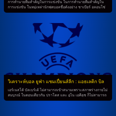
หน้า การทำนายผลของการแข่งขันระหว่างทีมอิวาน ยูริช กับ […]
การทำนายทีมสำคัญในการแข่งขัน ในการทำนายทีมสำคัญใน
การแข่งขัน ในหมู่เหล่านักฟุตบอลชื่อดังอย่าง ชาเบียร์ อลอนโซ่
มีเซ็นเซอร์ดาเนียล การ์บาฆาล และดาเนียล เซบายอส จะไม่
สามารถเข้าร่วมการแข่งขันได้ เนื่องจากสภาพร่างกายไม่สมบูรณ์
ในขณะเดียวกัน นักเตะแฟร์กล็องด์ เมนดี้ และอันโตนิโอ รือดิ
เกอร์ก็มีสภาพร่างกายที่ไม่แข็งแรงพอที่จะทำงานให้ความสามารถ
ที่เต็มที่ สำหรับนักเตะอื่น ๆ เช่น วินิซิอุส จูเนียร์, อาร์ดา กูเลอร์,
ราอูล อาเซนซีโอ และบราอิม ดีอาซ พร้อมที่จะสลับลงสนามใน
การแข่งขันอย่างต่อเนื่อง กำหนดตำแหน่งการเล่น ในการแข่งขัน
นี้ ทีมฟรังโก้ มาสตานตูโอโน่ และคีลียัน เอ็มบั๊ปเป้ จะรับบทแนว
รุก ซึ่งจะมีนักเตะอย่าง อาร์ดา กูเลอร์, โอเรเลียง ชูอาเมนี่ และจูด
เบลลิงแฮม มาช่วยในการทำเกม ส่วนเฟเดรีโก้ วัลเวร์เด้, เอแดร์
มิลิเตา, ราอูล อาเซนซีโอ และอัลบาโร่ การ์เรราส จะรับบทแนว
รับ โดยมี ติโบต์ กูร์กตัวส์ […]
วิเคราะห์บอล ยูฟ่า แชมเปี้ยนส์ลีก : แอธเลติก บิล
เบา -vs- การาบัก
เอร์เนสโต้ บัลเบร์เด้ ไม่สามารถเข้าสนามเพราะสภาพร่างกายไม่
สมบูรณ์ ในตอนเดียวกัน ปราโดส และ อูไน เอคีลูซ ก็ไม่สามารถ
เข้าร่วมในเกมนี้ เนื่องจากสภาพร่างกายของพวกเขาไม่ดีพอ ส่วน
นีโก้ วิลเลียมส์ ต้องรอการประเมินสภาพความฟิต ให้ถูกต้อง ใน
ขณะเดียวกัน อินญากี้ วิลเลียมส์, มาโรอัน ซานนาดี้, โรเบิร์ต นา
บารโร่, อูไน โกเมซ, อันโดนี่ โกโรซาเบล, มิเกล เบสก้า, และ อา