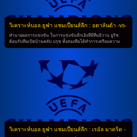
วิเคราะห์บอล ยูฟ่า แชมเปี้ยนส์ลีก : อตาลันต้า -vs-
สลาเวีย ปราก
ทำนายผลการแข่งขัน ในการแข่งขันลีกเอิงที่มีทีมอิวาน ยูริช
ต้อนรับทีมเปิดบ้านคลับ บรูช ทั้งสองทีมได้ทำการเตรียมความ
พร้อมอย่างดี เพื่อเข้าสู่การเดินทางของพวกเขา ทีมอิวาน ยูริช มี
ความมั่นใจจากผลการแข่งขันก่อนหน้าที่ได้เอาชนะทีม ปารีส
แซงต์-แชร์กแมง ด้วยคะแนน 2-1 ในขณะที่ คลับ บรูช ก็ได้เก็บ
คะแนนสำคัญ 3 คะแนนจากการเอาชนะทีม โบโด กลิมท์ 2-1
ความพร้อมของทีม ทีมอิวาน ยูริช จะต้องเสียใจในการละทิ้งนัก
เตะหลายคนที่อาจจะไม่สามารถเข้าร่วมการแข่งขันได้ด้วย
เหตุผลการบาดเจ็บ แต่ก็ยังมีนักเตะที่กำลังพร้อมจะเข้าสู่สนาม
เช่น จานลูก้า สกามัคก้า ที่จะกลับมาเข้าร่วมการแข่งขันอีกครั้ง
หลังจากเป็นตัวสำรองในนัดล่าสุด การรบกวนของทีมต่างประเทศ
ทีม สลาเวีย ปราก ก็ไม่ได้เหลือเท่าไรในการไปเช็ดความพร้อม
ของที่ม และมีความรอคอยจากผลการแข่งขันก่อนหน้าที่เสียในนัด
ล่าสุด 0-3 จากทีม อินเตอร์ มิลาน และหมดสถานะการบาดเจ็บ
ของนักเตะหลายคน โดยเฉพาะการเสียใจในการละทิ้ง ยาน บอ
ริล กับ ออการ์ ดอร์ลี่ย์ ที่ไม่สามารถเข้าร่วมการแข่งขันได้ การ
วิเคราะห์บอล ยูฟ่า แชมเปี้ยนส์ลีก : เรอัล มาดริด -
ทำนายผล จากความพร้อมและความรู้สึกที่มาจากการแข่งขันก่อน
vs- ยูเวนตุส