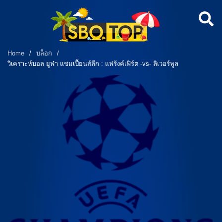
Home
/
บล็อก
/
วิเคราะห์บอล ยูฟ่า แชมเปี้ยนส์ลีก : แฟร้งค์เฟิร์ต -vs- ลิเวอร์พูล