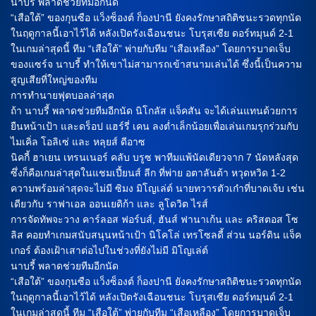
นาบรี้ พลาดช่วยทีมอีกนัด
“เสือใต้” ของกุนซือ แว็งซ็องต์ ก็องปานี ยังคงรักษาสถิติชนะรวดทุกนัด
ในฤดูกาลนี้เอาไว้ได้ หลังเปิดรังเฉือนชนะ โบรุสเซีย ดอร์ทมุนด์ 2-1
ในเกมล่าสุดนี้ ทีม “เสือใต้” พ่ายกับทีม “เสือเหลือง” โดยการบาดเจ็บ
ของแซร์จ นาบรี้ ทำให้เขาไม่สามารถเข้าสนามเล่นได้ ซึ่งนี้เป็นความ
สูญเสียที่ใหญ่ของทีม
การทำนายฟุตบอลล่าสุด
ถ้า นาบรี้ พลาดช่วยทีมอีกนัด นิโกลัส แจ็คสัน จะได้เล่นแทนด้วยการ
ยืนหน้าเป้า และดร็อป แฮร์รี่ เคน ลงต่ำเล็กน้อยเพื่อเล่นเกมรุกร่วมกับ
ไมเคิ่ล โอลิเซ่ และ หลุยส์ ดีอาซ
นิคกี้ ฮาเยน เทรนเนอร์ คลับ บรูซ พาทีมแพ้นัดเดียวจาก 7 นัดหลังสุด
ซึ่งก็คือเกมล่าสุดในแชมเปี้ยนส์ ลีก ที่พ่าย อตาลันต้า หวุดหวิด 1-2
ความพร้อมล่าสุดจะไม่มี ซิมง มิโญเล่ต์ นายทวารตัวเก๋าที่บาดเจ้บ เช่น
เดียวกับ ราฟาเอล ออนเยดิก้า และ ลูโดวิต ไรส์
การจัดทัพจะวาง คาร์ลอส ฟอร์บส์, ฮันส์ ฟานาเก้น และ คริสตอส โซ
ลิส คอยทำเกมสนับสนุนหน้าเป้า นิโคโล่ เทรโซลดี้ ส่วน นอร์ดิน แจ็ค
เกอร์ ต้องเฝ้าเสาต่อไปในช่วงที่ยังไม่มี มิโญเล่ต์
นาบรี้ พลาดช่วยทีมอีกนัด
“เสือใต้” ของกุนซือ แว็งซ็องต์ ก็องปานี ยังคงรักษาสถิติชนะรวดทุกนัด
ในฤดูกาลนี้เอาไว้ได้ หลังเปิดรังเฉือนชนะ โบรุสเซีย ดอร์ทมุนด์ 2-1
ในเกมล่าสุดนี้ ทีม “เสือใต้” พ่ายกับทีม “เสือเหลือง” โดยการบาดเจ็บ