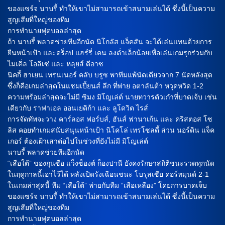
ของแซร์จ นาบรี้ ทำให้เขาไม่สามารถเข้าสนามเล่นได้ ซึ่งนี้เป็นความ
สูญเสียที่ใหญ่ของทีม
การทำนายฟุตบอลล่าสุด
ถ้า นาบรี้ พลาดช่วยทีมอีกนัด นิโกลัส แจ็คสัน จะได้เล่นแทนด้วยการ
ยืนหน้าเป้า และดร็อป แฮร์รี่ เคน ลงต่ำเล็กน้อยเพื่อเล่นเกมรุกร่วมกับ
ไมเคิ่ล โอลิเซ่ และ หลุยส์ ดีอาซ
นิคกี้ ฮาเยน เทรนเนอร์ คลับ บรูซ พาทีมแพ้นัดเดียวจาก 7 นัดหลังสุด
ซึ่งก็คือเกมล่าสุดในแชมเปี้ยนส์ ลีก ที่พ่าย อตาลันต้า หวุดหวิด 1-2
ความพร้อมล่าสุดจะไม่มี ซิมง มิโญเล่ต์ นายทวารตัวเก๋าที่บาดเจ้บ เช่น
เดียวกับ ราฟาเอล ออนเยดิก้า และ ลูโดวิต ไรส์
การจัดทัพจะวาง คาร์ลอส ฟอร์บส์, ฮันส์ ฟานาเก้น และ คริสตอส โซ
ลิส คอยทำเกมสนับสนุนหน้าเป้า นิโคโล่ เทรโซลดี้ ส่วน นอร์ดิน แจ็ค
เกอร์ ต้องเฝ้าเสาต่อไปในช่วงที่ยังไม่มี มิโญเล่ต์
นาบรี้ พลาดช่วยทีมอีกนัด
“เสือใต้” ของกุนซือ แว็งซ็องต์ ก็องปานี ยังคงรักษาสถิติชนะรวดทุกนัด
ในฤดูกาลนี้เอาไว้ได้ หลังเปิดรังเฉือนชนะ โบรุสเซีย ดอร์ทมุนด์ 2-1
ในเกมล่าสุดนี้ ทีม “เสือใต้” พ่ายกับทีม “เสือเหลือง” โดยการบาดเจ็บ
ของแซร์จ นาบรี้ ทำให้เขาไม่สามารถเข้าสนามเล่นได้ ซึ่งนี้เป็นความ
สูญเสียที่ใหญ่ของทีม
การทำนายฟุตบอลล่าสุด