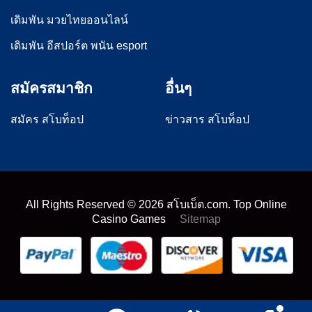
เดิมพัน มวยไทยออนไลน์
เดิมพัน อีสปอร์ต พนัน esport
สมัครสมาชิก
อื่นๆ
สมัคร สโบท็อป
ข่าวสาร สโบท็อป
All Rights Reserved ©
2026
สโบเบ็ต.com. Top Online
Casino Games
Sitemap