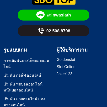
@lnwasiath
02 508 8798
รูปแบบเกม
ผู้ให้บริการเกม
Goldenslot
การเดิมพันบาสเก็ตบอลออน
ไลน์
Slot Online
Joker123
เดิมพัน กอล์ฟ ออนไลน์
เดิมพัน ฟุตบอลออนไลน์
พนันบอลออนไลน์
เดิมพัน มวยออนไลน์ แทง
มวยออนไลน์