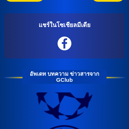
แชร์ในโซเชียลมีเดีย
อัพเดท บทความ ข่าวสารจาก
GClub