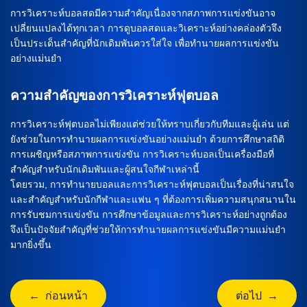
การวิเคราะห์บอลสดมีความสำคัญเนื่องจากสภาพการแข่งขันอาจ
เปลี่ยนแปลงได้ทุกเวลา การดูบอลสดและวิเคราะห์อย่างคล่องตัวจึง
เป็นประเด็นสำคัญที่นักเดิมพันควรใส่ใจ เพื่อทำนายผลการแข่งขัน
อย่างแม่นยำ
ความสำคัญของการวิเคราะห์ฟุตบอล
การวิเคราะห์ฟุตบอลไม่เพียงแต่ช่วยให้ทราบเกี่ยวกับทีมและผู้เล่น แต่
ยังช่วยในการทำนายผลการแข่งขันอย่างแม่นยำ ด้วยการศึกษาสถิติ
การเผชิญหรือสภาพการแข่งขัน การวิเคราะห์บอลเป็นเครื่องมือที่
สำคัญสำหรับนักเดิมพันและผู้สนใจกีฬาเหล่านี้
โดยรวม, การทำนายบอลและการวิเคราะห์ฟุตบอลเป็นเรื่องที่น่าสนใจ
และสำคัญสำหรับนักกีฬาและแฟน ๆ ที่ต้องการเพิ่มความสนุกสนานใน
การรับชมการแข่งขัน การศึกษาข้อมูลและการวิเคราะห์อย่างถูกต้อง
จึงเป็นปัจจัยสำคัญที่ช่วยให้การทำนายผลการแข่งขันมีความแม่นยำ
มากยิ่งขึ้น
← ก่อนหน้า
ต่อไป →