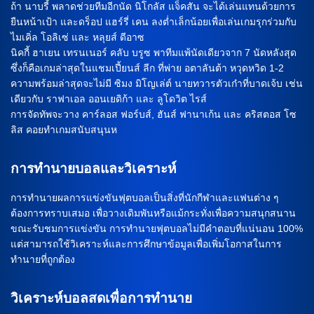
ถ้า นาบรี้ พลาดช่วยทีมอีกนัด นิโกลัส แจ็คสัน จะได้เล่นแทนด้วยการ
ยืนหน้าเป้า และดร็อป แฮร์รี่ เคน ลงต่ำเล็กน้อยเพื่อเล่นเกมรุกร่วมกับ
ไมเคิ่ล โอลิเซ่ และ หลุยส์ ดีอาซ
นิคกี้ ฮาเยน เทรนเนอร์ คลับ บรูซ พาทีมแพ้นัดเดียวจาก 7 นัดหลังสุด
ซึ่งก็คือเกมล่าสุดในแชมเปี้ยนส์ ลีก ที่พ่าย อตาลันต้า หวุดหวิด 1-2
ความพร้อมล่าสุดจะไม่มี ซิมง มิโญเล่ต์ นายทวารตัวเก๋าที่บาดเจ้บ เช่น
เดียวกับ ราฟาเอล ออนเยดิก้า และ ลูโดวิต ไรส์
การจัดทัพจะวาง คาร์ลอส ฟอร์บส์, ฮันส์ ฟานาเก้น และ คริสตอส โซ
ลิส คอยทำเกมสนับสนุนห
การทำนายบอลและวิเคราะห์
การทำนายผลการแข่งขันฟุตบอลเป็นสิ่งที่นักกีฬาและแฟนต่าง ๆ
ต้องการทราบเสมอ เพื่อวางเดิมพันหรือแม้กระทั่งเพื่อความสนุกสนาน
ขณะรับชมการแข่งขัน การทำนายฟุตบอลไม่มีคำตอบที่แน่นอน 100%
แต่สามารถใช้วิเคราะห์และการศึกษาข้อมูลเพื่อเพิ่มโอกาสในการ
ทำนายที่ถูกต้อง
วิเคราะห์บอลสดเพื่อการทำนาย