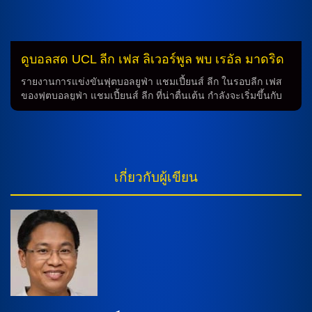
มิวนิค จะต้องเรียนรู้วิธีการต่ออีกครั้งเพื่อท้าทายทีมเปแอสเช **ดู
บอลสดกับเช็คเชียว** สามารถชมการแข่งขันสดๆได้ในทุกการ
แข่งขันผ่านช่องทางของเช็คเชียว ซึ่งเป็นแพลตฟอร์มที่ให้บริการ
ดูบอลสดออนไลน์ ทำให้ไม่พลาดทุกเหตุการณ์ที่เกิดขึ้นบนสนาม
ดูบอลสด UCL ลีก เฟส ลิเวอร์พูล พบ เรอัล มาดริด
และยังสามารถใช้บริการวิเคราะห์บอลเพื่อเพิ่มโอกาสในการ
4 พ.ย.68
ทำนายผลการแข่งขันได้อีกด้วย **สรุป** กับความสำคัญและ
รายงานการแข่งขันฟุตบอลยูฟ่า แชมเปี้ยนส์ ลีก ในรอบลีก เฟส
ความน่าตื่นเต้นของการแข่งขันระหว่างเอฟเซ๊ แชมป์เก่ากับบา
ของฟุตบอลยูฟ่า แชมเปี้ยนส์ ลีก ที่น่าตื่นเต้น กำลังจะเริ่มขึ้นกับ
เยิร์น มิวนิค ที่จะเกิดขึ้นในเวลาไม่ช้า ทุกคนต้องติดตามอย่างใกล้
การแข่งขันระหว่างทีม “หงส์แดง” ลิเวอร์พูล อันดับ 3 ของพรีเมียร์
ชิด เพื่อเห็นผลการแข่งขันที่ตื่นเต้นและไม่คาดคิดที่จะเกิดขึ้น
ลีก กับทีม “ราชันชุดขาว” เรอัล มาดริด จากลีกา สเปน ที่จะเกิด
**เปแอสเช พร้อมที่จะเอาชนะบาเยิร์น** ด้วยความพร้อมและพลัง
ขึ้นในวันอังคารที่ 4 พฤศจิกายน 2025 เวลา 03.00 น. ตามเวลา
ใจที่เต็มมาก […]
ประเทศไทย การทำนายผลการแข่งขัน จากสถิติการพบกัน
ระหว่างทั้งสองทีมใน 5 นัดหลังสุด พบว่า ลิเวอร์พูล ชนะ 1 เสมอ
เกี่ยวกับผู้เขียน
1 และแพ้ 3 โดยในการพบกันล่าสุดที่ดวลกันในถ้วยยุโรป “หงส์
แดง” ได้เอาชนะทีมราชันชุดขาวเรอัล มาดริด ด้วยคะแนน 2-0
เมื่อเดือนพฤศจิกายนปีที่แล้ว วิเคราะห์บอลแมตช์นี้ จาก
ประสิทธิภาพล่าสุดของทั้งสองทีม ลิเวอร์พูล แสดงให้เห็นถึงความ
แข็งแกร่งของทีมที่สามารถเอาชนะต้องการได้ ในขณะที่ทีมเรอัล
มาดริดก็มีฟอร์มที่ดีและพร้อมที่จะท้าทายทีมตรงข้ามในการ
แข่งขัน ดูบอลสด […]