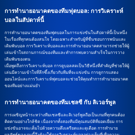
การทำนายอนาคตของทีมฟุตบอล: การวิเคราะห์
บอลในสัปดาห์นี้
การทำนายอนาคตของทีมฟุตบอลในการแข่งขันในสัปดาห์นี้เป็นหนึ่ง
ในเรื่องที่ทุกคนต้องสนใจ โดยเฉพาะสำหรับผู้ที่ชื่นชอบการพนันและ
เดิมพันบอล การวิเคราะห์บอลและการทำนายอนาคตสามารถช่วยให้ผู้
เล่นเข้าใจสถานการณ์ของทีมและทำการพบความสำเร็จในการวาง
เดิมพันของตน
เมื่อพูดถึงการวิเคราะห์บอล การดูบอลสดเป็นวิธีหนึ่งที่สำคัญที่ช่วยให้ผู้
เล่นมีความเข้าใจที่ลึกซึ้งเกี่ยวกับทีมที่จะแข่งขัน การดูการแสดง
ออนไลน์และการวิเคราะห์ฟุตบอลจะช่วยให้คุณทำการทำนายอนาคต
ของทีมอย่างแม่นยำ
การทำนายอนาคตของทีมเชลซี กับ ลิเวอร์พูล
การเผชิญหน้าระหว่างทีมเชลซีและลิเวอร์พูลถือเป็นเกมที่ทุกคนต้อง
ติดตามอย่างใกล้ชิด เนื่องจากทั้งสองทีมมีคุณสมบัติที่ยอดเยี่ยม การ
แข่งขันอาจจะเต็มไปด้วยความตึงเครียดและดุเดือด การทำนาย
ผลลัพธ์ของเกมนี้จึงต้องใช้การวิเคราะห์บอลอย่างเต็มที่เพื่อความ