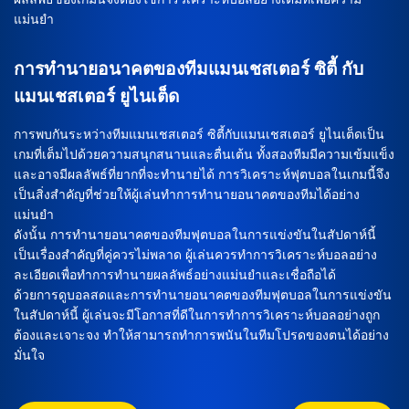
แม่นยำ
การทำนายอนาคตของทีมแมนเชสเตอร์ ซิตี้ กับ
แมนเชสเตอร์ ยูไนเต็ด
การพบกันระหว่างทีมแมนเชสเตอร์ ซิตี้กับแมนเชสเตอร์ ยูไนเต็ดเป็น
เกมที่เต็มไปด้วยความสนุกสนานและตื่นเต้น ทั้งสองทีมมีความเข้มแข็ง
และอาจมีผลลัพธ์ที่ยากที่จะทำนายได้ การวิเคราะห์ฟุตบอลในเกมนี้จึง
เป็นสิ่งสำคัญที่ช่วยให้ผู้เล่นทำการทำนายอนาคตของทีมได้อย่าง
แม่นยำ
ดังนั้น การทำนายอนาคตของทีมฟุตบอลในการแข่งขันในสัปดาห์นี้
เป็นเรื่องสำคัญที่คู่ควรไม่พลาด ผู้เล่นควรทำการวิเคราะห์บอลอย่าง
ละเอียดเพื่อทำการทำนายผลลัพธ์อย่างแม่นยำและเชื่อถือได้
ด้วยการดูบอลสดและการทำนายอนาคตของทีมฟุตบอลในการแข่งขัน
ในสัปดาห์นี้ ผู้เล่นจะมีโอกาสที่ดีในการทำการวิเคราะห์บอลอย่างถูก
ต้องและเจาะจง ทำให้สามารถทำการพนันในทีมโปรดของตนได้อย่าง
มั่นใจ