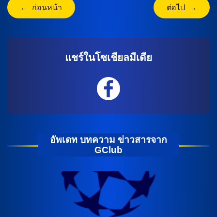
← ก่อนหน้า
ต่อไป →
แชร์ในโซเชียลมีเดีย
อัพเดท บทความ ข่าวสารจาก
GClub