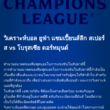
วิเคราะห์บอล ยูฟ่า แชมเปี้ยนส์ลีก สเปอร์
ส vs โบรุสเซีย ดอร์ทมุนด์
ทำนายอนาคตของทีมฟุตบอลในการแข่งขันในสัปดาห์นี้
การทำนายอนาคตของทีมฟุตบอลในการแข่งขันในสัปดาห์นี้กำลังเป็น
เรื่องที่น่าตื่นเต้นและน่าสนใจมากมายสำหรับผู้สนใจกีฬาทั่วไป สำหรับ
เกมที่กำลังจะมาถึง เพื่อนำเสนอการเดิมพันที่แม่นยำ และการวิเคราะห์
บอลที่ถูกต้อง
ในสัปดาห์นี้ เอฟเวอร์ตัน ที่ต้องเป็นฝ่ายเดือดร้อน จะพบกับอุบล
ยูไนเต็ด ที่กำลังอยู่ในสภาพที่ดี สลับกันระเบิดเกมที่มันส์ โดยมีความ
เป็นไปได้ที่จะมีผลลัพธ์ที่ไม่คาดคิด
วิเคราะห์บอลที่ตรงจุด และดูบอลสด จะช่วยให้คุณเข้าใจสถานการณ์