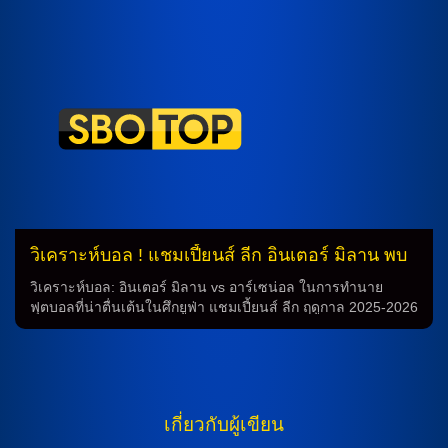
เต็ม 18 ในสนามเหย้าของทีมอินเตอร์ เวลา 03.00 น. ในคืนวัน
อังคารที่ 20 มกราคม 2569 วิเคราะห์บอล: โตโยต้า ยูฟ่า
แชมเปี้ยนส์ ลีก ในการพบกันครั้งล่าสุดในฤดูกาลที่แล้ว ทั้งสองทีม
ได้พบกันในรอบลีก เฟส ซึ่งเป็นการชนะของทีมอินเตอร์ ด้วย
คะแนน 1-0 จากประตูชัยลูกจุดโทษของ ฮาคาน คัลฮาโนกลู ใน
ช่วงทดเจ็บครึ่งแรก การทำนายสำหรับการเป็นเจ้าบ้านในครั้งนี้
ทีมอินเตอร์ จะพยายามสร้างความได้ยินจากผู้ชมที่มากถึงสนาม
เหย้าของพวกเขา โดยพวกเขาจะพยายามให้ความสำคัญกับการ
รักษาป้อมปราการและความเสมอภาคในระหว่างการโต้คลื่นกับที
มอาร์เซน่อล ที่มีฝีมือด้านการโต้คลื่นอย่างมาก ดูบอลสด: อาร์เซน่
อล vs […]
วิเคราะห์บอล ! แชมเปี้ยนส์ ลีก อินเตอร์ มิลาน พบ
อาร์เซน่อล 20 ม.ค.69
วิเคราะห์บอล: อินเตอร์ มิลาน vs อาร์เซน่อล ในการทำนาย
ฟุตบอลที่น่าตื่นเต้นในศึกยูฟ่า แชมเปี้ยนส์ ลีก ฤดูกาล 2025-2026
ครั้งนี้ เราจะได้เห็นคู่ที่ดีเด่นระหว่าง อินเตอร์ มิลาน และ อาร์
เซน่อล สองทีมที่มีผลงานที่น่าทึ่งในฤดูกาลนี้ คู่ที่เปิดบ้าน: อินเตอร์
มิลาน อินเตอร์ มิลาน ทีมที่ตอนนี้อยู่ในอันดับ 6 ของตารางการ
แข่งขัน มีคะแนนรวม 12 แต้ม โดยพวกเขาจะเปิดบ้านต้อนรับทีม
เยือนอย่างอาร์เซน่อล ทีมที่อยู่ในอันดับ 3 ของตารางด้วยคะแนน
เกี่ยวกับผู้เขียน
18 แต้ม ประวัติการพบกัน ในการทำนายฟุตบอลครั้งนี้ เราจะมาดู
ถึงประวัติการพบกันล่าสุดระหว่างทั้งสองทีม ในฤดูกาลที่แล้ว ทั้ง