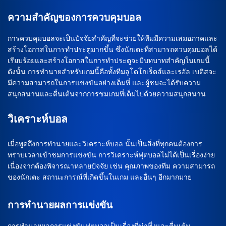
ความสำคัญของการควบคุมบอล
การควบคุมบอลจะเป็นปัจจัยสำคัญที่จะช่วยให้ทีมมีความเสมอภาคและ
สร้างโอกาสในการทำประตูมากขึ้น ซึ่งนักเตะที่สามารถควบคุมบอลได้
เรียบร้อยและสร้างโอกาสในการทำประตูจะมีบทบาทสำคัญในเกมนี้
ดังนั้น การทำนายสำหรับเกมนี้คือทั้งทีมลูโดโกเร็ตส์และเรอัล เบติสจะ
มีความสามารถในการแข่งขันอย่างเต็มที่ และผู้ชมจะได้รับความ
สนุกสนานและตื่นเต้นจากการชมเกมที่เต็มไปด้วยความสนุกสนาน
วิเคราะห์บอล
เมื่อพูดถึงการทำนายและวิเคราะห์บอล นั้นเป็นสิ่งที่ทุกคนต้องการ
ทราบเวลาเข้าชมการแข่งขัน การวิเคราะห์ฟุตบอลไม่ได้เป็นเรื่องง่าย
เนื่องจากต้องพิจารณาหลายปัจจัย เช่น คุณภาพของทีม ความสามารถ
ของนักเตะ สถานะการณ์ที่เกิดขึ้นในเกม และอื่นๆ อีกมากมาย
การทำนายผลการแข่งขัน
การทำนายผลการแข่งขันฟุตบอลเป็นเรื่องที่น่าทึ่งและตื่นเต้น