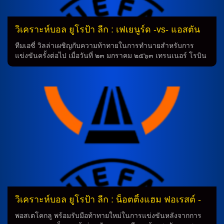
วิเคราะห์บอล ยูโรป้า ลีก : เฟเยนูร์ด -vs- แอสตัน
วิลล่า
ทีมเอซี่ วิลล่าเผชิญกับความท้าทายในการทำนายสำหรับการ
แข่งขันครั้งต่อไป เมื่อวันที่ ๒๓ มกราคม ๒๕๖๓ เทรนเนอร์ โรบิน
ฟาน เพอร์ซี่ ของทีมเอซี่ วิลล่าจะต้องเผชิญกับความท้าทายที่
กำลังมา เมื่อกองหลังหลัก มัลคอล์ม เย็ง ต้องพักยาวหลังเข้ารับการ
ผ่าตัดอาการบาดเจบที่ขาขวา ผู้เล่นที่มีการบาดเจ็บและไม่พร้อม
เข้าสนาม นอกจากนี้ยังมีผู้เล่นอีกหลายคนที่ยังไม่พร้อมเข้าสนาม
อาทิ แกร์น็อต เทราเนอร์, โธมัส เบเลน และ ยาคุบ โมลเดอร์
ทั้งนี้ อาเนล อาเหม็ดฮ็อดซิช สามารถลงสนามในเกมยุโรปได้หลัง
จากติดโทษแบนในเกมลีก ความเสียหายจากการบาดเจ็บ อูไน เอ
เมรี่ กุนซือชาวสเปน จะต้องรอประเมินความพร้อมของ จอห์น
แม็คกินน์ กัปตันทีม หลังมีอาการบาดเจบมาจากเกมกับ ฟูแล่ม
และไทโรน มิงส์ ก็ต้องถูกเปลี่ยนตัวออกตั้งแต่ครึ่งแรกของเกม
เดียวกัน สภาพการเล่นของทีมในเกมครั้งต่อไป ทีมเอซี่ วิลล่า เป็น
ทีมที่เล่นในรังได้ดุดันและเต็มไปด้วยพลังศรัทธาจากกองเชียร์
ทำให้คู่แข่งแทบไม่มีโอกาสเล่นง่าย ๆ ตรงกันข้าม แต่ปัญหาใหญ่
คือเกมเยือนที่มักขาดความเด็ดขาดและเสียสมาธิอยู่บ่อยครั้ง ด้วย
วิเคราะห์บอล ยูโรป้า ลีก : น็อตติ้งแฮม ฟอเรสต์ -
บรรยากาศกดดันและคุณภาพการเล่นที่สม่ำเสมอของเจ้าถิ่น มี
vs- มิดทิลแลนด์
สิทธิ์สูงที่ วิลล่า จะเจองานยากและกลับออกไปมือเปล่า […]
พอสเตโคกลู พร้อมรับมือท้าทายใหม่ในการแข่งขันหลังจากการ