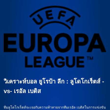
วิเคราะห์บอล ยูโรป้า ลีก : ลูโดโกเร็ตส์ -
vs- เรอัล เบติส
ทีมลูโดโกเร็ตส์จะเจอกับความท้าทายจากทีมเรอัล เบติสในการแข่งขัน