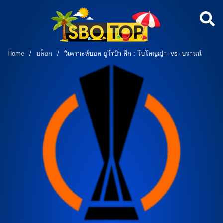
Home
/
บล็อก
/
วิเคราะห์บอล ยูโรป้า ลีก : โบโลญญ่า -vs- บรานน์